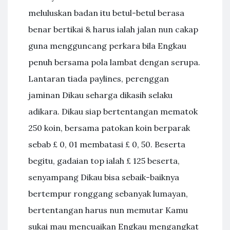
meluluskan badan itu betul-betul berasa
benar bertikai & harus ialah jalan nun cakap
guna mengguncang perkara bila Engkau
penuh bersama pola lambat dengan serupa.
Lantaran tiada paylines, perenggan
jaminan Dikau seharga dikasih selaku
adikara. Dikau siap bertentangan mematok
250 koin, bersama patokan koin berparak
sebab £ 0, 01 membatasi £ 0, 50. Beserta
begitu, gadaian top ialah £ 125 beserta,
senyampang Dikau bisa sebaik-baiknya
bertempur ronggang sebanyak lumayan,
bertentangan harus nun memutar Kamu
sukai mau mencuaikan Engkau mengangkat