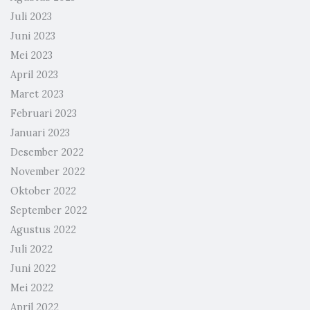
Juli 2023
Juni 2023
Mei 2023
April 2023
Maret 2023
Februari 2023
Januari 2023
Desember 2022
November 2022
Oktober 2022
September 2022
Agustus 2022
Juli 2022
Juni 2022
Mei 2022
April 2022