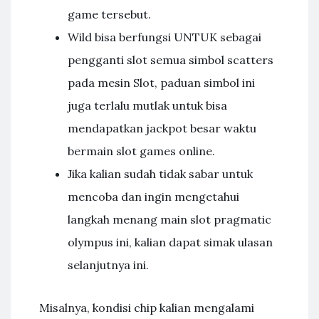
game tersebut.
Wild bisa berfungsi UNTUK sebagai
pengganti slot semua simbol scatters
pada mesin Slot, paduan simbol ini
juga terlalu mutlak untuk bisa
mendapatkan jackpot besar waktu
bermain slot games online.
Jika kalian sudah tidak sabar untuk
mencoba dan ingin mengetahui
langkah menang main slot pragmatic
olympus ini, kalian dapat simak ulasan
selanjutnya ini.
Misalnya, kondisi chip kalian mengalami