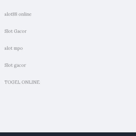
slot88 online
Slot Gacor
slot mpo
Slot gacor
TOGEL ONLINE