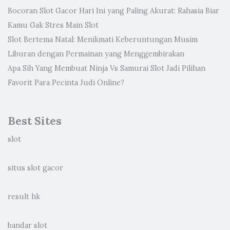
Bocoran Slot Gacor Hari Ini yang Paling Akurat: Rahasia Biar
Kamu Gak Stres Main Slot
Slot Bertema Natal: Menikmati Keberuntungan Musim
Liburan dengan Permainan yang Menggembirakan
Apa Sih Yang Membuat Ninja Vs Samurai Slot Jadi Pilihan
Favorit Para Pecinta Judi Online?
Best Sites
slot
situs slot gacor
result hk
bandar slot