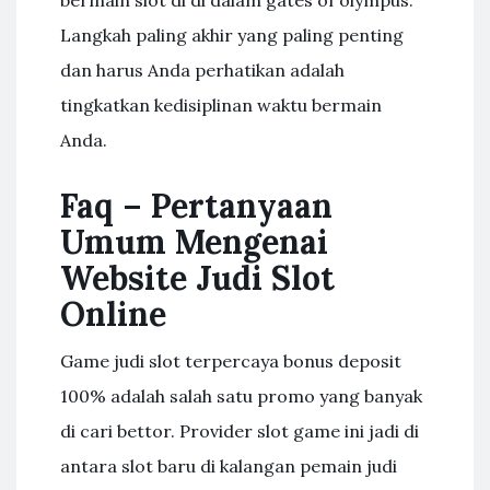
bermain slot di di dalam gates of olympus.
Langkah paling akhir yang paling penting
dan harus Anda perhatikan adalah
tingkatkan kedisiplinan waktu bermain
Anda.
Faq – Pertanyaan
Umum Mengenai
Website Judi Slot
Online
Game judi slot terpercaya bonus deposit
100% adalah salah satu promo yang banyak
di cari bettor. Provider slot game ini jadi di
antara slot baru di kalangan pemain judi