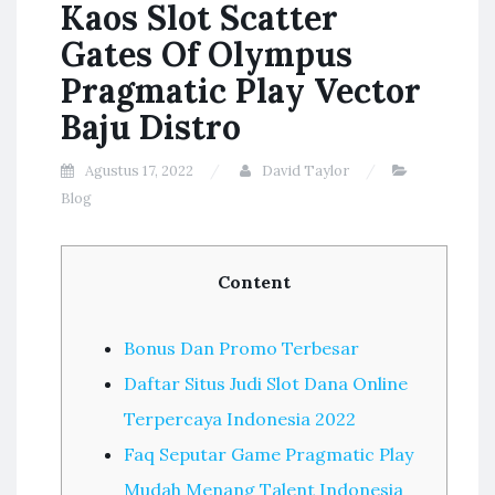
Kaos Slot Scatter
Gates Of Olympus
Pragmatic Play Vector
Baju Distro
Agustus 17, 2022
David Taylor
Blog
Content
Bonus Dan Promo Terbesar
Daftar Situs Judi Slot Dana Online
Terpercaya Indonesia 2022
Faq Seputar Game Pragmatic Play
Mudah Menang Talent Indonesia