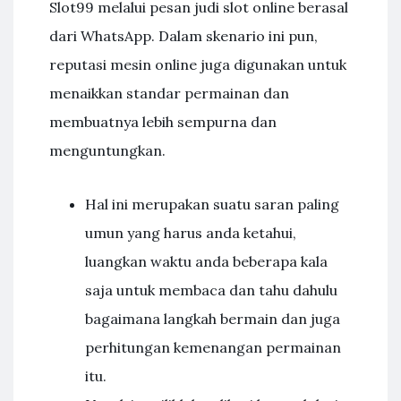
Slot99 melalui pesan judi slot online berasal
dari WhatsApp. Dalam skenario ini pun,
reputasi mesin online juga digunakan untuk
menaikkan standar permainan dan
membuatnya lebih sempurna dan
menguntungkan.
Hal ini merupakan suatu saran paling
umun yang harus anda ketahui,
luangkan waktu anda beberapa kala
saja untuk membaca dan tahu dahulu
bagaimana langkah bermain dan juga
perhitungan kemenangan permainan
itu.