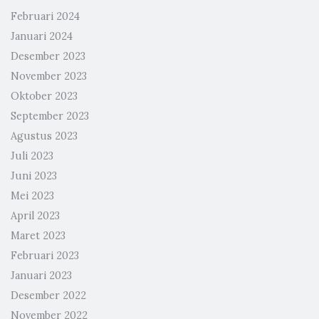
Februari 2024
Januari 2024
Desember 2023
November 2023
Oktober 2023
September 2023
Agustus 2023
Juli 2023
Juni 2023
Mei 2023
April 2023
Maret 2023
Februari 2023
Januari 2023
Desember 2022
November 2022