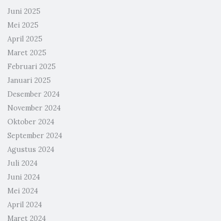
Juni 2025
Mei 2025
April 2025
Maret 2025
Februari 2025
Januari 2025
Desember 2024
November 2024
Oktober 2024
September 2024
Agustus 2024
Juli 2024
Juni 2024
Mei 2024
April 2024
Maret 2024