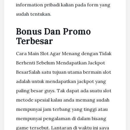
information pribadi kalian pada form yang
sudah tentukan.
Bonus Dan Promo
Terbesar
Cara Main Slot Agar Menang dengan Tidak
Berhenti Sebelum Mendapatkan Jackpot
BesarSalah satu tujuan utama bermain slot
adalah untuk mendapatkan jackpot yang
paling besar guys. Tak dapat ada suatu slot
metode spesial kalau anda memang sudah
mempunyai jam terbang yang tinggi atau
mempunyai pengalaman di dalam bisang
game tersebut. Lantaran di waktu ini saya