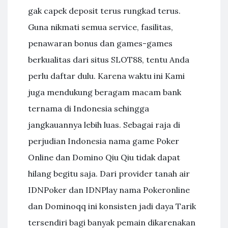
gak capek deposit terus rungkad terus.
Guna nikmati semua service, fasilitas,
penawaran bonus dan games-games
berkualitas dari situs SLOT88, tentu Anda
perlu daftar dulu. Karena waktu ini Kami
juga mendukung beragam macam bank
ternama di Indonesia sehingga
jangkauannya lebih luas. Sebagai raja di
perjudian Indonesia nama game Poker
Online dan Domino Qiu Qiu tidak dapat
hilang begitu saja. Dari provider tanah air
IDNPoker dan IDNPlay nama Pokeronline
dan Dominoqq ini konsisten jadi daya Tarik
tersendiri bagi banyak pemain dikarenakan