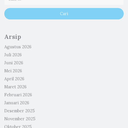
Arsip
Agustus 2026
Juli 2026
Juni 2026
Mei 2026
April 2026
Maret 2026
Februari 2026
Januari 2026
Desember 2025
November 2025
Oktober 2025