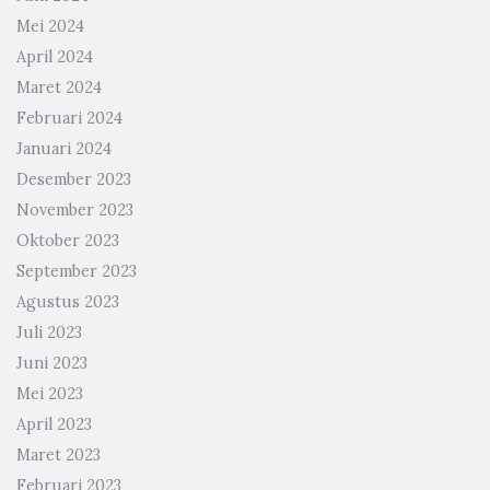
Mei 2024
April 2024
Maret 2024
Februari 2024
Januari 2024
Desember 2023
November 2023
Oktober 2023
September 2023
Agustus 2023
Juli 2023
Juni 2023
Mei 2023
April 2023
Maret 2023
Februari 2023