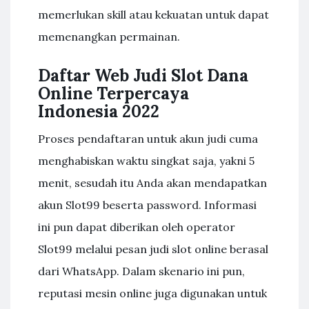
memerlukan skill atau kekuatan untuk dapat
memenangkan permainan.
Daftar Web Judi Slot Dana
Online Terpercaya
Indonesia 2022
Proses pendaftaran untuk akun judi cuma
menghabiskan waktu singkat saja, yakni 5
menit, sesudah itu Anda akan mendapatkan
akun Slot99 beserta password. Informasi
ini pun dapat diberikan oleh operator
Slot99 melalui pesan judi slot online berasal
dari WhatsApp. Dalam skenario ini pun,
reputasi mesin online juga digunakan untuk