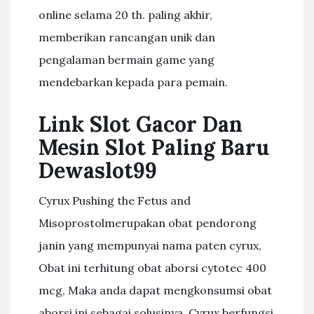
online selama 20 th. paling akhir,
memberikan rancangan unik dan
pengalaman bermain game yang
mendebarkan kepada para pemain.
Link Slot Gacor Dan
Mesin Slot Paling Baru
Dewaslot99
Cyrux Pushing the Fetus and
Misoprostolmerupakan obat pendorong
janin yang mempunyai nama paten cyrux,
Obat ini terhitung obat aborsi cytotec 400
mcg, Maka anda dapat mengkonsumsi obat
aborsi ini sebagai solusinya. Cyrux berfungsi