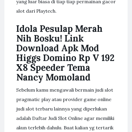
yang luar biasa di tiap tiap permainan gacor
slot dari Playtech.
Idola Pesulap Merah
Nih Bosku! Link
Download Apk Mod
Higgs Domino Rp V 192
X8 Speeder Tema
Nancy Momoland
Sebelum kamu mengawali bermain judi slot
pragmatic play atau provider game online
judi slot terbaru lainnya yang diperlukan
adalah Daftar Judi Slot Online agar memiliki
akun terlebih dahulu. Buat kalian yg tertarik