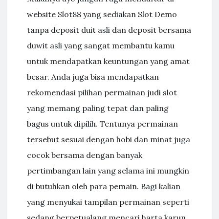
website Slot88 yang sediakan Slot Demo
tanpa deposit duit asli dan deposit bersama
duwit asli yang sangat membantu kamu
untuk mendapatkan keuntungan yang amat
besar. Anda juga bisa mendapatkan
rekomendasi pilihan permainan judi slot
yang memang paling tepat dan paling
bagus untuk dipilih. Tentunya permainan
tersebut sesuai dengan hobi dan minat juga
cocok bersama dengan banyak
pertimbangan lain yang selama ini mungkin
di butuhkan oleh para pemain. Bagi kalian
yang menyukai tampilan permainan seperti
sedang berpetualang mencari harta karun,