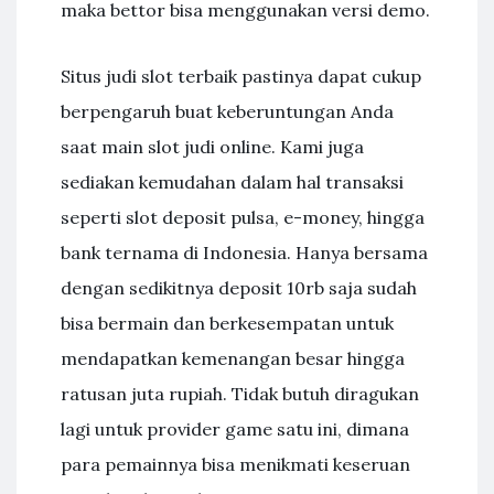
maka bettor bisa menggunakan versi demo.
Situs judi slot terbaik pastinya dapat cukup
berpengaruh buat keberuntungan Anda
saat main slot judi online. Kami juga
sediakan kemudahan dalam hal transaksi
seperti slot deposit pulsa, e-money, hingga
bank ternama di Indonesia. Hanya bersama
dengan sedikitnya deposit 10rb saja sudah
bisa bermain dan berkesempatan untuk
mendapatkan kemenangan besar hingga
ratusan juta rupiah. Tidak butuh diragukan
lagi untuk provider game satu ini, dimana
para pemainnya bisa menikmati keseruan