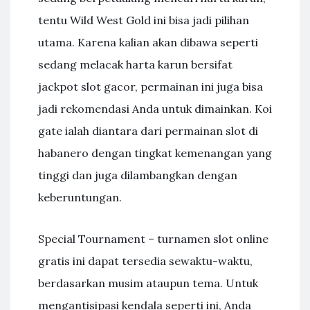
tentu Wild West Gold ini bisa jadi pilihan
utama. Karena kalian akan dibawa seperti
sedang melacak harta karun bersifat
jackpot slot gacor, permainan ini juga bisa
jadi rekomendasi Anda untuk dimainkan. Koi
gate ialah diantara dari permainan slot di
habanero dengan tingkat kemenangan yang
tinggi dan juga dilambangkan dengan
keberuntungan.
Special Tournament – turnamen slot online
gratis ini dapat tersedia sewaktu-waktu,
berdasarkan musim ataupun tema. Untuk
mengantisipasi kendala seperti ini, Anda