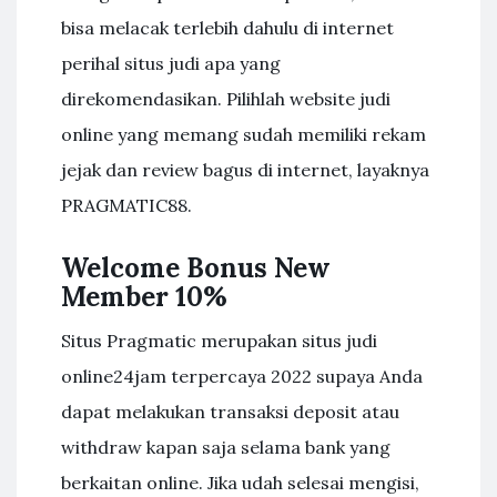
bisa melacak terlebih dahulu di internet
perihal situs judi apa yang
direkomendasikan. Pilihlah website judi
online yang memang sudah memiliki rekam
jejak dan review bagus di internet, layaknya
PRAGMATIC88.
Welcome Bonus New
Member 10%
Situs Pragmatic merupakan situs judi
online24jam terpercaya 2022 supaya Anda
dapat melakukan transaksi deposit atau
withdraw kapan saja selama bank yang
berkaitan online. Jika udah selesai mengisi,