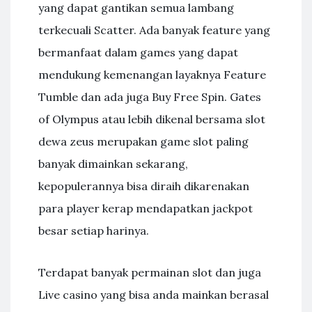
yang dapat gantikan semua lambang
terkecuali Scatter. Ada banyak feature yang
bermanfaat dalam games yang dapat
mendukung kemenangan layaknya Feature
Tumble dan ada juga Buy Free Spin. Gates
of Olympus atau lebih dikenal bersama slot
dewa zeus merupakan game slot paling
banyak dimainkan sekarang,
kepopulerannya bisa diraih dikarenakan
para player kerap mendapatkan jackpot
besar setiap harinya.
Terdapat banyak permainan slot dan juga
Live casino yang bisa anda mainkan berasal