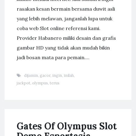
rasakan kesan bermain bersama duwit asli
yang lebih melawan, janganlah lupa untuk
coba web Slot online referensi kami.
Provider Habanero miliki desain dan grafis
gambar HD yang tidak akan mudah bikin
jadi bosan mata para pemain.…
dijamin
,
gacor
,
ingin
,
inilah
,
jackpot
,
olympus
,
terus
Gates Of Olympus Slot
Demo Esportasia