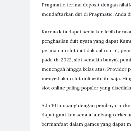
Pragmatic terima deposit dengan nilai ke
mendaftarkan diri di Pragmatic, Anda 
Karena kita dapat sedia kan lebih bera
penghasilan duit nyata yang dapat Kamu 
permainan slot ini tidak dulu surut, pe
pada th. 2022, slot semakin banyak pemi
menengah hingga kelas atas. Provider p
menyediakan slot online itu itu saja. Hi
slot online paling populer yang disedia
Ada 10 lambang dengan pembayaran ke
dapat gantikan semua lambang terkecual
bermanfaat dalam games yang dapat m