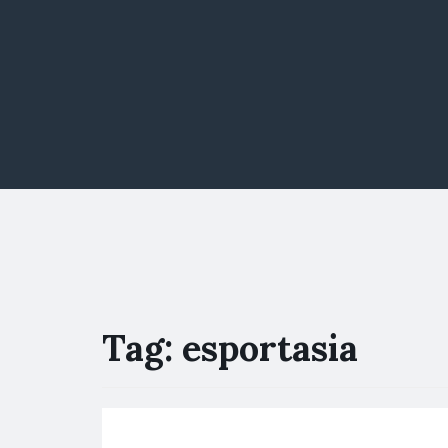
Tag:
esportasia