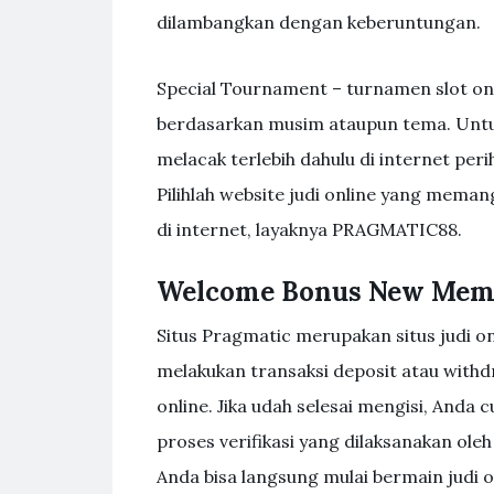
dilambangkan dengan keberuntungan.
Special Tournament – turnamen slot onl
berdasarkan musim ataupun tema. Untuk 
melacak terlebih dahulu di internet peri
Pilihlah website judi online yang meman
di internet, layaknya PRAGMATIC88.
Welcome Bonus New Mem
Situs Pragmatic merupakan situs judi 
melakukan transaksi deposit atau withd
online. Jika udah selesai mengisi, Anda
proses verifikasi yang dilaksanakan oleh
Anda bisa langsung mulai bermain judi o