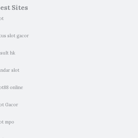
est Sites
ot
tus slot gacor
sult hk
ndar slot
ot88 online
lot Gacor
lot mpo