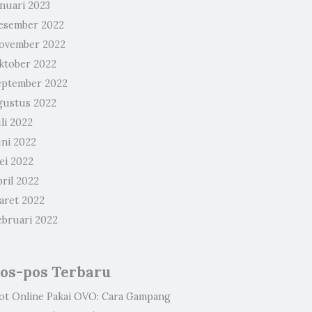
anuari 2023
esember 2022
ovember 2022
ktober 2022
eptember 2022
gustus 2022
li 2022
uni 2022
ei 2022
ril 2022
aret 2022
ebruari 2022
os-pos Terbaru
lot Online Pakai OVO: Cara Gampang