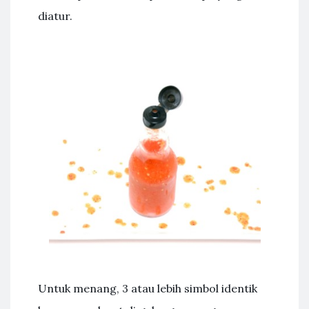
diatur.
Untuk menang, 3 atau lebih simbol identik