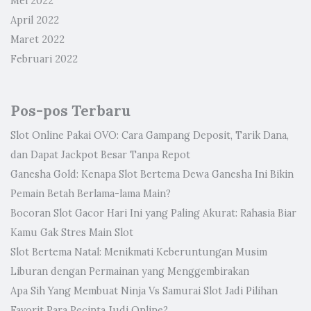
Mei 2022
April 2022
Maret 2022
Februari 2022
Pos-pos Terbaru
Slot Online Pakai OVO: Cara Gampang Deposit, Tarik Dana,
dan Dapat Jackpot Besar Tanpa Repot
Ganesha Gold: Kenapa Slot Bertema Dewa Ganesha Ini Bikin
Pemain Betah Berlama-lama Main?
Bocoran Slot Gacor Hari Ini yang Paling Akurat: Rahasia Biar
Kamu Gak Stres Main Slot
Slot Bertema Natal: Menikmati Keberuntungan Musim
Liburan dengan Permainan yang Menggembirakan
Apa Sih Yang Membuat Ninja Vs Samurai Slot Jadi Pilihan
Favorit Para Pecinta Judi Online?