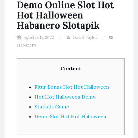
Demo Online Slot Hot
Hot Halloween
Habanero Slotapik
Agustus 17, 2022
David Taylor
Habanero
Content
Fitur Bonus Hot Hot Halloween
Hot Hot Halloween Demo
Statistik Game
Demo Slot Hot Hot Halloween