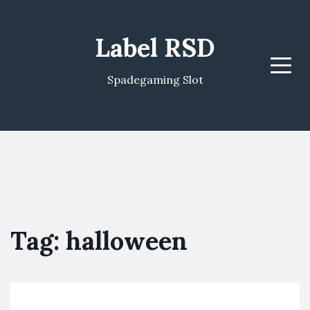
Label RSD
Menu
Spadegaming Slot
Tag:
halloween