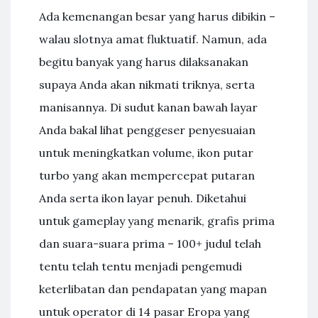
Ada kemenangan besar yang harus dibikin –
walau slotnya amat fluktuatif. Namun, ada
begitu banyak yang harus dilaksanakan
supaya Anda akan nikmati triknya, serta
manisannya. Di sudut kanan bawah layar
Anda bakal lihat penggeser penyesuaian
untuk meningkatkan volume, ikon putar
turbo yang akan mempercepat putaran
Anda serta ikon layar penuh. Diketahui
untuk gameplay yang menarik, grafis prima
dan suara-suara prima – 100+ judul telah
tentu telah tentu menjadi pengemudi
keterlibatan dan pendapatan yang mapan
untuk operator di 14 pasar Eropa yang