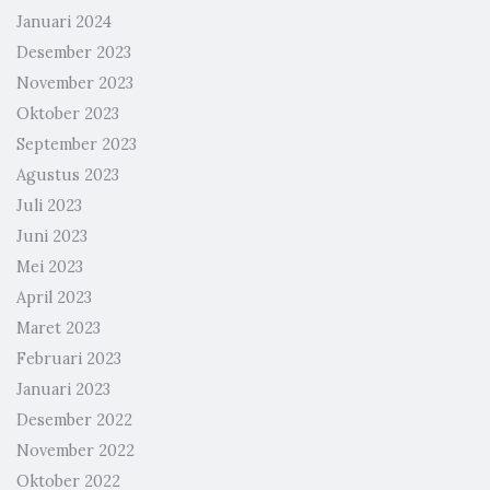
Januari 2024
Desember 2023
November 2023
Oktober 2023
September 2023
Agustus 2023
Juli 2023
Juni 2023
Mei 2023
April 2023
Maret 2023
Februari 2023
Januari 2023
Desember 2022
November 2022
Oktober 2022