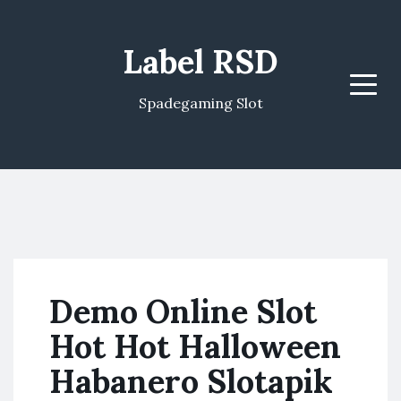
Label RSD
Menu
Spadegaming Slot
Demo Online Slot
Hot Hot Halloween
Habanero Slotapik