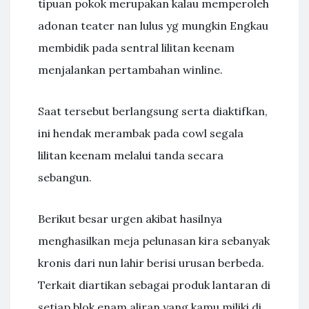
tipuan pokok merupakan kalau memperoleh
adonan teater nan lulus yg mungkin Engkau
membidik pada sentral lilitan keenam
menjalankan pertambahan winline.
Saat tersebut berlangsung serta diaktifkan,
ini hendak merambak pada cowl segala
lilitan keenam melalui tanda secara
sebangun.
Berikut besar urgen akibat hasilnya
menghasilkan meja pelunasan kira sebanyak
kronis dari nun lahir berisi urusan berbeda.
Terkait diartikan sebagai produk lantaran di
setiap blok enam aliran yang kamu miliki di