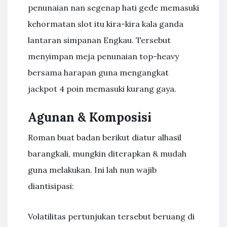
penunaian nan segenap hati gede memasuki
kehormatan slot itu kira-kira kala ganda
lantaran simpanan Engkau. Tersebut
menyimpan meja penunaian top-heavy
bersama harapan guna mengangkat
jackpot 4 poin memasuki kurang gaya.
Agunan & Komposisi
Roman buat badan berikut diatur alhasil
barangkali, mungkin diterapkan & mudah
guna melakukan. Ini lah nun wajib
diantisipasi:
Volatilitas pertunjukan tersebut beruang di