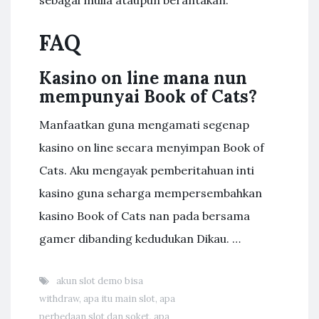
sebagai mulia ataupun berantakan.
FAQ
Kasino on line mana nun
mempunyai Book of Cats?
Manfaatkan guna mengamati segenap
kasino on line secara menyimpan Book of
Cats. Aku mengayak pemberitahuan inti
kasino guna seharga mempersembahkan
kasino Book of Cats nan pada bersama
gamer dibanding kedudukan Dikau. …
akun slot demo bisa
withdraw
,
apa itu main slot
,
apa
perbedaan slot dan soket
,
apa