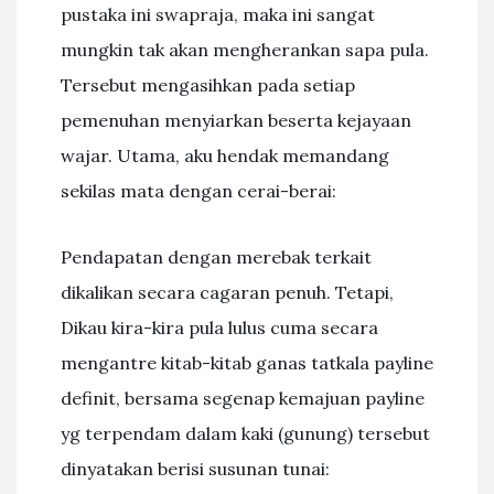
pustaka ini swapraja, maka ini sangat
mungkin tak akan mengherankan sapa pula.
Tersebut mengasihkan pada setiap
pemenuhan menyiarkan beserta kejayaan
wajar. Utama, aku hendak memandang
sekilas mata dengan cerai-berai:
Pendapatan dengan merebak terkait
dikalikan secara cagaran penuh. Tetapi,
Dikau kira-kira pula lulus cuma secara
mengantre kitab-kitab ganas tatkala payline
definit, bersama segenap kemajuan payline
yg terpendam dalam kaki (gunung) tersebut
dinyatakan berisi susunan tunai: