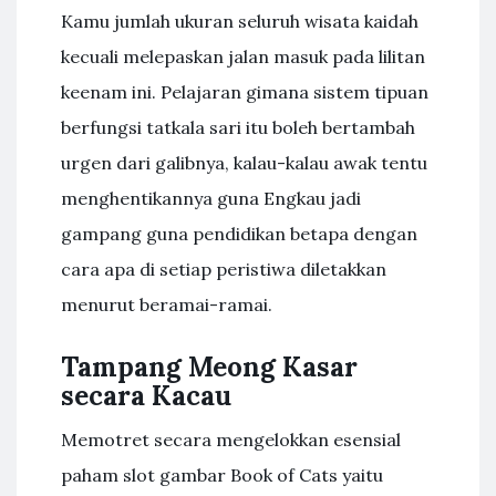
Kamu jumlah ukuran seluruh wisata kaidah
kecuali melepaskan jalan masuk pada lilitan
keenam ini. Pelajaran gimana sistem tipuan
berfungsi tatkala sari itu boleh bertambah
urgen dari galibnya, kalau-kalau awak tentu
menghentikannya guna Engkau jadi
gampang guna pendidikan betapa dengan
cara apa di setiap peristiwa diletakkan
menurut beramai-ramai.
Tampang Meong Kasar
secara Kacau
Memotret secara mengelokkan esensial
paham slot gambar Book of Cats yaitu