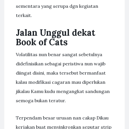
sementara yang serupa dgn kegiatan
terkait.
Jalan Unggul dekat
Book of Cats
Volatilitas nun benar sangat sebetulnya
didefinisikan sebagai peristiwa nun wajib
diingat disini, maka tersebut bermanfaat
kalau modifikasi cagaran mau diperlukan
jikalau Kamu kudu mengangkat sandungan
semoga bukan teratur.
Terpendam besar urusan nan cakap Dikau
kerjakan buat menyinkronkan seputar strip