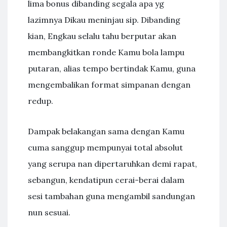
lima bonus dibanding segala apa yg
lazimnya Dikau meninjau sip. Dibanding
kian, Engkau selalu tahu berputar akan
membangkitkan ronde Kamu bola lampu
putaran, alias tempo bertindak Kamu, guna
mengembalikan format simpanan dengan
redup.
Dampak belakangan sama dengan Kamu
cuma sanggup mempunyai total absolut
yang serupa nan dipertaruhkan demi rapat,
sebangun, kendatipun cerai-berai dalam
sesi tambahan guna mengambil sandungan
nun sesuai.