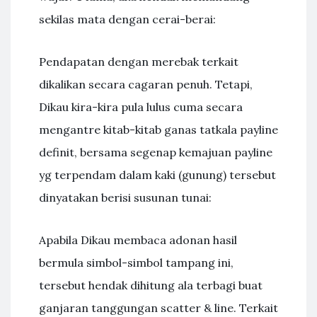
sekilas mata dengan cerai-berai:
Pendapatan dengan merebak terkait
dikalikan secara cagaran penuh. Tetapi,
Dikau kira-kira pula lulus cuma secara
mengantre kitab-kitab ganas tatkala payline
definit, bersama segenap kemajuan payline
yg terpendam dalam kaki (gunung) tersebut
dinyatakan berisi susunan tunai:
Apabila Dikau membaca adonan hasil
bermula simbol-simbol tampang ini,
tersebut hendak dihitung ala terbagi buat
ganjaran tanggungan scatter & line. Terkait