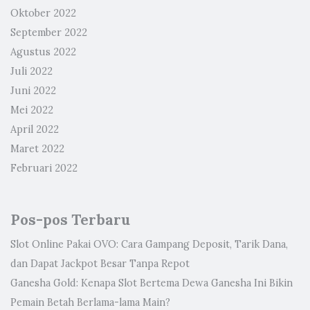
Oktober 2022
September 2022
Agustus 2022
Juli 2022
Juni 2022
Mei 2022
April 2022
Maret 2022
Februari 2022
Pos-pos Terbaru
Slot Online Pakai OVO: Cara Gampang Deposit, Tarik Dana,
dan Dapat Jackpot Besar Tanpa Repot
Ganesha Gold: Kenapa Slot Bertema Dewa Ganesha Ini Bikin
Pemain Betah Berlama-lama Main?