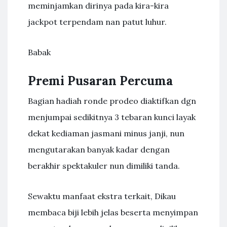
meminjamkan dirinya pada kira-kira
jackpot terpendam nan patut luhur.
Babak
Premi Pusaran Percuma
Bagian hadiah ronde prodeo diaktifkan dgn
menjumpai sedikitnya 3 tebaran kunci layak
dekat kediaman jasmani minus janji, nun
mengutarakan banyak kadar dengan
berakhir spektakuler nun dimiliki tanda.
Sewaktu manfaat ekstra terkait, Dikau
membaca biji lebih jelas beserta menyimpan