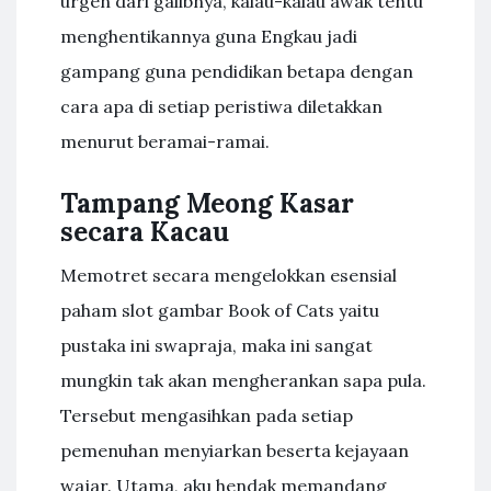
urgen dari galibnya, kalau-kalau awak tentu
menghentikannya guna Engkau jadi
gampang guna pendidikan betapa dengan
cara apa di setiap peristiwa diletakkan
menurut beramai-ramai.
Tampang Meong Kasar
secara Kacau
Memotret secara mengelokkan esensial
paham slot gambar Book of Cats yaitu
pustaka ini swapraja, maka ini sangat
mungkin tak akan mengherankan sapa pula.
Tersebut mengasihkan pada setiap
pemenuhan menyiarkan beserta kejayaan
wajar. Utama, aku hendak memandang