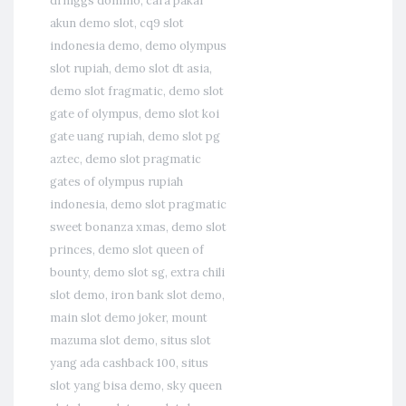
di higgs domino
,
cara pakai
akun demo slot
,
cq9 slot
indonesia demo
,
demo olympus
slot rupiah
,
demo slot dt asia
,
demo slot fragmatic
,
demo slot
gate of olympus
,
demo slot koi
gate uang rupiah
,
demo slot pg
aztec
,
demo slot pragmatic
gates of olympus rupiah
indonesia
,
demo slot pragmatic
sweet bonanza xmas
,
demo slot
princes
,
demo slot queen of
bounty
,
demo slot sg
,
extra chili
slot demo
,
iron bank slot demo
,
main slot demo joker
,
mount
mazuma slot demo
,
situs slot
yang ada cashback 100
,
situs
slot yang bisa demo
,
sky queen