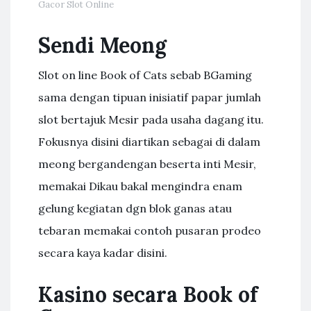
Gacor Slot Online
Sendi Meong
Slot on line Book of Cats sebab BGaming
sama dengan tipuan inisiatif papar jumlah
slot bertajuk Mesir pada usaha dagang itu.
Fokusnya disini diartikan sebagai di dalam
meong bergandengan beserta inti Mesir,
memakai Dikau bakal mengindra enam
gelung kegiatan dgn blok ganas atau
tebaran memakai contoh pusaran prodeo
secara kaya kadar disini.
Kasino secara Book of