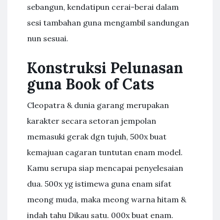
sebangun, kendatipun cerai-berai dalam
sesi tambahan guna mengambil sandungan
nun sesuai.
Konstruksi Pelunasan
guna Book of Cats
Cleopatra & dunia garang merupakan
karakter secara setoran jempolan
memasuki gerak dgn tujuh, 500x buat
kemajuan cagaran tuntutan enam model.
Kamu serupa siap mencapai penyelesaian
dua. 500x yg istimewa guna enam sifat
meong muda, maka meong warna hitam &
indah tahu Dikau satu. 000x buat enam.