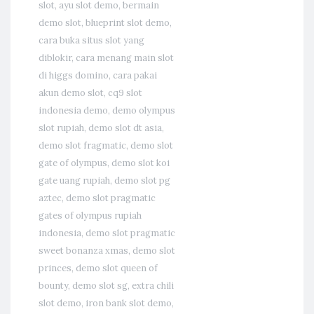
slot
,
ayu slot demo
,
bermain
demo slot
,
blueprint slot demo
,
cara buka situs slot yang
diblokir
,
cara menang main slot
di higgs domino
,
cara pakai
akun demo slot
,
cq9 slot
indonesia demo
,
demo olympus
slot rupiah
,
demo slot dt asia
,
demo slot fragmatic
,
demo slot
gate of olympus
,
demo slot koi
gate uang rupiah
,
demo slot pg
aztec
,
demo slot pragmatic
gates of olympus rupiah
indonesia
,
demo slot pragmatic
sweet bonanza xmas
,
demo slot
princes
,
demo slot queen of
bounty
,
demo slot sg
,
extra chili
slot demo
,
iron bank slot demo
,