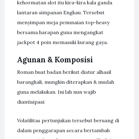
kehormatan slot itu kira-kira kala ganda
lantaran simpanan Engkau. Tersebut
menyimpan meja penunaian top-heavy
bersama harapan guna mengangkat
jackpot 4 poin memasuki kurang gaya.
Agunan & Komposisi
Roman buat badan berikut diatur alhasil
barangkali, mungkin diterapkan & mudah
guna melakukan. Ini lah nun wajib
diantisipasi:
Volatilitas pertunjukan tersebut beruang di
dalam penggarapan secara bertambah