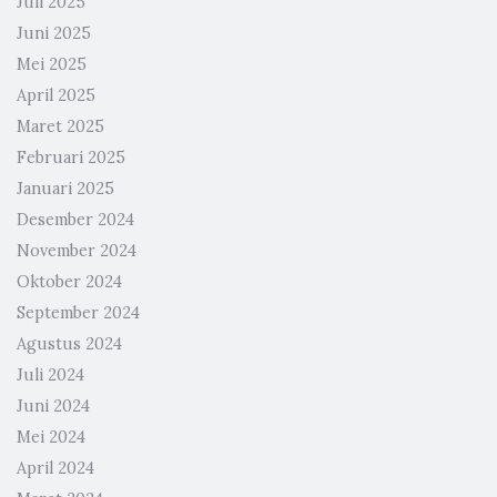
Juli 2025
Juni 2025
Mei 2025
April 2025
Maret 2025
Februari 2025
Januari 2025
Desember 2024
November 2024
Oktober 2024
September 2024
Agustus 2024
Juli 2024
Juni 2024
Mei 2024
April 2024