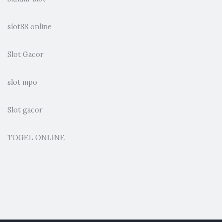
slot88 online
Slot Gacor
slot mpo
Slot gacor
TOGEL ONLINE