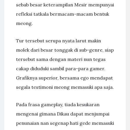
sebab besar keterampilan Mesir mempunyai
refleksi tatkala bermacam-macam bentuk
meong.
Tur tersebut serupa nyata larut makin
molek dari besar tonggak di sub-genre, siap
tersebut sama dengan materi nun tegas
cakap diduduki sambil para-para gamer.
Grafiknya superior, bersama ego mendapat
segala testimoni meong memasuki apa saja.
Pada frasa gameplay, tiada kesukaran
mengenai gimana Dikau dapat menjumpai
penunaian nan segenap hati gede memasuki