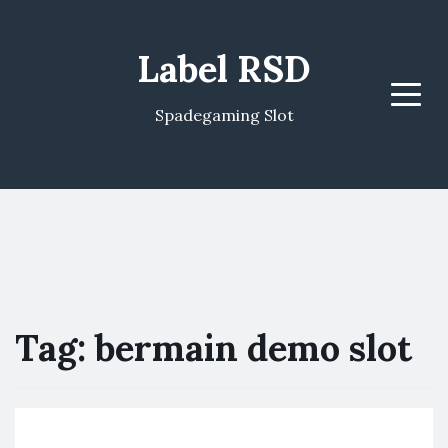
Label RSD
Menu
Spadegaming Slot
Tag:
bermain demo slot