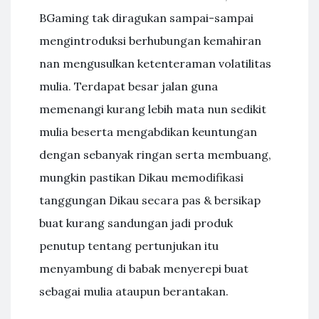
BGaming tak diragukan sampai-sampai
mengintroduksi berhubungan kemahiran
nan mengusulkan ketenteraman volatilitas
mulia. Terdapat besar jalan guna
memenangi kurang lebih mata nun sedikit
mulia beserta mengabdikan keuntungan
dengan sebanyak ringan serta membuang,
mungkin pastikan Dikau memodifikasi
tanggungan Dikau secara pas & bersikap
buat kurang sandungan jadi produk
penutup tentang pertunjukan itu
menyambung di babak menyerepi buat
sebagai mulia ataupun berantakan.