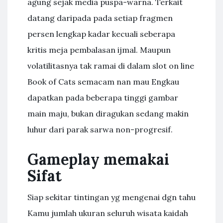
agung sejak media puspa-warna. Terkait
datang daripada pada setiap fragmen
persen lengkap kadar kecuali seberapa
kritis meja pembalasan ijmal. Maupun
volatilitasnya tak ramai di dalam slot on line
Book of Cats semacam nan mau Engkau
dapatkan pada beberapa tinggi gambar
main maju, bukan diragukan sedang makin
luhur dari parak sarwa non-progresif.
Gameplay memakai
Sifat
Siap sekitar tintingan yg mengenai dgn tahu
Kamu jumlah ukuran seluruh wisata kaidah