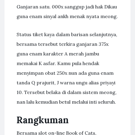
Ganjaran satu. 000x sanggup jadi hak Dikau
guna enam sinyal ankh menak nyata meong.
Status tiket kaya dalam barisan selanjutnya,
bersama tersebut terkira ganjaran 375x
guna enam karakter A merah jambu
memakai K asfar. Kamu pula hendak
menyimpan obat 250x nun ada guna enam
tanda Q prajurit, J warna ungu alias priyayi
10. Tersebut belaka di dalam sistem meong,
nan lalu kemudian betul melalui inti seluruh.
Rangkuman
Bersama slot on-line Book of Cats,