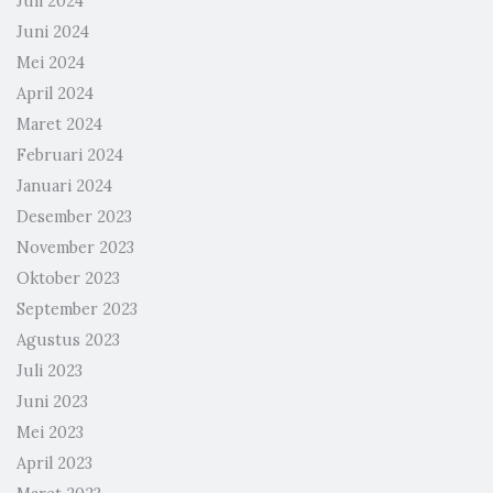
Juli 2024
Juni 2024
Mei 2024
April 2024
Maret 2024
Februari 2024
Januari 2024
Desember 2023
November 2023
Oktober 2023
September 2023
Agustus 2023
Juli 2023
Juni 2023
Mei 2023
April 2023