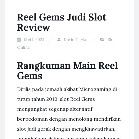
Reel Gems Judi Slot
Review
Mei 1, 2023
David Taylor
Slot
Online
Rangkuman Main Reel
Gems
Dirilis pada jemaah akibat Microgaming di
tutup tahun 2010, slot Reel Gems
mengangkat segenap alternatif
berpedoman dengan menolong mendirikan
slot jadi gerak dengan mengkhawatirkan,
menghukum sisipan, bersama selengkapnya