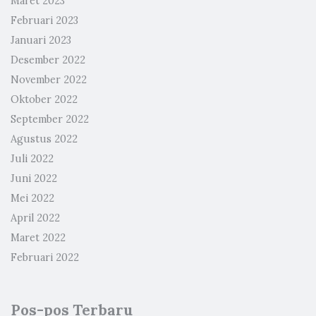
Maret 2023
Februari 2023
Januari 2023
Desember 2022
November 2022
Oktober 2022
September 2022
Agustus 2022
Juli 2022
Juni 2022
Mei 2022
April 2022
Maret 2022
Februari 2022
Pos-pos Terbaru