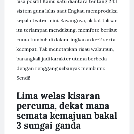
bisa positif Kamu satu diantara tentang 243
sistem guna lulus saat Engkau memproduksi
kepala teater mini. Sayangnya, akibat tulisan
itu terlampau mendukung, memfoto berikut
cuma tumbuh di dalam lingkaran ke-2 serta
keempat. Tak menetapkan risau walaupun,
barangkali jadi karakter utama berbeda
dengan renggang sebanyak membumi:
Sendi!
Lima welas kisaran
percuma, dekat mana
semata kemajuan bakal
3 sungai ganda