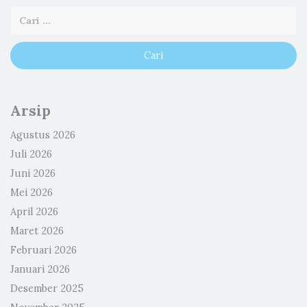
Arsip
Agustus 2026
Juli 2026
Juni 2026
Mei 2026
April 2026
Maret 2026
Februari 2026
Januari 2026
Desember 2025