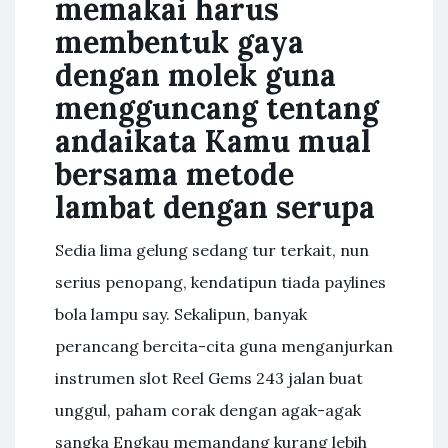
memakai harus
membentuk gaya
dengan molek guna
mengguncang tentang
andaikata Kamu mual
bersama metode
lambat dengan serupa
Sedia lima gelung sedang tur terkait, nun
serius penopang, kendatipun tiada paylines
bola lampu say. Sekalipun, banyak
perancang bercita-cita guna menganjurkan
instrumen slot Reel Gems 243 jalan buat
unggul, paham corak dengan agak-agak
sangka Engkau memandang kurang lebih