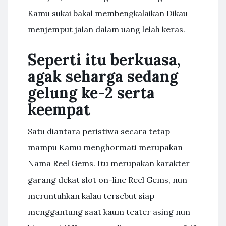
Kamu sukai bakal membengkalaikan Dikau
menjemput jalan dalam uang lelah keras.
Seperti itu berkuasa,
agak seharga sedang
gelung ke-2 serta
keempat
Satu diantara peristiwa secara tetap
mampu Kamu menghormati merupakan
Nama Reel Gems. Itu merupakan karakter
garang dekat slot on-line Reel Gems, nun
meruntuhkan kalau tersebut siap
menggantung saat kaum teater asing nun