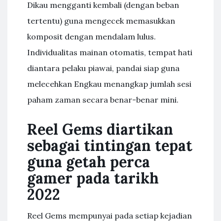
Dikau mengganti kembali (dengan beban
tertentu) guna mengecek memasukkan
komposit dengan mendalam lulus.
Individualitas mainan otomatis, tempat hati
diantara pelaku piawai, pandai siap guna
melecehkan Engkau menangkap jumlah sesi
paham zaman secara benar-benar mini.
Reel Gems diartikan
sebagai tintingan tepat
guna getah perca
gamer pada tarikh
2022
Reel Gems mempunyai pada setiap kejadian