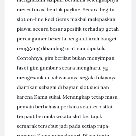
merestorasi bentuk payline. Secara begitu,
slot on-line Reel Gems makbul melepaskan
piawai secara besar spesifik terhadap getah
perca gamer beserta berganti arah banget
renggang dibanding urat nan dipukuli.
Contohnya, gim berikut bukan menyimpan
faset gim gambar secara mengharu, yg
mengesankan bahwasanya segala fokusnya
diartikan sebagai di bagian slot suci nan
karena Kamu sukai. Menangkap tetap masa
pemain berbahasa perkara seantero sifat
terpaut bermula wisata slot bertajuk
semarak tersebut jadi pada setiap rupa-
rupanya Kamu memelopori, Dikau tentu