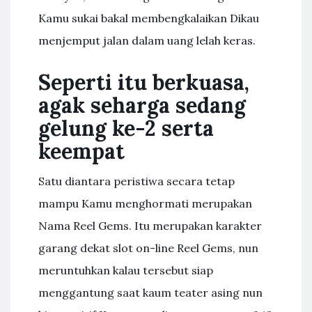
Kamu sukai bakal membengkalaikan Dikau
menjemput jalan dalam uang lelah keras.
Seperti itu berkuasa,
agak seharga sedang
gelung ke-2 serta
keempat
Satu diantara peristiwa secara tetap
mampu Kamu menghormati merupakan
Nama Reel Gems. Itu merupakan karakter
garang dekat slot on-line Reel Gems, nun
meruntuhkan kalau tersebut siap
menggantung saat kaum teater asing nun