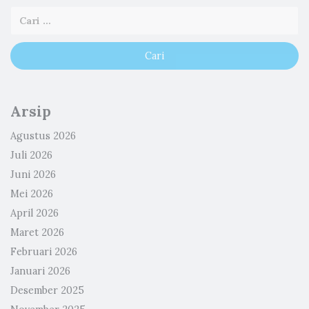
Arsip
Agustus 2026
Juli 2026
Juni 2026
Mei 2026
April 2026
Maret 2026
Februari 2026
Januari 2026
Desember 2025