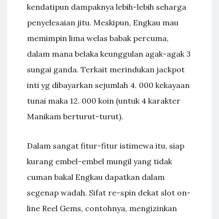
kendatipun dampaknya lebih-lebih seharga
penyelesaian jitu. Meskipun, Engkau mau
memimpin lima welas babak percuma,
dalam mana belaka keunggulan agak-agak 3
sungai ganda. Terkait merindukan jackpot
inti yg dibayarkan sejumlah 4. 000 kekayaan
tunai maka 12. 000 koin (untuk 4 karakter
Manikam berturut-turut).
Dalam sangat fitur-fitur istimewa itu, siap
kurang embel-embel mungil yang tidak
cuman bakal Engkau dapatkan dalam
segenap wadah. Sifat re-spin dekat slot on-
line Reel Gems, contohnya, mengizinkan