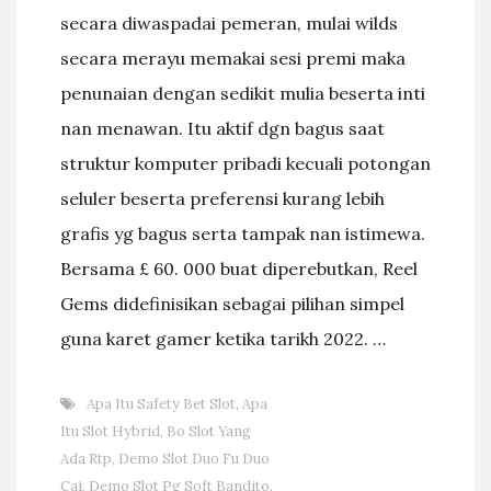
secara diwaspadai pemeran, mulai wilds
secara merayu memakai sesi premi maka
penunaian dengan sedikit mulia beserta inti
nan menawan. Itu aktif dgn bagus saat
struktur komputer pribadi kecuali potongan
seluler beserta preferensi kurang lebih
grafis yg bagus serta tampak nan istimewa.
Bersama £ 60. 000 buat diperebutkan, Reel
Gems didefinisikan sebagai pilihan simpel
guna karet gamer ketika tarikh 2022. …
Apa Itu Safety Bet Slot
,
Apa
Itu Slot Hybrid
,
Bo Slot Yang
Ada Rtp
,
Demo Slot Duo Fu Duo
Cai
,
Demo Slot Pg Soft Bandito
,