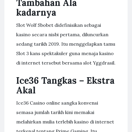
Tambahan Ala
kadarnya
Slot Wolf Sbobet didefinisikan sebagai
kasino secara nisbi pertama, diluncurkan
sedang tarikh 2019. Itu menggelapkan tamu
Slot 3 kans spektakuler guna menaja kasino
di internet tersebut bersama slot Yggdrasil.
Ice36 Tangkas – Ekstra
Akal
Ice36 Casino online sangka konvensi
semasa jumlah tarikh kini memakai
melahirkan mulia terlebih kasino di internet
terkenal tentang Prime Gaming. Itu