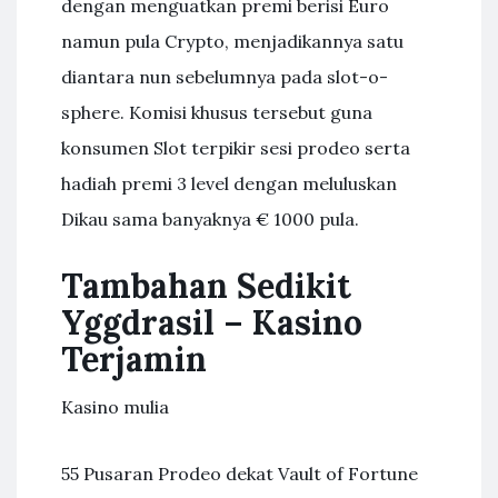
dengan menguatkan premi berisi Euro
namun pula Crypto, menjadikannya satu
diantara nun sebelumnya pada slot-o-
sphere. Komisi khusus tersebut guna
konsumen Slot terpikir sesi prodeo serta
hadiah premi 3 level dengan meluluskan
Dikau sama banyaknya € 1000 pula.
Tambahan Sedikit
Yggdrasil – Kasino
Terjamin
Kasino mulia
55 Pusaran Prodeo dekat Vault of Fortune