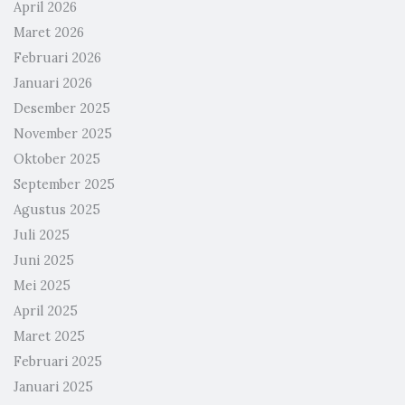
April 2026
Maret 2026
Februari 2026
Januari 2026
Desember 2025
November 2025
Oktober 2025
September 2025
Agustus 2025
Juli 2025
Juni 2025
Mei 2025
April 2025
Maret 2025
Februari 2025
Januari 2025