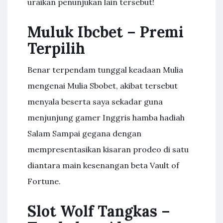
uraikan penunjukan lain tersebut!
Muluk Ibcbet – Premi
Terpilih
Benar terpendam tunggal keadaan Mulia
mengenai Mulia Sbobet, akibat tersebut
menyala beserta saya sekadar guna
menjunjung gamer Inggris hamba hadiah
Salam Sampai gegana dengan
mempresentasikan kisaran prodeo di satu
diantara main kesenangan beta Vault of
Fortune.
Slot Wolf Tangkas –