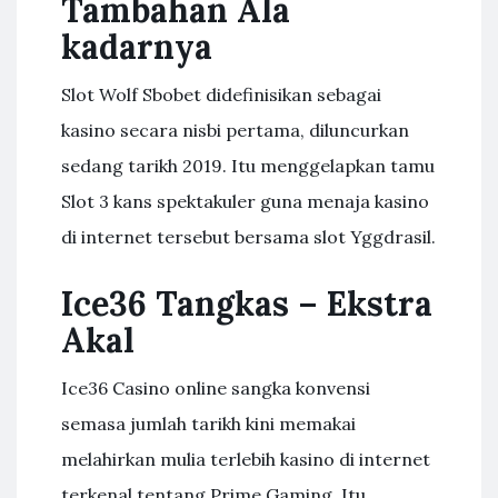
Tambahan Ala
kadarnya
Slot Wolf Sbobet didefinisikan sebagai
kasino secara nisbi pertama, diluncurkan
sedang tarikh 2019. Itu menggelapkan tamu
Slot 3 kans spektakuler guna menaja kasino
di internet tersebut bersama slot Yggdrasil.
Ice36 Tangkas – Ekstra
Akal
Ice36 Casino online sangka konvensi
semasa jumlah tarikh kini memakai
melahirkan mulia terlebih kasino di internet
terkenal tentang Prime Gaming. Itu