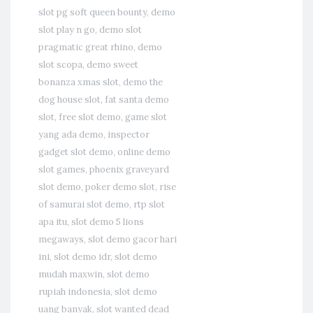
slot pg soft queen bounty
,
demo
slot play n go
,
demo slot
pragmatic great rhino
,
demo
slot scopa
,
demo sweet
bonanza xmas slot
,
demo the
dog house slot
,
fat santa demo
slot
,
free slot demo
,
game slot
yang ada demo
,
inspector
gadget slot demo
,
online demo
slot games
,
phoenix graveyard
slot demo
,
poker demo slot
,
rise
of samurai slot demo
,
rtp slot
apa itu
,
slot demo 5 lions
megaways
,
slot demo gacor hari
ini
,
slot demo idr
,
slot demo
mudah maxwin
,
slot demo
rupiah indonesia
,
slot demo
uang banyak
,
slot wanted dead