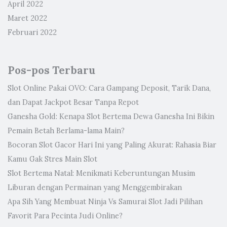
April 2022
Maret 2022
Februari 2022
Pos-pos Terbaru
Slot Online Pakai OVO: Cara Gampang Deposit, Tarik Dana,
dan Dapat Jackpot Besar Tanpa Repot
Ganesha Gold: Kenapa Slot Bertema Dewa Ganesha Ini Bikin
Pemain Betah Berlama-lama Main?
Bocoran Slot Gacor Hari Ini yang Paling Akurat: Rahasia Biar
Kamu Gak Stres Main Slot
Slot Bertema Natal: Menikmati Keberuntungan Musim
Liburan dengan Permainan yang Menggembirakan
Apa Sih Yang Membuat Ninja Vs Samurai Slot Jadi Pilihan
Favorit Para Pecinta Judi Online?