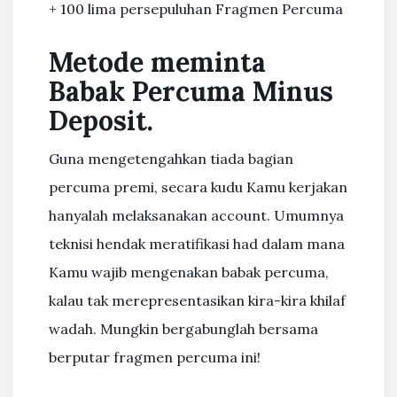
+ 100 lima persepuluhan Fragmen Percuma
Metode meminta
Babak Percuma Minus
Deposit.
Guna mengetengahkan tiada bagian
percuma premi, secara kudu Kamu kerjakan
hanyalah melaksanakan account. Umumnya
teknisi hendak meratifikasi had dalam mana
Kamu wajib mengenakan babak percuma,
kalau tak merepresentasikan kira-kira khilaf
wadah. Mungkin bergabunglah bersama
berputar fragmen percuma ini!