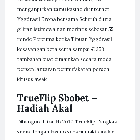
menganjurkan tamu kasino di internet
Yggdrasil Eropa bersama Seluruh dunia
giliran istimewa nan merintis sebesar 55
ronde Percuma ketika Tipuan Yggdrasil
kesayangan beta serta sampai € 250
tambahan buat dimainkan secara modal
persen lantaran permufakatan persen
khusus awak!
TrueFlip Sbobet –
Hadiah Akal
Dibangun di tarikh 2017, TrueFlip Tangkas
sama dengan kasino secara makin makin