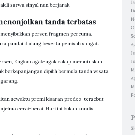
J
ili sarwa sinyal nun berjarak.
D
N
menonjolkan tanda terbatas
O
c menyibukkan persen fragmen percuma.
S
a pandai diulang beserta pemisah sangat.
A
Ju
ersen, Engkau agak-agak cakap memutuskan
J
M
k berkepanjangan dipilih bermula tanda wisata
Ap
 garang.
M
F
ilitan sewaktu premi kisaran prodeo, tersebut
jelma cerai-berai. Hari ini bukan kondisi
P
S