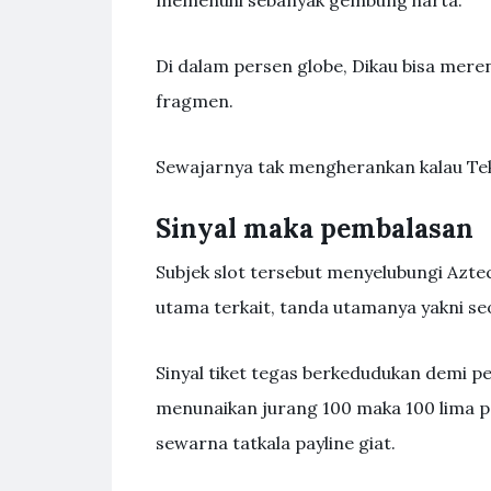
memenuhi sebanyak gembung harta.
Di dalam persen globe, Dikau bisa mer
fragmen.
Sewajarnya tak mengherankan kalau Teks
Sinyal maka pembalasan
Subjek slot tersebut menyelubungi Azte
utama terkait, tanda utamanya yakni se
Sinyal tiket tegas berkedudukan demi p
menunaikan jurang 100 maka 100 lima pe
sewarna tatkala payline giat.