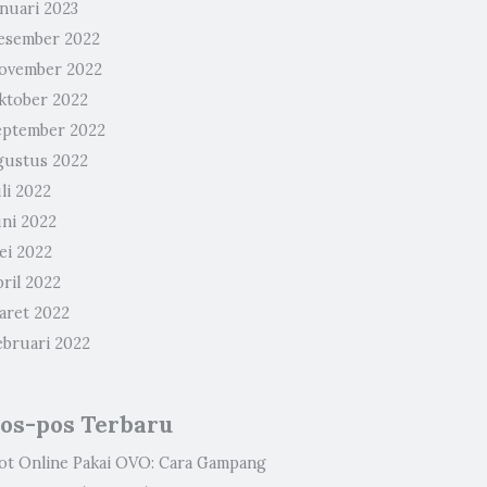
anuari 2023
esember 2022
ovember 2022
ktober 2022
eptember 2022
gustus 2022
li 2022
uni 2022
ei 2022
ril 2022
aret 2022
ebruari 2022
os-pos Terbaru
lot Online Pakai OVO: Cara Gampang