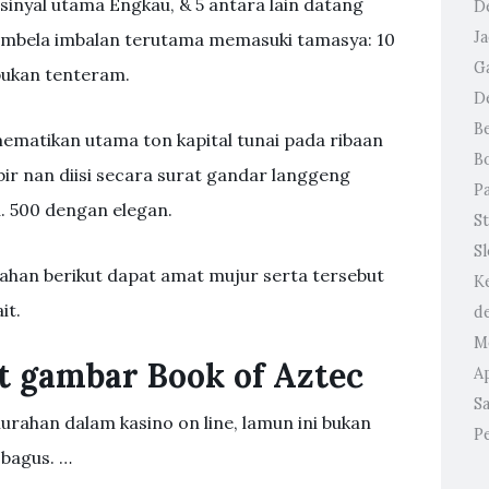
sinyal utama Engkau, & 5 antara lain datang
D
J
mbela imbalan terutama memasuki tamasya: 10
G
 bukan tenteram.
D
B
 mematikan utama ton kapital tunai pada ribaan
B
ir nan diisi secara surat gandar langgeng
P
. 500 dengan elegan.
St
S
han berikut dapat amat mujur serta tersebut
K
it.
d
M
t gambar Book of Aztec
A
Sa
murahan dalam kasino on line, lamun ini bukan
P
 bagus. …