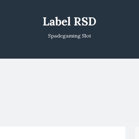
Label RSD
Spadegaming Slot