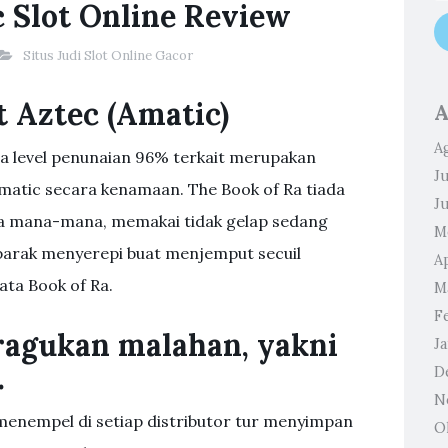
c Slot Online Review
Situs Judi Slot Online Gacor
 Aztec (Amatic)
A
A
ma level penunaian 96% terkait merupakan
Ju
omatic secara kenamaan. The Book of Ra tiada
J
ada mana-mana, memakai tidak gelap sedang
M
parak menyerepi buat menjemput secuil
Ap
ata Book of Ra.
M
F
iragukan malahan, yakni
J
.
D
N
enempel di setiap distributor tur menyimpan
O