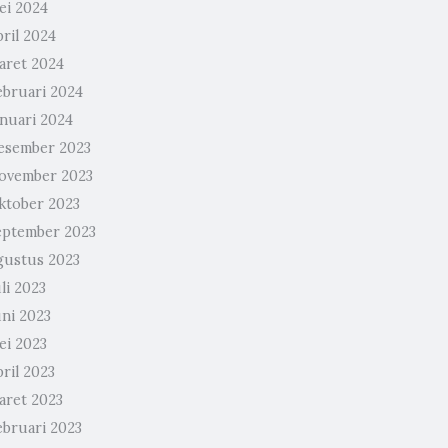
ei 2024
ril 2024
aret 2024
ebruari 2024
anuari 2024
esember 2023
ovember 2023
ktober 2023
eptember 2023
gustus 2023
li 2023
uni 2023
ei 2023
ril 2023
aret 2023
ebruari 2023