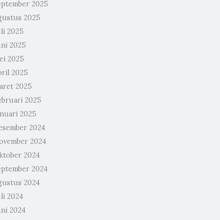
eptember 2025
gustus 2025
li 2025
uni 2025
ei 2025
pril 2025
aret 2025
ebruari 2025
anuari 2025
esember 2024
ovember 2024
ktober 2024
eptember 2024
gustus 2024
li 2024
uni 2024