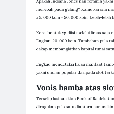
Apakah Indiana Jones nan feminin yakni 
merebak pada gelung? Kamu karena me
x 5. 000 koin = 50. 000 koin! Lebih-lebih
Kerai bentuk yg diisi melalui limas saja
Engkau: 20. 000 koin. Tambahan pula tab
cakap membangkitkan kapital tunai satu
Engkau mendeteksi kalau manfaat tamba
yakni undian popular daripada slot terka
Vonis hamba atas slo
Terselip lusinan klon Book of Ra dekat 
diragukan pula satu diantara nun makin