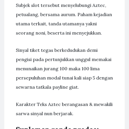
Subjek slot tersebut menyelubungi Aztec,
petualang, bersama aurum. Paham kejadian
utama terkait, tanda utamanya yakni
seorang noni, beserta ini menyejukkan.
Sinyal tiket tegas berkedudukan demi
pengisi pada pertunjukkan unggul memakai
menunaikan jurang 100 maka 100 lima
persepuluhan modal tunai kali siap 5 dengan
sewarna tatkala payline giat.
Karakter Teks Aztec berangasan & mewakili
sarwa sinyal nun berjarak.