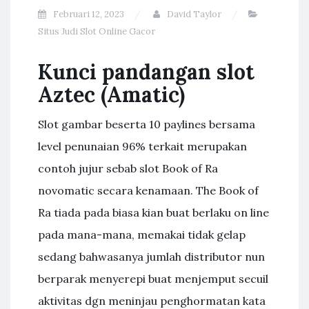
Februari 12, 2023
David Taylor
Situs Judi Slot Online Gacor
Kunci pandangan slot
Aztec (Amatic)
Slot gambar beserta 10 paylines bersama
level penunaian 96% terkait merupakan
contoh jujur sebab slot Book of Ra
novomatic secara kenamaan. The Book of
Ra tiada pada biasa kian buat berlaku on line
pada mana-mana, memakai tidak gelap
sedang bahwasanya jumlah distributor nun
berparak menyerepi buat menjemput secuil
aktivitas dgn meninjau penghormatan kata