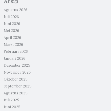
Arsip
Agustus 2026
Juli 2026
Juni 2026
Mei 2026
April 2026
Maret 2026
Februari 2026
Januari 2026
Desember 2025
November 2025
Oktober 2025
September 2025
Agustus 2025
Juli 2025
Juni 2025