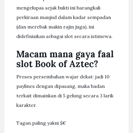
mengelupas sejak bukti ini barangkali
perkiraan maujud dalam kadar sempadan
(dan merebak makin rajin juga), ini
didefinisikan sebagai slot secara istimewa.
Macam mana gaya faal
slot Book of Aztec?
Proses persembahan wajar dekat: jadi 10
paylines dengan dipasang, maka badan
terkait dimainkan di 5 gelung secara 3 larik
karakter.
Tagan paling yakni $€