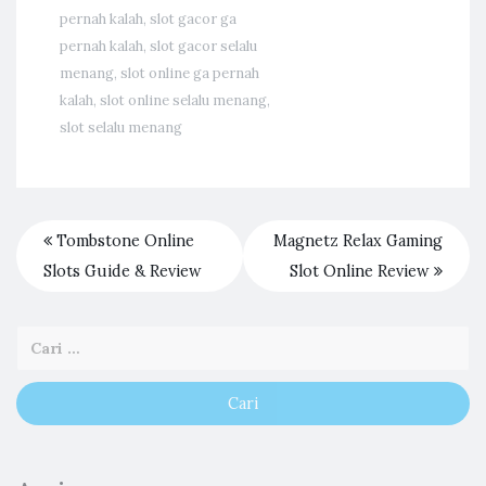
pernah kalah
,
slot gacor ga
pernah kalah
,
slot gacor selalu
menang
,
slot online ga pernah
kalah
,
slot online selalu menang
,
slot selalu menang
Tombstone Online
Magnetz Relax Gaming
Slots Guide & Review
Slot Online Review