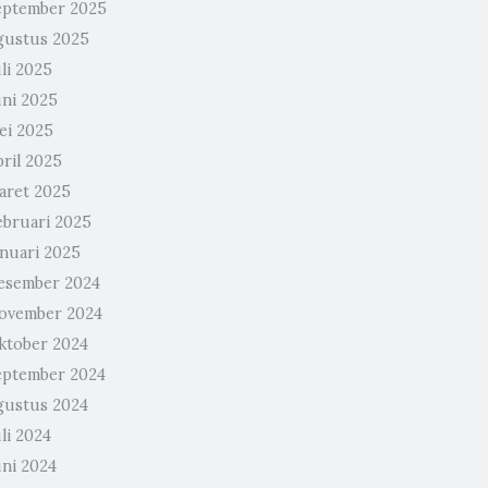
eptember 2025
gustus 2025
li 2025
uni 2025
ei 2025
pril 2025
aret 2025
ebruari 2025
anuari 2025
esember 2024
ovember 2024
ktober 2024
eptember 2024
gustus 2024
li 2024
uni 2024