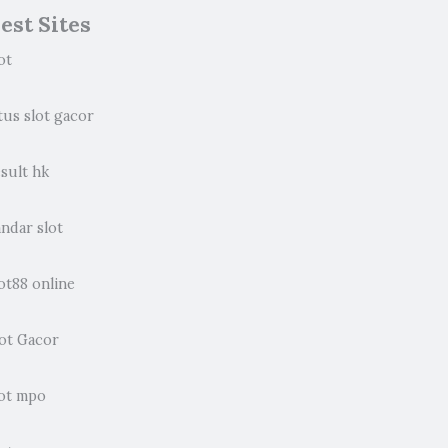
est Sites
ot
tus slot gacor
sult hk
ndar slot
ot88 online
lot Gacor
lot mpo