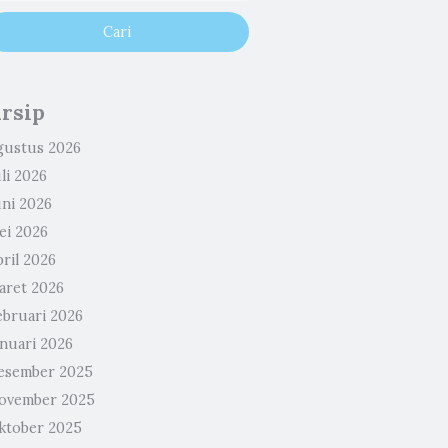
rsip
gustus 2026
li 2026
uni 2026
ei 2026
ril 2026
aret 2026
ebruari 2026
anuari 2026
esember 2025
ovember 2025
ktober 2025