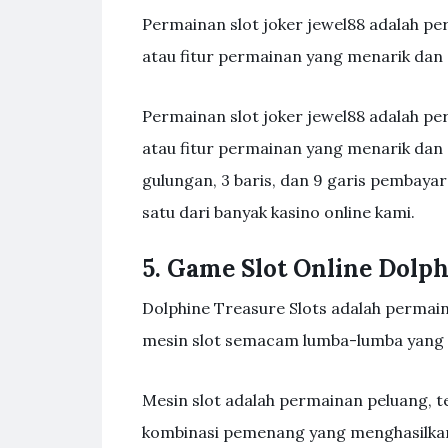
Permainan slot joker jewel88 adalah pe
atau fitur permainan yang menarik dan
Permainan slot joker jewel88 adalah pe
atau fitur permainan yang menarik dan 
gulungan, 3 baris, dan 9 garis pembaya
satu dari banyak kasino online kami.
5. Game Slot Online Dolp
Dolphine Treasure Slots adalah permai
mesin slot semacam lumba-lumba yang t
Mesin slot adalah permainan peluang, 
kombinasi pemenang yang menghasilkan