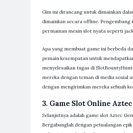
Gim ini dirancang untuk dimainkan dalam
dimainkan secara offline. Pengembang t
permainan mesin slot nyata seperti jac
Apa yang membuat game ini berbeda da
pemain kesempatan untuk mendapatkan
menyelesaikan tugas di SlotBountyHun
mereka dengan teman di media sosial
dengan mengirimkan mereka sebuah ko
3. Game Slot Online Azte
Selanjutnya adalah game slot Aztec G
Bergabunglah dengan petualangan epik 