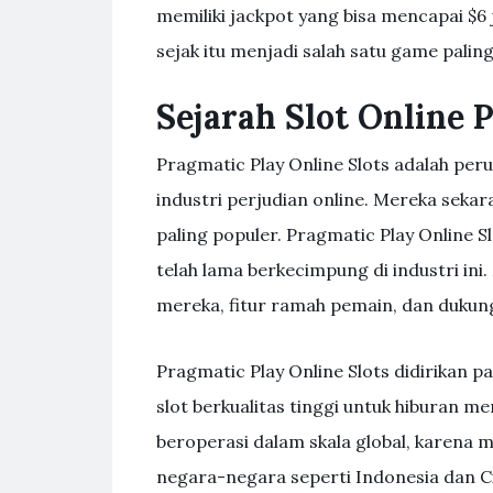
memiliki jackpot yang bisa mencapai $6 
sejak itu menjadi salah satu game paling
Sejarah Slot Online 
Pragmatic Play Online Slots adalah per
industri perjudian online. Mereka sekar
paling populer. Pragmatic Play Online S
telah lama berkecimpung di industri ini
mereka, fitur ramah pemain, dan dukun
Pragmatic Play Online Slots didirikan p
slot berkualitas tinggi untuk hiburan 
beroperasi dalam skala global, karena 
negara-negara seperti Indonesia dan C