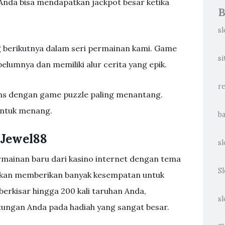
Anda bisa mendapatkan jackpot besar ketika
B
sl
 berikutnya dalam seri permainan kami. Game
si
belumnya dan memiliki alur cerita yang epik.
re
ems dengan game puzzle paling menantang.
untuk menang.
ba
 Jewel88
sl
rmainan baru dari kasino internet dengan tema
S
 akan memberikan banyak kesempatan untuk
erkisar hingga 200 kali taruhan Anda,
s
ngan Anda pada hadiah yang sangat besar.