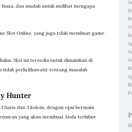
J
uar biasa, dan mudah untuk melihat mengapa
D
N
O
Game Slot Online, yang juga telah membuat game
S
A
Ju
alus. Slot ini tersedia untuk dimainkan di
J
M
a tidak perlu khawatir tentang masalah
Ap
M
F
ty Hunter
, 3 baris dan 3 kolom, dengan opsi bermain
P
 menawan yang akan membuat Anda terhibur
S