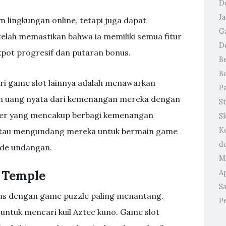
D
J
 lingkungan online, tetapi juga dapat
G
elah memastikan bahwa ia memiliki semua fitur
D
kpot progresif dan putaran bonus.
B
B
ri game slot lainnya adalah menawarkan
P
 uang nyata dari kemenangan mereka dengan
St
ter yang mencakup berbagi kemenangan
S
K
 atau mengundang mereka untuk bermain game
d
de undangan.
M
A
c Temple
Sa
ems dengan game puzzle paling menantang.
P
untuk mencari kuil Aztec kuno. Game slot