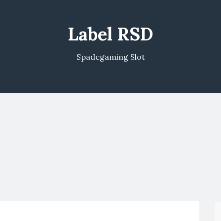
Label RSD
Spadegaming Slot