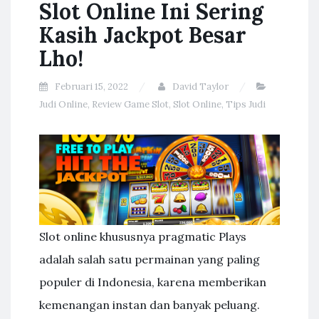
Slot Online Ini Sering
Kasih Jackpot Besar
Lho!
Februari 15, 2022
David Taylor
Judi Online
,
Review Game Slot
,
Slot Online
,
Tips Judi
Slot online khususnya pragmatic Plays
adalah salah satu permainan yang paling
populer di Indonesia, karena memberikan
kemenangan instan dan banyak peluang.