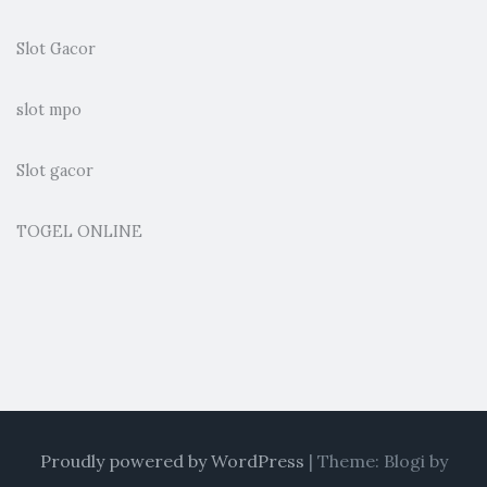
Slot Gacor
slot mpo
Slot gacor
TOGEL ONLINE
Proudly powered by WordPress
|
Theme: Blogi by