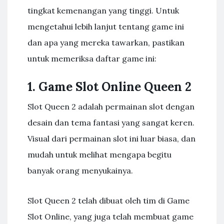
tingkat kemenangan yang tinggi. Untuk
mengetahui lebih lanjut tentang game ini
dan apa yang mereka tawarkan, pastikan
untuk memeriksa daftar game ini:
1. Game Slot Online Queen 2
Slot Queen 2 adalah permainan slot dengan
desain dan tema fantasi yang sangat keren.
Visual dari permainan slot ini luar biasa, dan
mudah untuk melihat mengapa begitu
banyak orang menyukainya.
Slot Queen 2 telah dibuat oleh tim di Game
Slot Online, yang juga telah membuat game