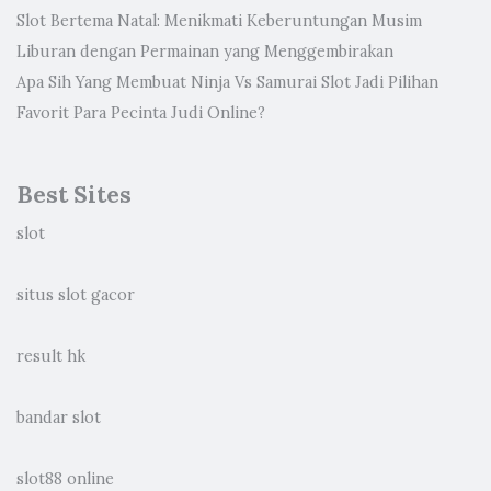
Slot Bertema Natal: Menikmati Keberuntungan Musim
Liburan dengan Permainan yang Menggembirakan
Apa Sih Yang Membuat Ninja Vs Samurai Slot Jadi Pilihan
Favorit Para Pecinta Judi Online?
Best Sites
slot
situs slot gacor
result hk
bandar slot
slot88 online