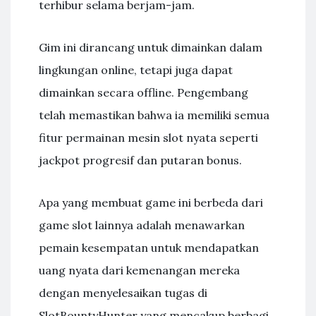
terhibur selama berjam-jam.
Gim ini dirancang untuk dimainkan dalam
lingkungan online, tetapi juga dapat
dimainkan secara offline. Pengembang
telah memastikan bahwa ia memiliki semua
fitur permainan mesin slot nyata seperti
jackpot progresif dan putaran bonus.
Apa yang membuat game ini berbeda dari
game slot lainnya adalah menawarkan
pemain kesempatan untuk mendapatkan
uang nyata dari kemenangan mereka
dengan menyelesaikan tugas di
SlotBountyHunter yang mencakup berbagi