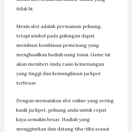
tidak bi.
Mesin slot adalah permainan peluang,
tetapi simbol pada gulungan dapat
membuat kombinasi pemenang yang
menghasilkan hadiah uang tunai. Game ini
akan memberi Anda rasio kemenangan
yang tinggi dan kemungkinan jackpot
terbesar.
Dengan memainkan slot online yang sering
kasih jackpot, peluang anda untuk cepat
kaya semakin besar. Hadiah yang
menggiurkan dan datang tiba-tiba sesuai