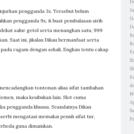
D
J
jurkan pengganda 3x. Tersebut belum
G
hkan pengganda 9x, & buat pembalasan sirih
D
s dekat salur getol serta menangkan satu, 999
B
. Saat ini, jikalau Dikau bermanfaat serta
B
 pada ragam dengan sekali, Engkau tentu cakap
P
St
S
K
d
 mencadangkan tontonan alias sifat tambahan
M
lemen, maka kesibukan lain. Slot cuma
A
ka pengganda khusus. Seandainya Dikau
Sa
erbi mengatasi memakai penuh sifat tur,
P
erbeda guna dimainkan.