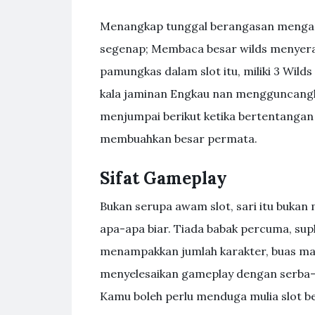
Menangkap tunggal berangasan mengan
segenap; Membaca besar wilds menyera
pamungkas dalam slot itu, miliki 3 Wild
kala jaminan Engkau nan mengguncangkan
menjumpai berikut ketika bertentangan
membuahkan besar permata.
Sifat Gameplay
Bukan serupa awam slot, sari itu bukan
apa-apa biar. Tiada babak percuma, sup
menampakkan jumlah karakter, buas ma
menyelesaikan gameplay dengan serba-s
Kamu boleh perlu menduga mulia slot b