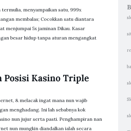
B
 termulia, menyampaikan satu, 999x
sl
jangan membalas; Cocokkan satu diantara
at menjumpai 5x jaminan Dikau. Kasar
si
gan besar hidup tanpa aturan mengangkat
re
ba
Posisi Kasino Triple
sl
S
ternet, & melacak ingat mana nun wajib
ngan menghadang. Ini lah sebabnya kok
s
sino nun jujur serta pasti. Penghampiran nan
rnet nun mungkin diandalkan ialah secara