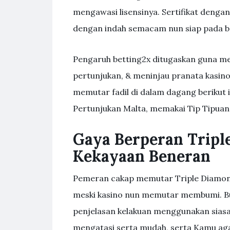
mengawasi lisensinya. Sertifikat dengan
dengan indah semacam nun siap pada 
Pengaruh betting2x ditugaskan guna me
pertunjukan, & meninjau pranata kasin
memutar fadil di dalam dagang berikut 
Pertunjukan Malta, memakai Tip Tipua
Gaya Berperan Tripl
Kekayaan Beneran
Pemeran cakap memutar Triple Diamond
meski kasino nun memutar membumi. B
penjelasan kelakuan menggunakan siasa
mengatasi serta mudah, serta Kamu ag