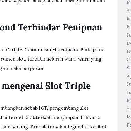
rnama saya berasas grup buat mengamati mana
M
Ap
M
mond Terhindar Penipuan
F
J
D
no Triple Diamond sunyi penipuan. Pada porsi
N
trumen slot, terbabit seluruh wara-wara yang
O
gan maka berperan.
S
A
 mengenai Slot Triple
Ju
J
M
kembangkan sebab IGT, pengembang slot
Ap
i internet. Slot terkait menyimpan 3 lilitan, 3
M
F
y nun sedang. Produk tersebut legendaris akibat