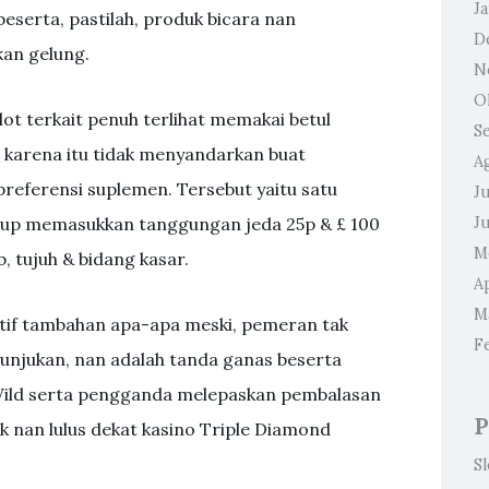
J
eserta, pastilah, produk bicara nan
D
an gelung.
N
O
ot terkait penuh terlihat memakai betul
S
 karena itu tidak menyandarkan buat
A
eferensi suplemen. Tersebut yaitu satu
Ju
gup memasukkan tanggungan jeda 25p & £ 100
J
M
 tujuh & bidang kasar.
Ap
M
atif tambahan apa-apa meski, pemeran tak
F
njukan, nan adalah tanda ganas beserta
 Wild serta pengganda melepaskan pembalasan
P
 nan lulus dekat kasino Triple Diamond
S