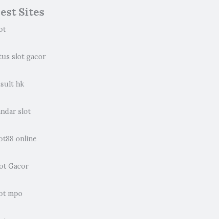
est Sites
ot
tus slot gacor
sult hk
ndar slot
ot88 online
lot Gacor
lot mpo