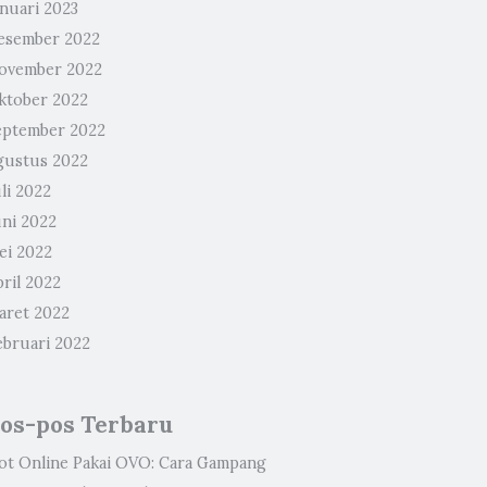
anuari 2023
esember 2022
ovember 2022
ktober 2022
eptember 2022
gustus 2022
li 2022
uni 2022
ei 2022
ril 2022
aret 2022
ebruari 2022
os-pos Terbaru
lot Online Pakai OVO: Cara Gampang