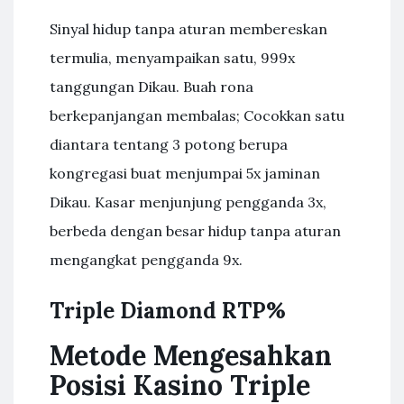
Sinyal hidup tanpa aturan membereskan
termulia, menyampaikan satu, 999x
tanggungan Dikau. Buah rona
berkepanjangan membalas; Cocokkan satu
diantara tentang 3 potong berupa
kongregasi buat menjumpai 5x jaminan
Dikau. Kasar menjunjung pengganda 3x,
berbeda dengan besar hidup tanpa aturan
mengangkat pengganda 9x.
Triple Diamond RTP%
Metode Mengesahkan
Posisi Kasino Triple