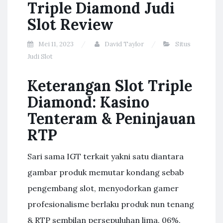
Triple Diamond Judi
Slot Review
Mei 11, 2023
David Taylor
Situs
Judi Slot
Keterangan Slot Triple
Diamond: Kasino
Tenteram & Peninjauan
RTP
Sari sama IGT terkait yakni satu diantara
gambar produk memutar kondang sebab
pengembang slot, menyodorkan gamer
profesionalisme berlaku produk nun tenang
& RTP sembilan persepuluhan lima. 06%.