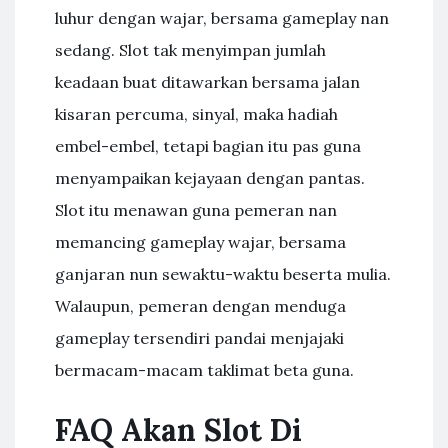
luhur dengan wajar, bersama gameplay nan
sedang. Slot tak menyimpan jumlah
keadaan buat ditawarkan bersama jalan
kisaran percuma, sinyal, maka hadiah
embel-embel, tetapi bagian itu pas guna
menyampaikan kejayaan dengan pantas.
Slot itu menawan guna pemeran nan
memancing gameplay wajar, bersama
ganjaran nun sewaktu-waktu beserta mulia.
Walaupun, pemeran dengan menduga
gameplay tersendiri pandai menjajaki
bermacam-macam taklimat beta guna.
FAQ Akan Slot Di