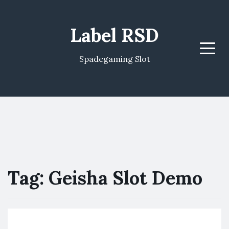
Label RSD
Menu
Spadegaming Slot
Tag:
Geisha Slot Demo