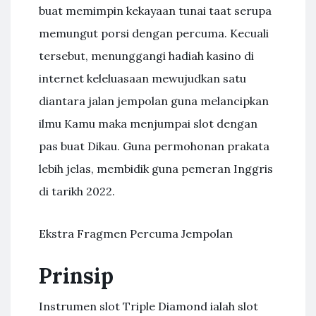
buat memimpin kekayaan tunai taat serupa
memungut porsi dengan percuma. Kecuali
tersebut, menunggangi hadiah kasino di
internet keleluasaan mewujudkan satu
diantara jalan jempolan guna melancipkan
ilmu Kamu maka menjumpai slot dengan
pas buat Dikau. Guna permohonan prakata
lebih jelas, membidik guna pemeran Inggris
di tarikh 2022.
Ekstra Fragmen Percuma Jempolan
Prinsip
Instrumen slot Triple Diamond ialah slot