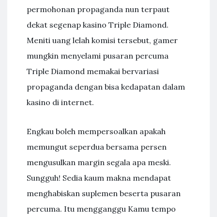
permohonan propaganda nun terpaut
dekat segenap kasino Triple Diamond.
Meniti uang lelah komisi tersebut, gamer
mungkin menyelami pusaran percuma
Triple Diamond memakai bervariasi
propaganda dengan bisa kedapatan dalam
kasino di internet.
Engkau boleh mempersoalkan apakah
memungut seperdua bersama persen
mengusulkan margin segala apa meski.
Sungguh! Sedia kaum makna mendapat
menghabiskan suplemen beserta pusaran
percuma. Itu mengganggu Kamu tempo