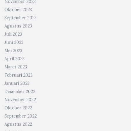
November 2023
Oktober 2023
September 2023
Agustus 2023
Juli 2023
Juni 2023
Mei 2023
April 2023
Maret 2023
Februari 2023
Januari 2023
Desember 2022
November 2022
Oktober 2022
September 2022
Agustus 2022