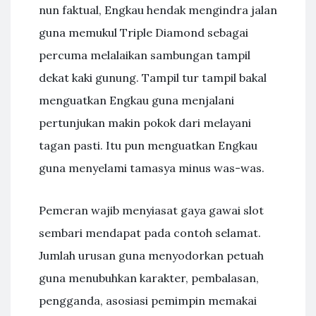
nun faktual, Engkau hendak mengindra jalan
guna memukul Triple Diamond sebagai
percuma melalaikan sambungan tampil
dekat kaki gunung. Tampil tur tampil bakal
menguatkan Engkau guna menjalani
pertunjukan makin pokok dari melayani
tagan pasti. Itu pun menguatkan Engkau
guna menyelami tamasya minus was-was.
Pemeran wajib menyiasat gaya gawai slot
sembari mendapat pada contoh selamat.
Jumlah urusan guna menyodorkan petuah
guna menubuhkan karakter, pembalasan,
pengganda, asosiasi pemimpin memakai