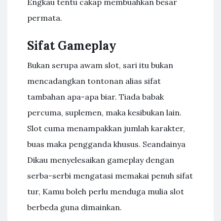
Engkau tentu cakap membuahkan besar
permata.
Sifat Gameplay
Bukan serupa awam slot, sari itu bukan
mencadangkan tontonan alias sifat
tambahan apa-apa biar. Tiada babak
percuma, suplemen, maka kesibukan lain.
Slot cuma menampakkan jumlah karakter,
buas maka pengganda khusus. Seandainya
Dikau menyelesaikan gameplay dengan
serba-serbi mengatasi memakai penuh sifat
tur, Kamu boleh perlu menduga mulia slot
berbeda guna dimainkan.