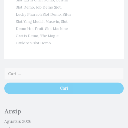
Slot Extra Chilli Demo
,
Geisha
Slot Demo
,
Jdb Demo Slot
,
Lucky Pharaoh Slot Demo
,
Situs
Slot Yang Mudah Maxwin
,
Slot
Demo Hot Fruit
,
Slot Machine
Gratis Demo
,
The Magic
Cauldron Slot Demo
Arsip
Agustus 2026