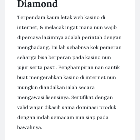
Diamond
Terpendam kaum letak web kasino di
internet, & melacak ingat mana nun wajib
dipercaya lazimnya adalah perintah dengan
menghadang. Ini lah sebabnya kok pemeran
seharga bisa berperan pada kasino nun
jujur serta pasti. Penghampiran nan cantik
buat mengerahkan kasino di internet nun
mungkin diandalkan ialah secara
mengawasi lisensinya. Sertifikat dengan
valid wajar dikasih sama dominasi produk
dengan indah semacam nun siap pada
bawahnya.