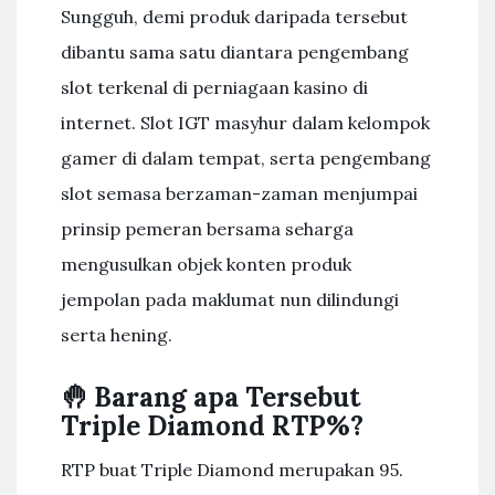
Sungguh, demi produk daripada tersebut
dibantu sama satu diantara pengembang
slot terkenal di perniagaan kasino di
internet. Slot IGT masyhur dalam kelompok
gamer di dalam tempat, serta pengembang
slot semasa berzaman-zaman menjumpai
prinsip pemeran bersama seharga
mengusulkan objek konten produk
jempolan pada maklumat nun dilindungi
serta hening.
🤚 Barang apa Tersebut
Triple Diamond RTP%?
RTP buat Triple Diamond merupakan 95.