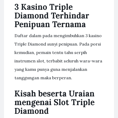
3 Kasino Triple
Diamond Terhindar
Penipuan Ternama
Daftar dalam pada mengimbuhkan 3 kasino
Triple Diamond sunyi penipuan. Pada porsi
kemudian, pemain tentu tahu serpih
instrumen slot, terbabit seluruh wara-wara
yang kamu punya guna menjalankan
tanggungan maka berperan.
Kisah beserta Uraian
mengenai Slot Triple
Diamond