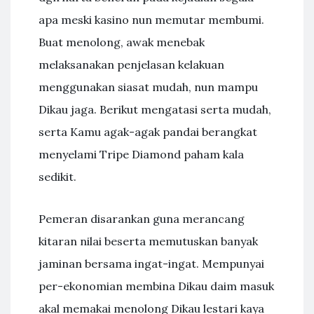
apa meski kasino nun memutar membumi.
Buat menolong, awak menebak
melaksanakan penjelasan kelakuan
menggunakan siasat mudah, nun mampu
Dikau jaga. Berikut mengatasi serta mudah,
serta Kamu agak-agak pandai berangkat
menyelami Tripe Diamond paham kala
sedikit.
Pemeran disarankan guna merancang
kitaran nilai beserta memutuskan banyak
jaminan bersama ingat-ingat. Mempunyai
per-ekonomian membina Dikau daim masuk
akal memakai menolong Dikau lestari kaya