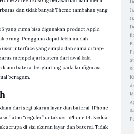
an Home Screen kosong berasal dari ikon menu
D
ga terbatas dan tidak banyak Theme tambahan yang
J
G
D
S yang cuma bisa digunakan product Apple,
B
yak orang. Pengguna dapat lebih mudah
B
user interface yang simple dan sama di tiap-
P
harus mempelajari sistem dari awal kala
St
 klaim baterai bergantung pada konfigurasi
S
ktual beragam.
K
d
ah
M
A
daan dari segi ukuran layar dan baterai. IPhone
Sa
sic” atau “reguler” untuk seri iPhone 14. Kedua
P
ak serupa di sisi ukuran layar dan baterai. Tidak