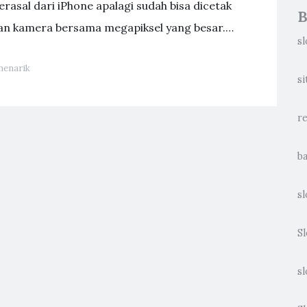
 berasal dari iPhone apalagi sudah bisa dicetak
B
kan kamera bersama megapiksel yang besar.…
sl
menarik
si
re
ba
sl
S
s