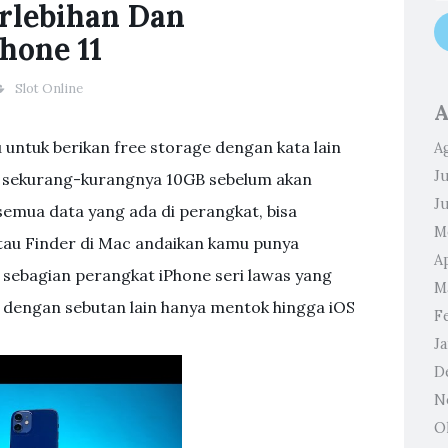
erlebihan Dan
hone 11
Slot Online
A
tuk berikan free storage dengan kata lain
A
Ju
 sekurang-kurangnya 10GB sebelum akan
J
emua data yang ada di perangkat, bisa
M
tau Finder di Mac andaikan kamu punya
Ap
 sebagian perangkat iPhone seri lawas yang
M
 dengan sebutan lain hanya mentok hingga iOS
F
J
D
N
O