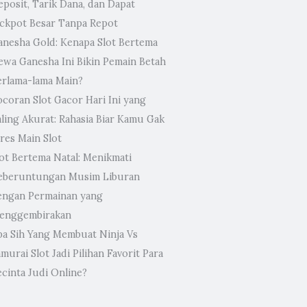
eposit, Tarik Dana, dan Dapat
ackpot Besar Tanpa Repot
anesha Gold: Kenapa Slot Bertema
ewa Ganesha Ini Bikin Pemain Betah
erlama-lama Main?
ocoran Slot Gacor Hari Ini yang
aling Akurat: Rahasia Biar Kamu Gak
res Main Slot
lot Bertema Natal: Menikmati
eberuntungan Musim Liburan
engan Permainan yang
enggembirakan
pa Sih Yang Membuat Ninja Vs
murai Slot Jadi Pilihan Favorit Para
ecinta Judi Online?