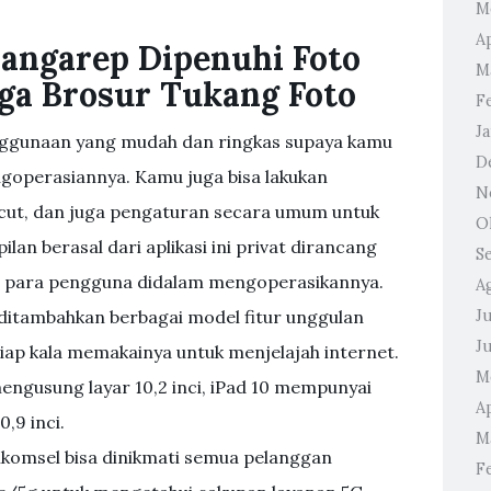
M
Ap
angarep Dipenuhi Foto
M
ga Brosur Tukang Foto
F
J
enggunaan yang mudah dan ringkas supaya kamu
D
operasiannya. Kamu juga bisa lakukan
N
tcut, dan juga pengaturan secara umum untuk
O
n berasal dari aplikasi ini privat dirancang
S
 para pengguna didalam mengoperasikannya.
A
lah ditambahkan berbagai model fitur unggulan
Ju
J
iap kala memakainya untuk menjelajah internet.
M
ngusung layar 10,2 inci, iPad 10 mempunyai
Ap
0,9 inci.
M
komsel bisa dinikmati semua pelanggan
F