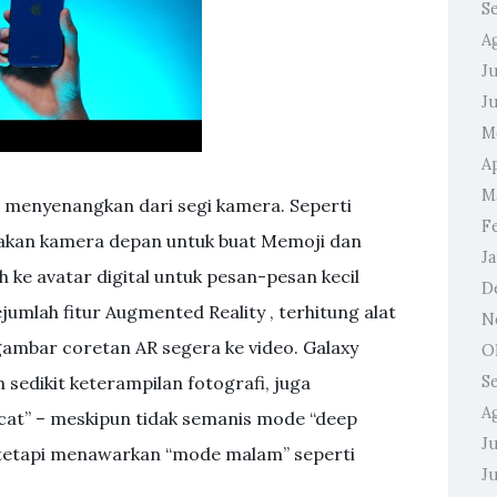
S
A
Ju
J
M
A
M
 menyenangkan dari segi kamera. Seperti
F
nakan kamera depan untuk buat Memoji dan
J
ke avatar digital untuk pesan-pesan kecil
D
umlah fitur Augmented Reality , terhitung alat
N
ambar coretan AR segera ke video. Galaxy
O
 sedikit keterampilan fotografi, juga
S
A
cat” – meskipun tidak semanis mode “deep
Ju
 tetapi menawarkan “mode malam” seperti
J