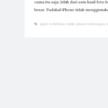
cuma itu saja, lebih dari satu hasil foto
besar. Padahal iPhone tidak mengguna
apple
,
berlebihan
,
inilah
,
iphone
,
kekurangan
,