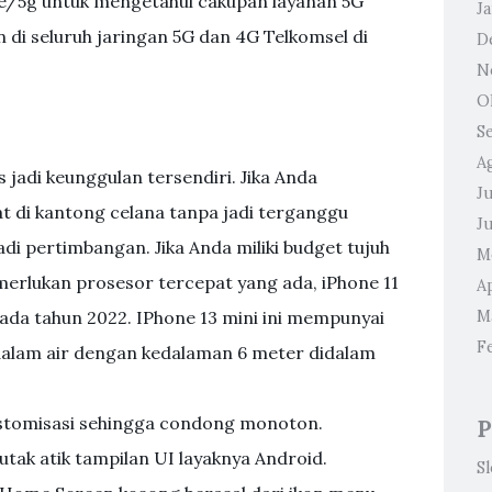
me/5g untuk mengetahui cakupan layanan 5G
J
 di seluruh jaringan 5G dan 4G Telkomsel di
D
N
O
S
A
s jadi keunggulan tersendiri. Jika Anda
Ju
t di kantong celana tanpa jadi terganggu
J
di pertimbangan. Jika Anda miliki budget tujuh
M
merlukan prosesor tercepat yang ada, iPhone 11
Ap
pada tahun 2022. IPhone 13 mini ini mempunyai
M
F
didalam air dengan kedalaman 6 meter didalam
ustomisasi sehingga condong monoton.
P
tak atik tampilan UI layaknya Android.
S