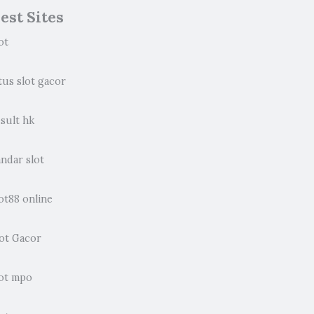
est Sites
ot
tus slot gacor
sult hk
ndar slot
ot88 online
lot Gacor
lot mpo