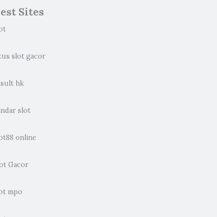
est Sites
ot
tus slot gacor
sult hk
ndar slot
ot88 online
lot Gacor
lot mpo