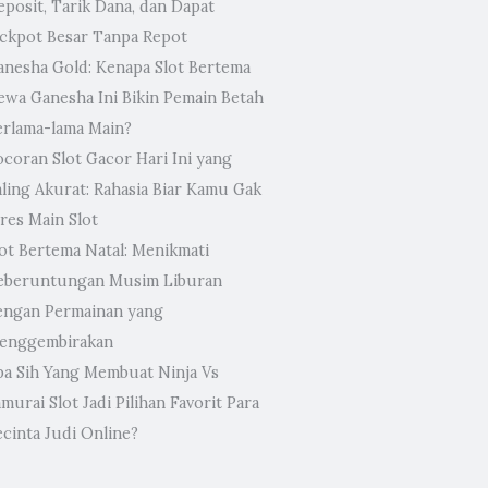
eposit, Tarik Dana, dan Dapat
ackpot Besar Tanpa Repot
anesha Gold: Kenapa Slot Bertema
ewa Ganesha Ini Bikin Pemain Betah
erlama-lama Main?
ocoran Slot Gacor Hari Ini yang
aling Akurat: Rahasia Biar Kamu Gak
res Main Slot
lot Bertema Natal: Menikmati
eberuntungan Musim Liburan
engan Permainan yang
enggembirakan
pa Sih Yang Membuat Ninja Vs
murai Slot Jadi Pilihan Favorit Para
ecinta Judi Online?