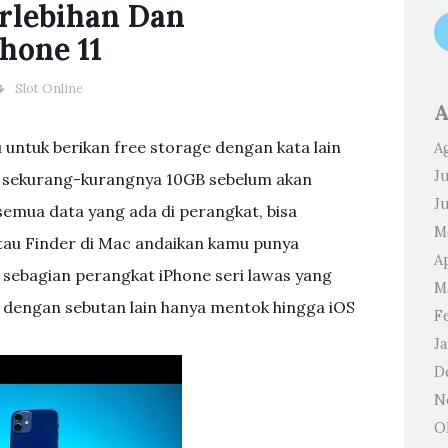
erlebihan Dan
hone 11
Slot Online
A
tuk berikan free storage dengan kata lain
A
Ju
 sekurang-kurangnya 10GB sebelum akan
J
emua data yang ada di perangkat, bisa
M
tau Finder di Mac andaikan kamu punya
Ap
 sebagian perangkat iPhone seri lawas yang
M
 dengan sebutan lain hanya mentok hingga iOS
F
J
D
N
O