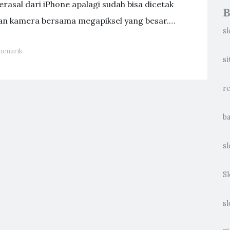
 berasal dari iPhone apalagi sudah bisa dicetak
B
kan kamera bersama megapiksel yang besar.…
sl
menarik
si
re
ba
sl
S
s