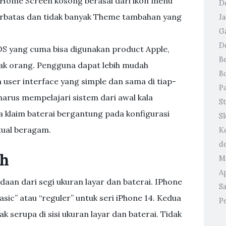
an Home Screen kosong berasal dari ikon menu
D
ga terbatas dan tidak banyak Theme tambahan yang
J
G
D
S yang cuma bisa digunakan product Apple,
B
yak orang. Pengguna dapat lebih mudah
B
user interface yang simple dan sama di tiap-
P
harus mempelajari sistem dari awal kala
St
 klaim baterai bergantung pada konfigurasi
S
ktual beragam.
K
d
ah
M
A
daan dari segi ukuran layar dan baterai. IPhone
Sa
sic” atau “reguler” untuk seri iPhone 14. Kedua
P
ak serupa di sisi ukuran layar dan baterai. Tidak