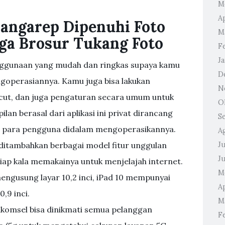
M
Ap
angarep Dipenuhi Foto
M
ga Brosur Tukang Foto
F
J
enggunaan yang mudah dan ringkas supaya kamu
D
operasiannya. Kamu juga bisa lakukan
N
tcut, dan juga pengaturan secara umum untuk
O
n berasal dari aplikasi ini privat dirancang
S
 para pengguna didalam mengoperasikannya.
A
lah ditambahkan berbagai model fitur unggulan
Ju
J
iap kala memakainya untuk menjelajah internet.
M
ngusung layar 10,2 inci, iPad 10 mempunyai
Ap
0,9 inci.
M
komsel bisa dinikmati semua pelanggan
F