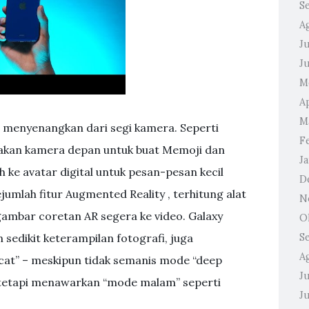
S
A
Ju
J
M
A
M
 menyenangkan dari segi kamera. Seperti
F
nakan kamera depan untuk buat Memoji dan
J
ke avatar digital untuk pesan-pesan kecil
D
umlah fitur Augmented Reality , terhitung alat
N
ambar coretan AR segera ke video. Galaxy
O
 sedikit keterampilan fotografi, juga
S
A
cat” – meskipun tidak semanis mode “deep
Ju
 tetapi menawarkan “mode malam” seperti
J