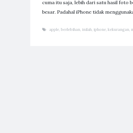
cuma itu saja, lebih dari satu hasil foto
besar. Padahal iPhone tidak mengguna
apple
,
berlebihan
,
inilah
,
iphone
,
kekurangan
,