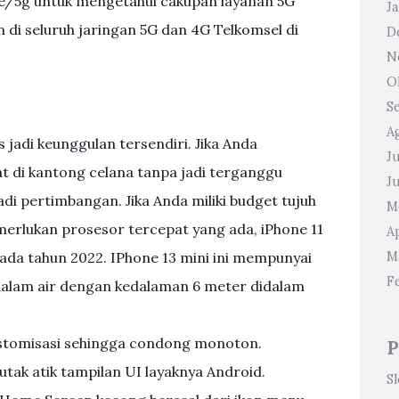
me/5g untuk mengetahui cakupan layanan 5G
J
 di seluruh jaringan 5G dan 4G Telkomsel di
D
N
O
S
A
s jadi keunggulan tersendiri. Jika Anda
Ju
t di kantong celana tanpa jadi terganggu
J
di pertimbangan. Jika Anda miliki budget tujuh
M
merlukan prosesor tercepat yang ada, iPhone 11
Ap
pada tahun 2022. IPhone 13 mini ini mempunyai
M
F
didalam air dengan kedalaman 6 meter didalam
ustomisasi sehingga condong monoton.
P
tak atik tampilan UI layaknya Android.
S