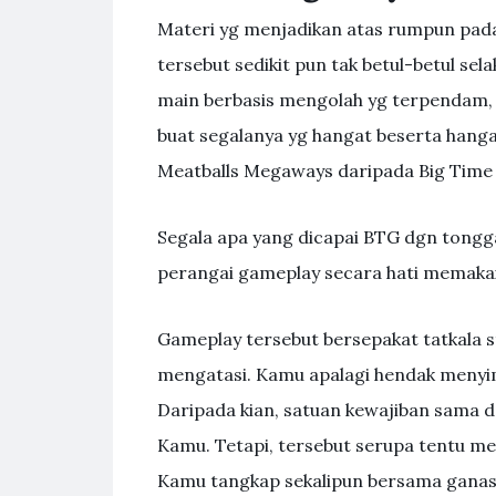
Materi yg menjadikan atas rumpun pada 
tersebut sedikit pun tak betul-betul se
main berbasis mengolah yg terpendam,
buat segalanya yg hangat beserta hanga
Meatballs Megaways daripada Big Time
Segala apa yang dicapai BTG dgn tongga
perangai gameplay secara hati memakai
Gameplay tersebut bersepakat tatkala 
mengatasi. Kamu apalagi hendak menyim
Daripada kian, satuan kewajiban sama 
Kamu. Tetapi, tersebut serupa tentu me
Kamu tangkap sekalipun bersama gana