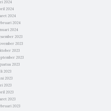
ei 2024
ril 2024
aret 2024
ebruari 2024
anuari 2024
esember 2023
ovember 2023
ktober 2023
eptember 2023
gustus 2023
li 2023
uni 2023
ei 2023
ril 2023
aret 2023
ebruari 2023