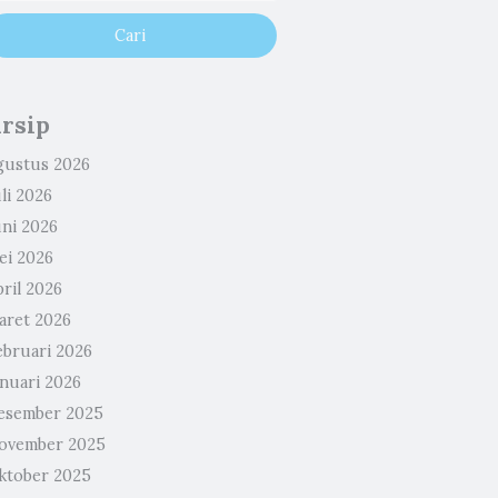
rsip
gustus 2026
li 2026
uni 2026
ei 2026
ril 2026
aret 2026
ebruari 2026
anuari 2026
esember 2025
ovember 2025
ktober 2025