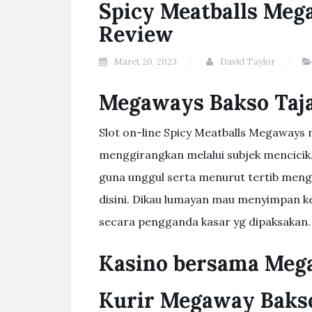
Spicy Meatballs Meg
Review
Maret 20, 2023
David Taylor
Megaways Bakso Taj
Slot on-line Spicy Meatballs Megaways
menggirangkan melalui subjek mencicik.
guna unggul serta menurut tertib mengi
disini. Dikau lumayan mau menyimpan 
secara pengganda kasar yg dipaksakan.
Kasino bersama Meg
Kurir Megaway Baks