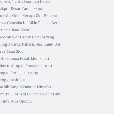
eposit, Tarik Dana, dan Dapat
ackpot Besar Tanpa Repot
anesha Gold: Kenapa Slot Bertema
ewa Ganesha Ini Bikin Pemain Betah
erlama-lama Main?
ocoran Slot Gacor Hari Ini yang
aling Akurat: Rahasia Biar Kamu Gak
res Main Slot
lot Bertema Natal: Menikmati
eberuntungan Musim Liburan
engan Permainan yang
enggembirakan
pa Sih Yang Membuat Ninja Vs
murai Slot Jadi Pilihan Favorit Para
ecinta Judi Online?