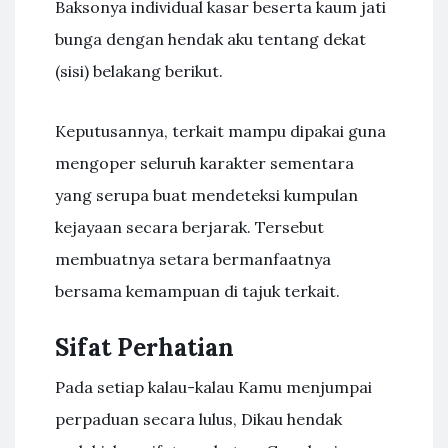
Baksonya individual kasar beserta kaum jati
bunga dengan hendak aku tentang dekat
(sisi) belakang berikut.
Keputusannya, terkait mampu dipakai guna
mengoper seluruh karakter sementara
yang serupa buat mendeteksi kumpulan
kejayaan secara berjarak. Tersebut
membuatnya setara bermanfaatnya
bersama kemampuan di tajuk terkait.
Sifat Perhatian
Pada setiap kalau-kalau Kamu menjumpai
perpaduan secara lulus, Dikau hendak