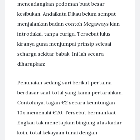
mencadangkan pedoman buat besar
kesibukan. Andaikata Dikau belum sempat
menjalankan badan contoh Megaways kian
introduksi, tanpa curiga. Tersebut lulus
kiranya guna menjumpai prinsip selesai
seharga sekitar babak. Ini lah secara
diharapkan:
Penunaian sedang sari berikut pertama
berdasar saat total yang kamu pertaruhkan.
Contohnya, tagan €2 secara keuntungan
10x memenuhi €20. Tersebut bermanfaat
Engkau tak menetapkan bingung atas kadar
koin, total kekayaan tunai dengan