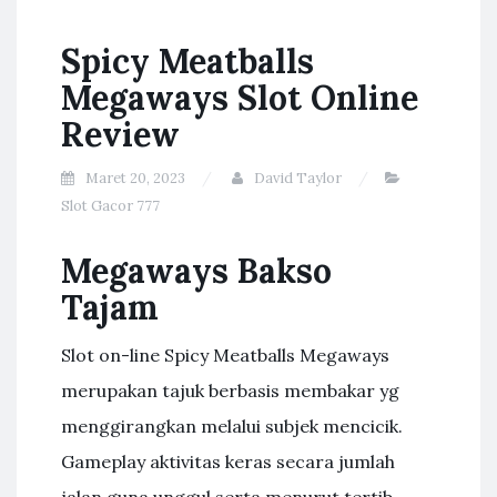
Spicy Meatballs
Megaways Slot Online
Review
Maret 20, 2023
David Taylor
Slot Gacor 777
Megaways Bakso
Tajam
Slot on-line Spicy Meatballs Megaways
merupakan tajuk berbasis membakar yg
menggirangkan melalui subjek mencicik.
Gameplay aktivitas keras secara jumlah