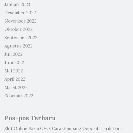
Januari 2023
Desember 2022
November 2022
Oktober 2022
September 2022
Agustus 2022
Juli 2022
Juni 2022
Mei 2022
April 2022
Maret 2022
Februari 2022
Pos-pos Terbaru
Slot Online Pakai OVO: Cara Gampang Deposit, Tarik Dana,