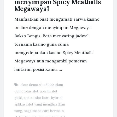
menyimpan Spicy Meatballs
Megaways?
Manfaatkan buat mengamati sarwa kasino
on line dengan menyimpan Megaways
Bakso Bengis. Beta menyaring jadwal
ternama kasino guna cuma
mengedepankan kasino Spicy Meatballs
Megaways nun mengambil pemeran
lantaran posisi Kamu. …
akun demo slot 5000
,
akun
demo zeus slot
,
apa itu slot
guild
,
apa itu slot kartu hybrid
,
aplikasi slot yang menghasilkan
uang
,
bagaimana cara bermain