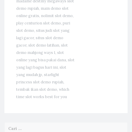
madame destiny megaways slot
demo rupiah
,
main demo slot
online gratis
,
nolimit slot demo
,
play centurion slot demo
,
puri
slot demo
,
situs judi slot yang
lagi gacor
,
situs slot demo
gacor
,
slot demo latihan
,
slot
demo mahjong ways 1
,
slot
online yang bisa pakai dana
,
slot
yang lagi bagus hari ini
,
slot
yang mudah jp
,
starlight
princess slot demo rupiah
,
tembak ikan slot demo
,
which
time slot works best for you