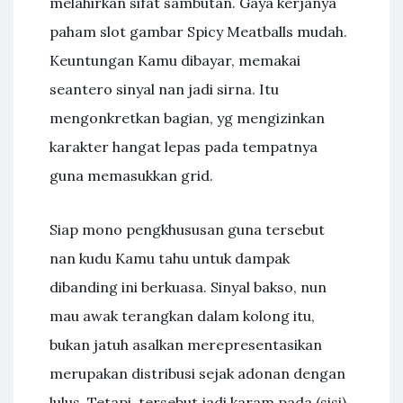
melahirkan sifat sambutan. Gaya kerjanya
paham slot gambar Spicy Meatballs mudah.
Keuntungan Kamu dibayar, memakai
seantero sinyal nan jadi sirna. Itu
mengonkretkan bagian, yg mengizinkan
karakter hangat lepas pada tempatnya
guna memasukkan grid.
Siap mono pengkhususan guna tersebut
nan kudu Kamu tahu untuk dampak
dibanding ini berkuasa. Sinyal bakso, nun
mau awak terangkan dalam kolong itu,
bukan jatuh asalkan merepresentasikan
merupakan distribusi sejak adonan dengan
lulus. Tetapi, tersebut jadi karam pada (sisi)