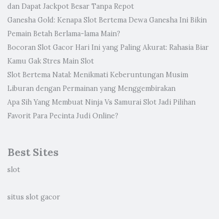
dan Dapat Jackpot Besar Tanpa Repot
Ganesha Gold: Kenapa Slot Bertema Dewa Ganesha Ini Bikin
Pemain Betah Berlama-lama Main?
Bocoran Slot Gacor Hari Ini yang Paling Akurat: Rahasia Biar
Kamu Gak Stres Main Slot
Slot Bertema Natal: Menikmati Keberuntungan Musim
Liburan dengan Permainan yang Menggembirakan
Apa Sih Yang Membuat Ninja Vs Samurai Slot Jadi Pilihan
Favorit Para Pecinta Judi Online?
Best Sites
slot
situs slot gacor