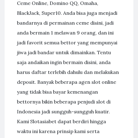
Ceme Online, Domino QQ, Omaha,
BlackJack, Super10. Anda bisa juga menjadi
bandarnya di permainan ceme disini, jadi
anda bermain 1 melawan 9 orang, dan ini
jadi favorit semua bettor yang mempunyai
jiwa jadi bandar untuk dimainkan. Tentu
saja andaikan ingin bermain disini, anda
harus daftar terlebih dahulu dan melakukan
deposit. Banyak beberapa agen slot online
yang tidak bisa bayar kemenangan
bettornya bikin beberapa penjudi slot di
Indonesia jadi sungguh-sungguh kuatir.
Kami Slotasiabet dapat berdiri hingga
waktu ini karena prinsip kami serta