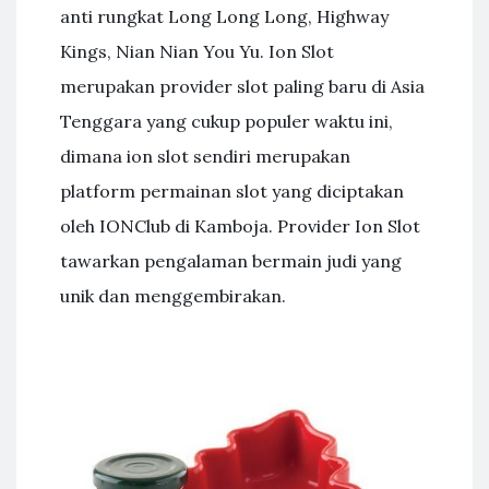
anti rungkat Long Long Long, Highway
Kings, Nian Nian You Yu. Ion Slot
merupakan provider slot paling baru di Asia
Tenggara yang cukup populer waktu ini,
dimana ion slot sendiri merupakan
platform permainan slot yang diciptakan
oleh IONClub di Kamboja. Provider Ion Slot
tawarkan pengalaman bermain judi yang
unik dan menggembirakan.