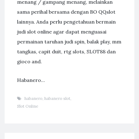
menang / gampang menang, melainkan
sama perihal bersama dengan BO QQslot
lainnya. Anda perlu pengetahuan bermain
judi slot online agar dapat menguasai
permainan taruhan judi spin, balak play, mm
tangkas, capit duit, rtg slots, SLOT88 dan
gioco and.
Habanero
…
habanero
,
habanero slot
,
Slot Online