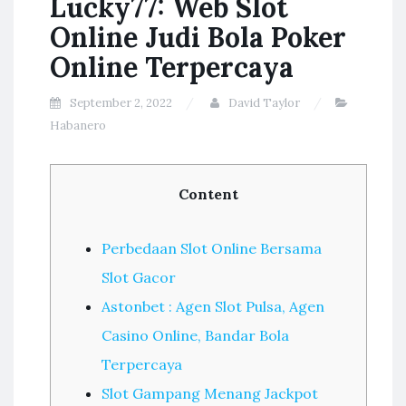
Lucky77: Web Slot
Online Judi Bola Poker
Online Terpercaya
September 2, 2022
David Taylor
Habanero
Content
Perbedaan Slot Online Bersama
Slot Gacor
Astonbet : Agen Slot Pulsa, Agen
Casino Online, Bandar Bola
Terpercaya
Slot Gampang Menang Jackpot