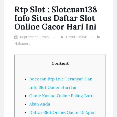
Rtp Slot : Slotcuan138
Info Situs Daftar Slot
Online Gacor Hari Ini
September 2, 2022
David Taylor
Habanero
Content
Bocoran Rtp Live Teranyar Dan
Info Slot Gacor Hari Ini
Game Kasino Online Paling Baru
Akun Anda
Daftar Slot Online Gacor Di Agen