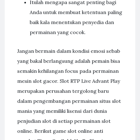
Itulah mengapa sangat penting bagi
Anda untuk membuat ketentuan paling
baik kala menentukan penyedia dan
permainan yang cocok.
Jangan bermain dalam kondisi emosi sebab
yang bakal berlangsung adalah pemain bisa
semakin kehilangan focus pada permainan
mesin slot gacor. Slot RTP Live Advant Play
merupakan perusahan tergolong baru
dalam pengembangan permainan situs slot
mania yang memiliki lisensi dari dunia
penjudian slot di setiap permainan slot
online. Berikut game slot online anti