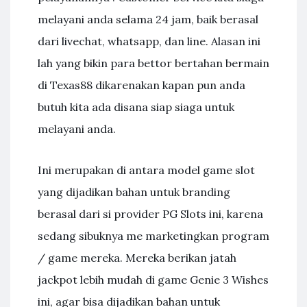
melayani anda selama 24 jam, baik berasal
dari livechat, whatsapp, dan line. Alasan ini
lah yang bikin para bettor bertahan bermain
di Texas88 dikarenakan kapan pun anda
butuh kita ada disana siap siaga untuk
melayani anda.
Ini merupakan di antara model game slot
yang dijadikan bahan untuk branding
berasal dari si provider PG Slots ini, karena
sedang sibuknya me marketingkan program
/ game mereka. Mereka berikan jatah
jackpot lebih mudah di game Genie 3 Wishes
ini, agar bisa dijadikan bahan untuk