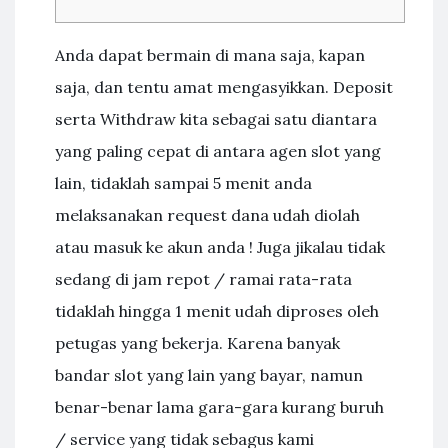
Anda dapat bermain di mana saja, kapan
saja, dan tentu amat mengasyikkan. Deposit
serta Withdraw kita sebagai satu diantara
yang paling cepat di antara agen slot yang
lain, tidaklah sampai 5 menit anda
melaksanakan request dana udah diolah
atau masuk ke akun anda ! Juga jikalau tidak
sedang di jam repot / ramai rata-rata
tidaklah hingga 1 menit udah diproses oleh
petugas yang bekerja. Karena banyak
bandar slot yang lain yang bayar, namun
benar-benar lama gara-gara kurang buruh
/ service yang tidak sebagus kami