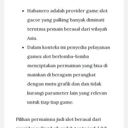
Habanero adalah provider game slot
gacor yang palking banyak diminati
terutma pemain berasal dari wilayah
Asia.
Dalam konteks ini penyedia pelayanan
games slot berlomba-lomba
menciptakan permainan yang bisa di
mainkan di beragam perangkat
dengan mutu grafik dan dan tidak
kurangi parameter lain yang relevan
untuk tiap tiap game.
Pilihan permainna judi slot berasal dari