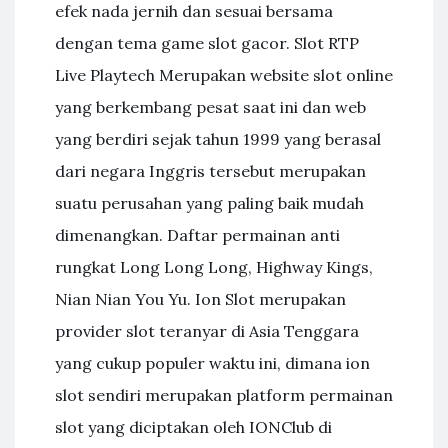
efek nada jernih dan sesuai bersama
dengan tema game slot gacor. Slot RTP
Live Playtech Merupakan website slot online
yang berkembang pesat saat ini dan web
yang berdiri sejak tahun 1999 yang berasal
dari negara Inggris tersebut merupakan
suatu perusahan yang paling baik mudah
dimenangkan. Daftar permainan anti
rungkat Long Long Long, Highway Kings,
Nian Nian You Yu. Ion Slot merupakan
provider slot teranyar di Asia Tenggara
yang cukup populer waktu ini, dimana ion
slot sendiri merupakan platform permainan
slot yang diciptakan oleh IONClub di