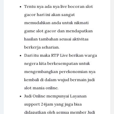
Tentu nya ada nya live bocoran slot
gacor hari ini akan sangat
memudahkan anda untuk nikmati
game slot gacor dan mendapatkan
hasilan tambahan seusai aktivitas
berkerja seharian.
Dari itu maka RTP Live berikan warga
negera kita berkesempatan untuk
mengembangkan perekonomian nya
kembali di dalam wujud bermain judi
slot mania online.
Judi Online mempunyai Layanan
support 24jam yang juga bisa
didapatkan oleh semua member Judi