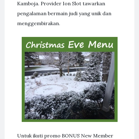
Kamboja. Provider Ion Slot tawarkan
pengalaman bermain judi yang unik dan
menggembirakan.
Untuk ikuti promo BONUS New Member