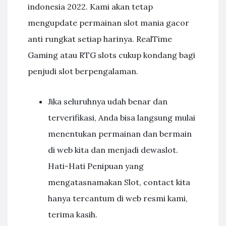
indonesia 2022. Kami akan tetap
mengupdate permainan slot mania gacor
anti rungkat setiap harinya. RealTime
Gaming atau RTG slots cukup kondang bagi
penjudi slot berpengalaman.
Jika seluruhnya udah benar dan
terverifikasi, Anda bisa langsung mulai
menentukan permainan dan bermain
di web kita dan menjadi dewaslot.
Hati-Hati Penipuan yang
mengatasnamakan Slot, contact kita
hanya tercantum di web resmi kami,
terima kasih.