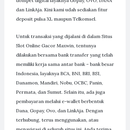
dompet digital layaknya Gopay, OVO, DANA
dan LinkAja. Kini kami udah sediakan fitur
deposit pulsa XL maupun Telkomsel.
Untuk transaksi yang dijalani di dalam Situs
Slot Online Gacor Maxwin, tentunya
dilakukan bersama bank transfer yang telah
memiliki kerja sama antar bank – bank besar
Indonesia, layaknya BCA, BNI, BRI, BSI,
Danamon, Mandiri, Nobu, OCBC, Panin,
Permata, dan Sumut. Selain itu, ada juga
pembayaran melalui e-wallet berbentuk
Dana, Gopay, Ovo, dan LinkAja. Dengan
terhubung, terus menggunakan, atau
menavigasi di seluruh situs ini, Anda terima