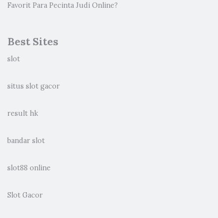
Favorit Para Pecinta Judi Online?
Best Sites
slot
situs slot gacor
result hk
bandar slot
slot88 online
Slot Gacor