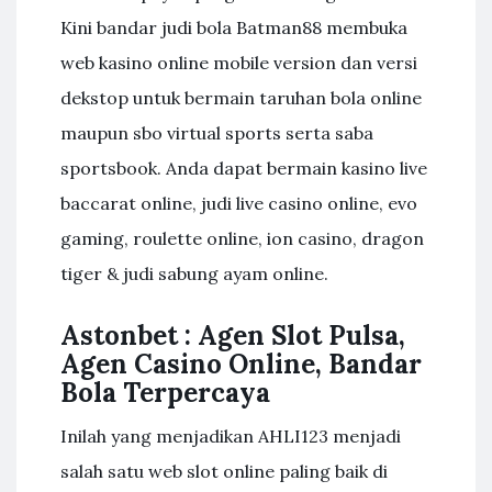
Kini bandar judi bola Batman88 membuka
web kasino online mobile version dan versi
dekstop untuk bermain taruhan bola online
maupun sbo virtual sports serta saba
sportsbook. Anda dapat bermain kasino live
baccarat online, judi live casino online, evo
gaming, roulette online, ion casino, dragon
tiger & judi sabung ayam online.
Astonbet : Agen Slot Pulsa,
Agen Casino Online, Bandar
Bola Terpercaya
Inilah yang menjadikan AHLI123 menjadi
salah satu web slot online paling baik di