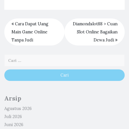
Cara Dapat Uang
Diamondslot88 > Cuan
Main Game Online
Slot Online Bagaikan
Tanpa Judi
Dewa Judi
Arsip
Agustus 2026
Juli 2026
Juni 2026