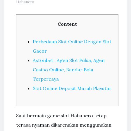
Habanero
Content
Perbedaan Slot Online Dengan Slot
Gacor
Astonbet : Agen Slot Pulsa, Agen
Casino Online, Bandar Bola
Terpercaya
Slot Online Deposit Murah Playstar
Saat bermain game slot Habanero tetap
terasa nyaman dikarenakan menggunakan