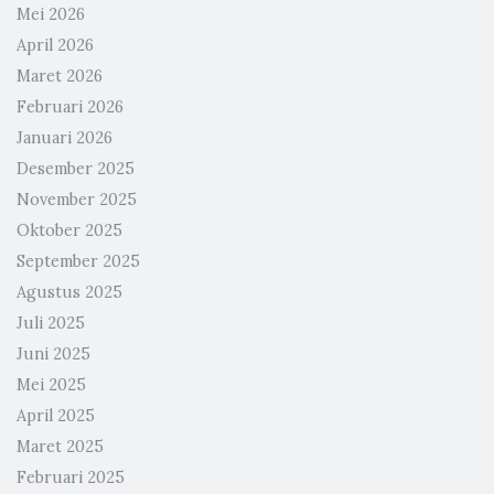
Mei 2026
April 2026
Maret 2026
Februari 2026
Januari 2026
Desember 2025
November 2025
Oktober 2025
September 2025
Agustus 2025
Juli 2025
Juni 2025
Mei 2025
April 2025
Maret 2025
Februari 2025