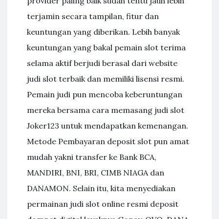
provider paling baik sudah tentu jauh lebih
terjamin secara tampilan, fitur dan
keuntungan yang diberikan. Lebih banyak
keuntungan yang bakal pemain slot terima
selama aktif berjudi berasal dari website
judi slot terbaik dan memiliki lisensi resmi.
Pemain judi pun mencoba keberuntungan
mereka bersama cara memasang judi slot
Joker123 untuk mendapatkan kemenangan.
Metode Pembayaran deposit slot pun amat
mudah yakni transfer ke Bank BCA,
MANDIRI, BNI, BRI, CIMB NIAGA dan
DANAMON. Selain itu, kita menyediakan
permainan judi slot online resmi deposit