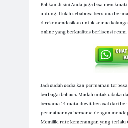
Bahkan di sini Anda juga bisa menikmati
untung. Itulah sebabnya bersama bermai
direkomendasikan untuk semua kalangan
online yang berkualitas berlisensi resmi
Jadi sudah sedia kan permainan terbe
berbagai bahasa. Mudah untuk dibuka d
bersama 14 mata duwit berasal dari berb
permainannya bersama dengan mendapat
Memiliki rate kemenangan yang terlalu 