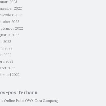
anuari 2023
esember 2022
ovember 2022
ktober 2022
eptember 2022
gustus 2022
li 2022
uni 2022
ei 2022
ril 2022
aret 2022
ebruari 2022
os-pos Terbaru
lot Online Pakai OVO: Cara Gampang