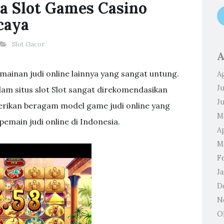
a Slot Games Casino
caya
Slot Gacor
A
rmainan judi online lainnya yang sangat untung.
A
Ju
lam situs slot Slot sangat direkomendasikan
J
erikan beragam model game judi online yang
M
pemain judi online di Indonesia.
Ap
M
F
J
D
N
O