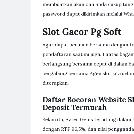
membuatkan akun dan anda cukup tungg
password dapat dikirimkan melalui Wha
Slot Gacor Pg Soft
Agar dapat bermain bersama dengan ten
pendaftaran saat ini juga. Lantas bagai
berlangsung bersama cepat di dalam ba
bergabung bersama Agen slot kita selan
diterapkan.
Daftar Bocoran Website S
Deposit Termurah
Selain itu, Aztec Gems terhitung dala
dengan RTP 96,5%, dan nilai pengganda