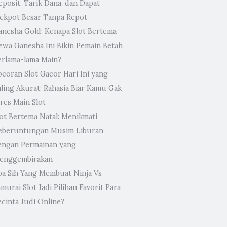
eposit, Tarik Dana, dan Dapat
ackpot Besar Tanpa Repot
anesha Gold: Kenapa Slot Bertema
ewa Ganesha Ini Bikin Pemain Betah
erlama-lama Main?
ocoran Slot Gacor Hari Ini yang
aling Akurat: Rahasia Biar Kamu Gak
res Main Slot
lot Bertema Natal: Menikmati
eberuntungan Musim Liburan
engan Permainan yang
enggembirakan
pa Sih Yang Membuat Ninja Vs
murai Slot Jadi Pilihan Favorit Para
ecinta Judi Online?