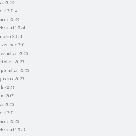
ei 2024
ril 2024
aret 2024
ebruari 2024
anuari 2024
esember 2023
ovember 2023
ktober 2023
eptember 2023
gustus 2023
li 2023
uni 2023
ei 2023
ril 2023
aret 2023
ebruari 2023