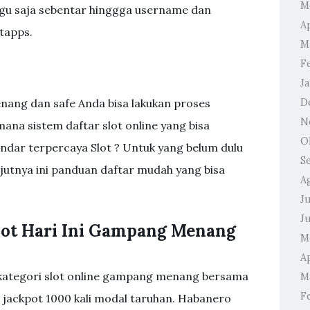
M
u saja sebentar hinggga username dan
Ap
tapps.
M
F
J
ang dan safe Anda bisa lakukan proses
D
N
mana sistem daftar slot online yang bisa
O
ndar terpercaya Slot ? Untuk yang belum dulu
S
jutnya ini panduan daftar mudah yang bisa
A
Ju
J
lot Hari Ini Gampang Menang
M
Ap
m kategori slot online gampang menang bersama
M
F
 jackpot 1000 kali modal taruhan. Habanero