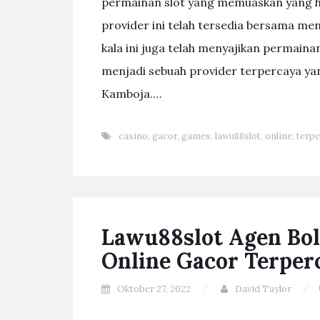
permainan slot yang memuaskan yang h
provider ini telah tersedia bersama me
kala ini juga telah menyajikan permainan 
menjadi sebuah provider terpercaya yan
Kamboja.…
casino
,
gacor
,
games
,
lawu88slot
,
online
,
terp
Lawu88slot Agen Bol
Online Gacor Terper
Oktober 27, 2022
David Taylor