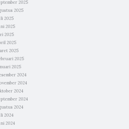
eptember 2025
gustus 2025
li 2025
uni 2025
ei 2025
pril 2025
aret 2025
ebruari 2025
anuari 2025
esember 2024
ovember 2024
ktober 2024
eptember 2024
gustus 2024
li 2024
uni 2024