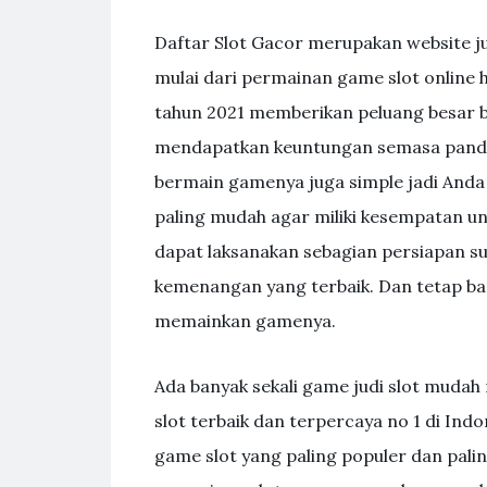
Daftar Slot Gacor merupakan website j
mulai dari permainan game slot online h
tahun 2021 memberikan peluang besar ba
mendapatkan keuntungan semasa pandemi
bermain gamenya juga simple jadi Anda b
paling mudah agar miliki kesempatan u
dapat laksanakan sebagian persiapan s
kemenangan yang terbaik. Dan tetap ban
memainkan gamenya.
Ada banyak sekali game judi slot mudah 
slot terbaik dan terpercaya no 1 di Ind
game slot yang paling populer dan pali