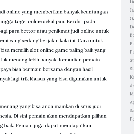
D
J
udi online yang memberikan banyak keuntungan
G
ingga togel online sekalipun. Berdiri pada
D
gi para bettor atau penikmat judi online untuk
B
 yang sedang berjalan kala ini. Cara untuk
B
isa memilih slot online game paling baik yang
P
ntuk menang lebih banyak. Kemudian pemain
St
upaya bisa bermain bersama dengan hasil
S
K
yak lagi trik khusus yang bisa digunakan untuk
d
M
A
menang yang bisa anda mainkan di situs judi
Sa
onesia. Di sini pemain akan mendapatkan pilihan
P
ng baik. Pemain juga dapat mendapatkan