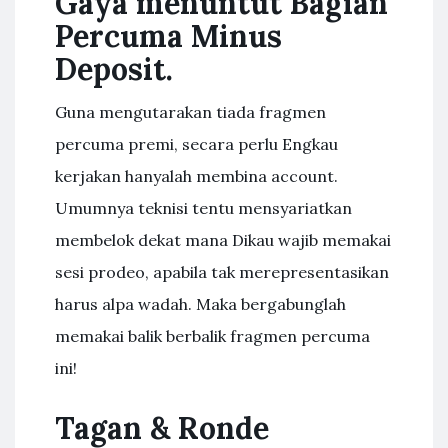
Gaya menuntut Bagian
Percuma Minus
Deposit.
Guna mengutarakan tiada fragmen
percuma premi, secara perlu Engkau
kerjakan hanyalah membina account.
Umumnya teknisi tentu mensyariatkan
membelok dekat mana Dikau wajib memakai
sesi prodeo, apabila tak merepresentasikan
harus alpa wadah. Maka bergabunglah
memakai balik berbalik fragmen percuma
ini!
Tagan & Ronde