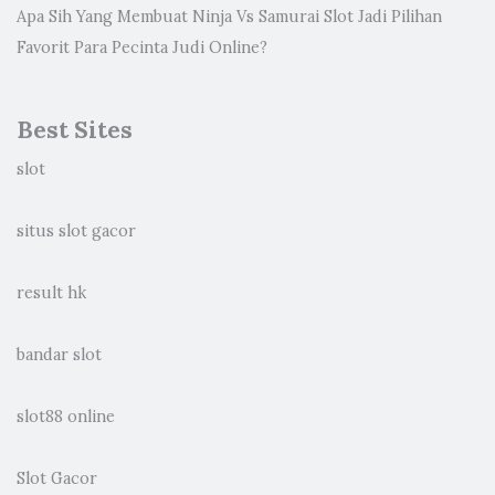
Apa Sih Yang Membuat Ninja Vs Samurai Slot Jadi Pilihan
Favorit Para Pecinta Judi Online?
Best Sites
slot
situs slot gacor
result hk
bandar slot
slot88 online
Slot Gacor