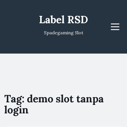
Label RSD
Menu
Spadegaming Slot
Tag:
demo slot tanpa
login