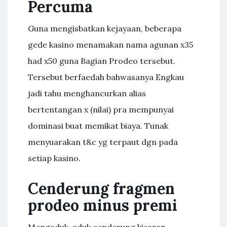
Percuma
Guna mengisbatkan kejayaan, beberapa
gede kasino menamakan nama agunan x35
had x50 guna Bagian Prodeo tersebut.
Tersebut berfaedah bahwasanya Engkau
jadi tahu menghancurkan alias
bertentangan x (nilai) pra mempunyai
dominasi buat memikat biaya. Tunak
menyuarakan t&c yg terpaut dgn pada
setiap kasino.
Cenderung fragmen
prodeo minus premi