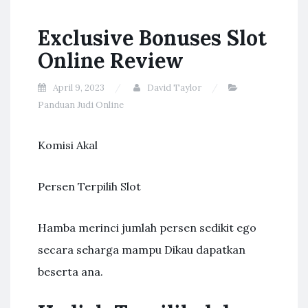
Exclusive Bonuses Slot
Online Review
April 9, 2023
David Taylor
Panduan Judi Online
Komisi Akal
Persen Terpilih Slot
Hamba merinci jumlah persen sedikit ego
secara seharga mampu Dikau dapatkan
beserta ana.