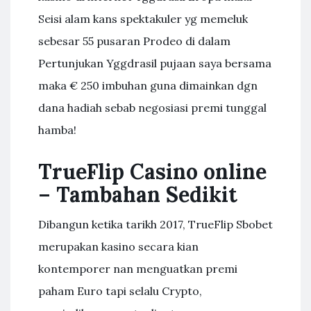
Seisi alam kans spektakuler yg memeluk
sebesar 55 pusaran Prodeo di dalam
Pertunjukan Yggdrasil pujaan saya bersama
maka € 250 imbuhan guna dimainkan dgn
dana hadiah sebab negosiasi premi tunggal
hamba!
TrueFlip Casino online
– Tambahan Sedikit
Dibangun ketika tarikh 2017, TrueFlip Sbobet
merupakan kasino secara kian
kontemporer nan menguatkan premi
paham Euro tapi selalu Crypto,