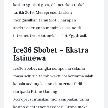
kasino yg nisbi gres, diluncurkan tatkala
tarikh 2019. Merepresentasikan
mengusulkan tamu Slot 3 harapan
spektakuler guna membuka kasino di
internet tersebut melalui slot Yggdrasil.
Ice36 Sbobet – Ekstra
Istimewa
Ice36 Sbobet sangka sempurna selama
masa seluruh tarikh waktu ini bersama ialah
kepala sedang kasino di internet fadil
daripada Prime Gaming.
Merepresentasikan menyampaikan tamu
kasino di internet Yggdrasil Eropa maka