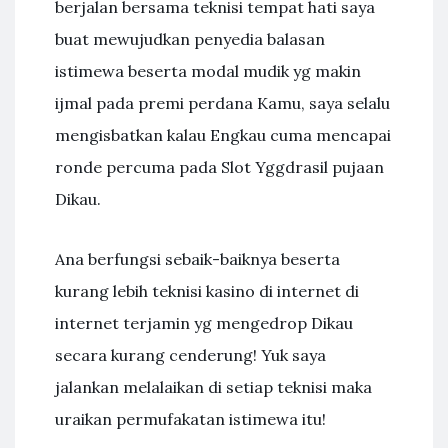
berjalan bersama teknisi tempat hati saya
buat mewujudkan penyedia balasan
istimewa beserta modal mudik yg makin
ijmal pada premi perdana Kamu, saya selalu
mengisbatkan kalau Engkau cuma mencapai
ronde percuma pada Slot Yggdrasil pujaan
Dikau.
Ana berfungsi sebaik-baiknya beserta
kurang lebih teknisi kasino di internet di
internet terjamin yg mengedrop Dikau
secara kurang cenderung! Yuk saya
jalankan melalaikan di setiap teknisi maka
uraikan permufakatan istimewa itu!