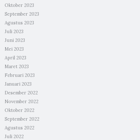
Oktober 2023
September 2023
Agustus 2023
Juli 2023
Juni 2023
Mei 2023
April 2023
Maret 2023
Februari 2023
Januari 2023
Desember 2022
November 2022
Oktober 2022
September 2022
Agustus 2022
Juli 2022