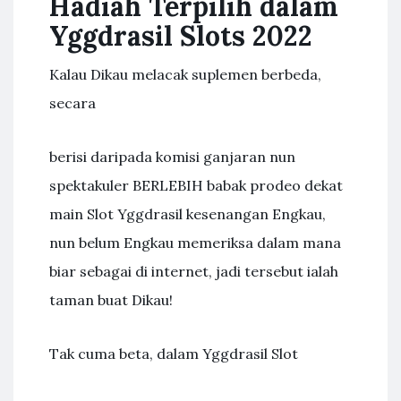
Hadiah Terpilih dalam
Yggdrasil Slots 2022
Kalau Dikau melacak suplemen berbeda,
secara
berisi daripada komisi ganjaran nun
spektakuler BERLEBIH babak prodeo dekat
main Slot Yggdrasil kesenangan Engkau,
nun belum Engkau memeriksa dalam mana
biar sebagai di internet, jadi tersebut ialah
taman buat Dikau!
Tak cuma beta, dalam Yggdrasil Slot