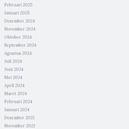
Februari 2025
Januari 2025
Desember 2024
November 2024
Oktober 2024
September 2024
Agustus 2024
Juli 2024
Juni 2024
Mei 2024
April 2024
Maret 2024
Februari 2024
Januari 2024
Desember 2023
November 2023