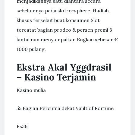
menjadikannya satu diantara secara
sebelumnya pada slot-o-sphere. Hadiah
khusus tersebut buat konsumen Slot
tercatat bagian prodeo & persen premi 3
lantai nun menyampaikan Engkau sebesar €
1000 pulang.
Ekstra Akal Yggdrasil
– Kasino Terjamin
Kasino mulia
55 Bagian Percuma dekat Vault of Fortune
Es36