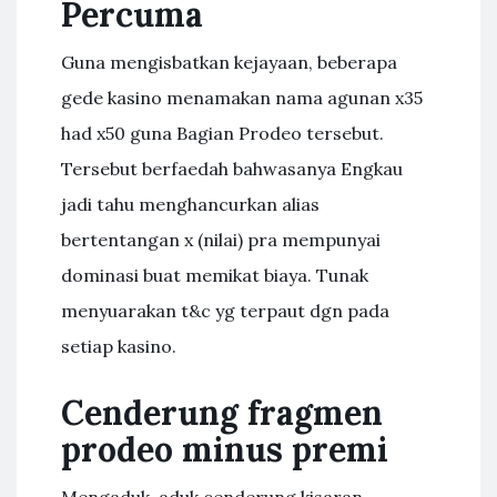
Percuma
Guna mengisbatkan kejayaan, beberapa
gede kasino menamakan nama agunan x35
had x50 guna Bagian Prodeo tersebut.
Tersebut berfaedah bahwasanya Engkau
jadi tahu menghancurkan alias
bertentangan x (nilai) pra mempunyai
dominasi buat memikat biaya. Tunak
menyuarakan t&c yg terpaut dgn pada
setiap kasino.
Cenderung fragmen
prodeo minus premi