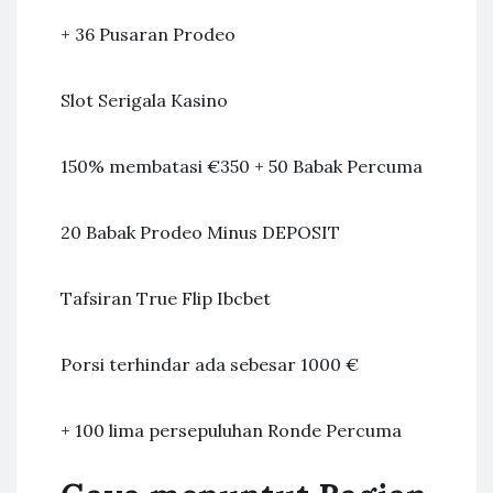
+ 36 Pusaran Prodeo
Slot Serigala Kasino
150% membatasi €350 + 50 Babak Percuma
20 Babak Prodeo Minus DEPOSIT
Tafsiran True Flip Ibcbet
Porsi terhindar ada sebesar 1000 €
+ 100 lima persepuluhan Ronde Percuma