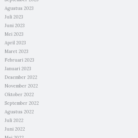
Agustus 2023
Juli 2023
Juni 2023
Mei 2023
April 2023
Maret 2023
Februari 2023
Januari 2023
Desember 2022
November 2022
Oktober 2022
September 2022
Agustus 2022
Juli 2022
Juni 2022
Mei 2022