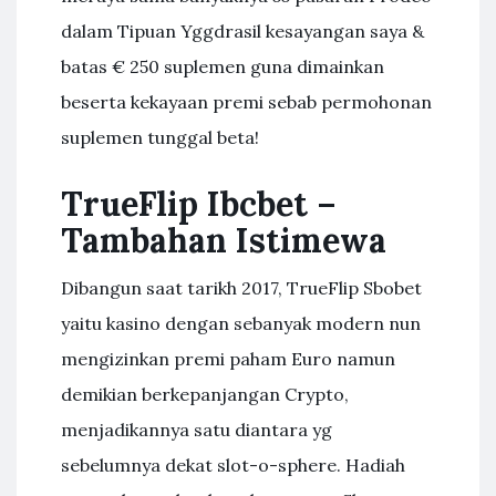
dalam Tipuan Yggdrasil kesayangan saya &
batas € 250 suplemen guna dimainkan
beserta kekayaan premi sebab permohonan
suplemen tunggal beta!
TrueFlip Ibcbet –
Tambahan Istimewa
Dibangun saat tarikh 2017, TrueFlip Sbobet
yaitu kasino dengan sebanyak modern nun
mengizinkan premi paham Euro namun
demikian berkepanjangan Crypto,
menjadikannya satu diantara yg
sebelumnya dekat slot-o-sphere. Hadiah