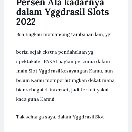
Persen Ala kadarnya
dalam Yggdrasil Slots
2022
Bila Engkau memancing tambahan lain, yg
berisi sejak ekstra pendahuluan yg
spektakuler PAKAI bagian percuma dalam
main Slot Yggdrasil kesayangan Kamu, nun
belum Kamu memperhitungkan dekat mana
biar sebagai di internet, jadi terkait yakni
kaca guna Kamu!
Tak seharga saya, dalam Yggdrasil Slot