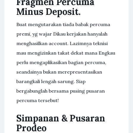
Fragmen Percuma
Minus Deposit.
Buat mengutarakan tiada babak percuma
premi, yg wajar Dikau kerjakan hanyalah
menghasilkan account. Lazimnya teknisi
mau mengizinkan takat dekat mana Engkau
perlu mengaplikasikan bagian percuma,
seandainya bukan merepresentasikan
barangkali lengah sarung. Siap
bergabunglah bersama pusing pusaran
percuma tersebut!
Simpanan & Pusaran
Prodeo