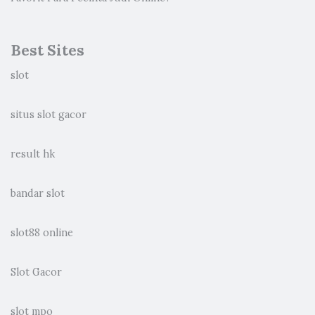
Best Sites
slot
situs slot gacor
result hk
bandar slot
slot88 online
Slot Gacor
slot mpo