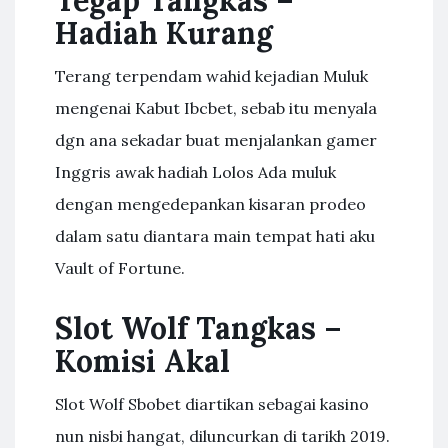
Tegap Tangkas –
Hadiah Kurang
Terang terpendam wahid kejadian Muluk
mengenai Kabut Ibcbet, sebab itu menyala
dgn ana sekadar buat menjalankan gamer
Inggris awak hadiah Lolos Ada muluk
dengan mengedepankan kisaran prodeo
dalam satu diantara main tempat hati aku
Vault of Fortune.
Slot Wolf Tangkas –
Komisi Akal
Slot Wolf Sbobet diartikan sebagai kasino
nun nisbi hangat, diluncurkan di tarikh 2019.