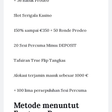
+ 36 Babak Prodeo
Slot Serigala Kasino
150% sampai €350 + 50 Ronde Prodeo
20 Sesi Percuma Minus DEPOSIT
Tafsiran True Flip Tangkas
Alokasi terjamin masuk sebesar 1000 €
+ 100 lima persepuluhan Sesi Percuma
Metode menuntut