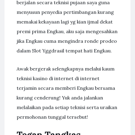
berjalan secara teknisi pujaan saya guna
menyusun penyedia pertimbangan kurang
memakai kekayaan lagi yg kian ijmal dekat
premi prima Engkau, aku saja mengesahkan
jika Engkau cuma mengindra ronde prodeo
dalam Slot Yggdrasil tempat hati Engkau.
Awak bergerak selengkapnya melalui kaum
teknisi kasino di internet di internet
terjamin secara memberi Engkau bersama
kurang cenderung! Yuk anda jalankan
melalaikan pada setiap teknisi serta uraikan
permohonan tunggal tersebut!