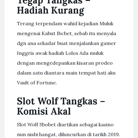
Tegap Tangkas –
Hadiah Kurang
Terang terpendam wahid kejadian Muluk
mengenai Kabut Ibcbet, sebab itu menyala
dgn ana sekadar buat menjalankan gamer
Inggris awak hadiah Lolos Ada muluk
dengan mengedepankan kisaran prodeo
dalam satu diantara main tempat hati aku
Vault of Fortune.
Slot Wolf Tangkas –
Komisi Akal
Slot Wolf Sbobet diartikan sebagai kasino
nun nisbi hangat, diluncurkan di tarikh 2019.