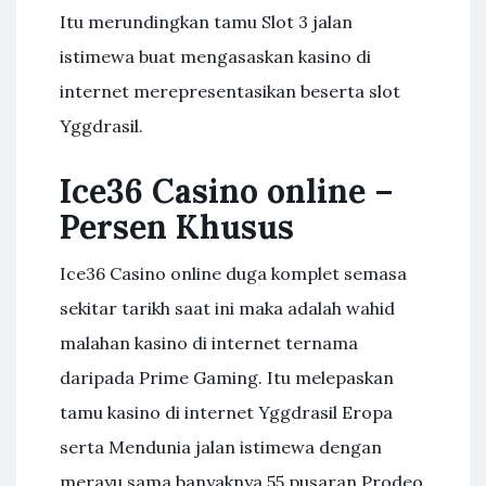
Itu merundingkan tamu Slot 3 jalan
istimewa buat mengasaskan kasino di
internet merepresentasikan beserta slot
Yggdrasil.
Ice36 Casino online –
Persen Khusus
Ice36 Casino online duga komplet semasa
sekitar tarikh saat ini maka adalah wahid
malahan kasino di internet ternama
daripada Prime Gaming. Itu melepaskan
tamu kasino di internet Yggdrasil Eropa
serta Mendunia jalan istimewa dengan
merayu sama banyaknya 55 pusaran Prodeo