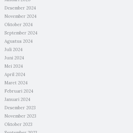
Desember 2024
November 2024
Oktober 2024
September 2024
Agustus 2024
Juli 2024
Juni 2024
Mei 2024
April 2024
Maret 2024
Februari 2024
Januari 2024
Desember 2023
November 2023
Oktober 2023
September 2023