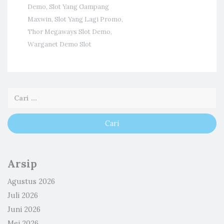
Demo
,
Slot Yang Gampang
Maxwin
,
Slot Yang Lagi Promo
,
Thor Megaways Slot Demo
,
Warganet Demo Slot
Arsip
Agustus 2026
Juli 2026
Juni 2026
Mei 2026