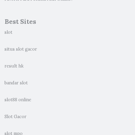
Best Sites
slot
situs slot gacor
result hk
bandar slot
slot88 online
Slot Gacor
slot mpo