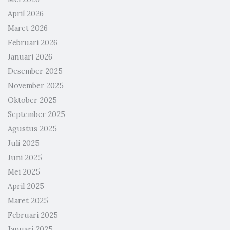
April 2026
Maret 2026
Februari 2026
Januari 2026
Desember 2025
November 2025
Oktober 2025
September 2025
Agustus 2025
Juli 2025
Juni 2025
Mei 2025
April 2025
Maret 2025
Februari 2025
Januari 2025