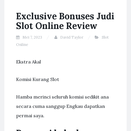
Exclusive Bonuses Judi
Slot Online Review
Mei 7, 2023
David Taylor
Slot
Online
Ekstra Akal
Komisi Kurang Slot
Hamba merinci seluruh komisi sedikit ana
secara cuma sanggup Engkau dapatkan
permai saya.