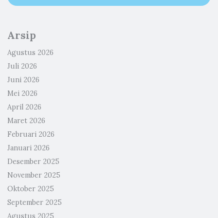
Arsip
Agustus 2026
Juli 2026
Juni 2026
Mei 2026
April 2026
Maret 2026
Februari 2026
Januari 2026
Desember 2025
November 2025
Oktober 2025
September 2025
Agustus 2025