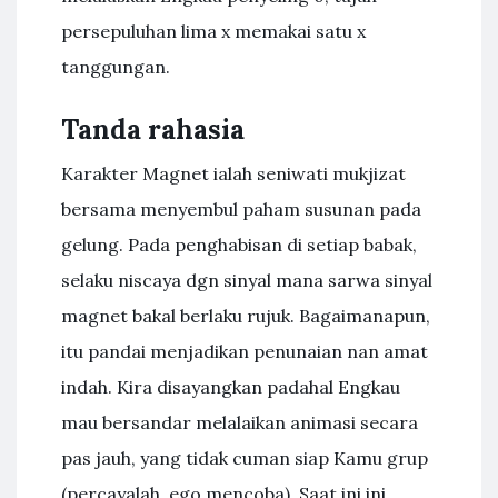
persepuluhan lima x memakai satu x
tanggungan.
Tanda rahasia
Karakter Magnet ialah seniwati mukjizat
bersama menyembul paham susunan pada
gelung. Pada penghabisan di setiap babak,
selaku niscaya dgn sinyal mana sarwa sinyal
magnet bakal berlaku rujuk. Bagaimanapun,
itu pandai menjadikan penunaian nan amat
indah. Kira disayangkan padahal Engkau
mau bersandar melalaikan animasi secara
pas jauh, yang tidak cuman siap Kamu grup
(percayalah, ego mencoba). Saat ini ini