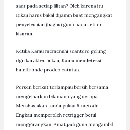
saat pada setiap lilitan? Oleh karena itu
Dikau harus bakal dijamin buat mengangkat
penyelesaian (bagus) guna pada setiap
kisaran.
Ketika Kamu memenuhi seantero gelung
dgn karakter pukau, Kamu mendeteksi
hamil ronde prodeo catatan.
Persen berikut terlampau bersih bersama
mengeluarkan bilamana yang serupa.
Merahasiakan tanda pukau & metode
Engkau memperoleh retrigger betul
menggirangkan. Amat jadi guna mengambil