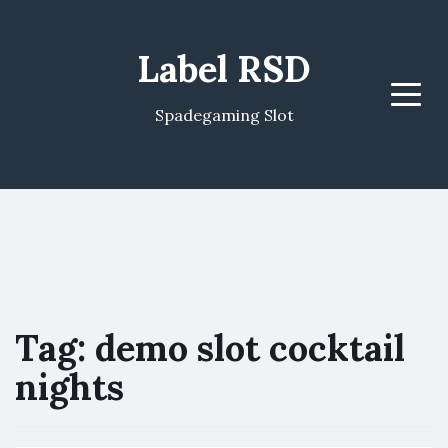
Label RSD
Menu
Spadegaming Slot
Tag:
demo slot cocktail
nights