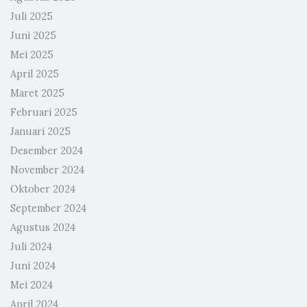
Juli 2025
Juni 2025
Mei 2025
April 2025
Maret 2025
Februari 2025
Januari 2025
Desember 2024
November 2024
Oktober 2024
September 2024
Agustus 2024
Juli 2024
Juni 2024
Mei 2024
April 2024