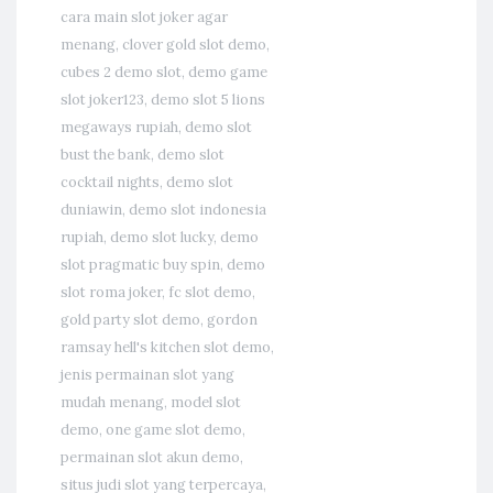
cara main slot joker agar
menang
,
clover gold slot demo
,
cubes 2 demo slot
,
demo game
slot joker123
,
demo slot 5 lions
megaways rupiah
,
demo slot
bust the bank
,
demo slot
cocktail nights
,
demo slot
duniawin
,
demo slot indonesia
rupiah
,
demo slot lucky
,
demo
slot pragmatic buy spin
,
demo
slot roma joker
,
fc slot demo
,
gold party slot demo
,
gordon
ramsay hell's kitchen slot demo
,
jenis permainan slot yang
mudah menang
,
model slot
demo
,
one game slot demo
,
permainan slot akun demo
,
situs judi slot yang terpercaya
,