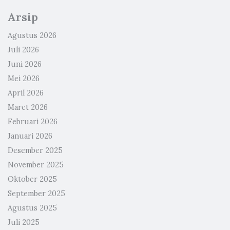
Arsip
Agustus 2026
Juli 2026
Juni 2026
Mei 2026
April 2026
Maret 2026
Februari 2026
Januari 2026
Desember 2025
November 2025
Oktober 2025
September 2025
Agustus 2025
Juli 2025