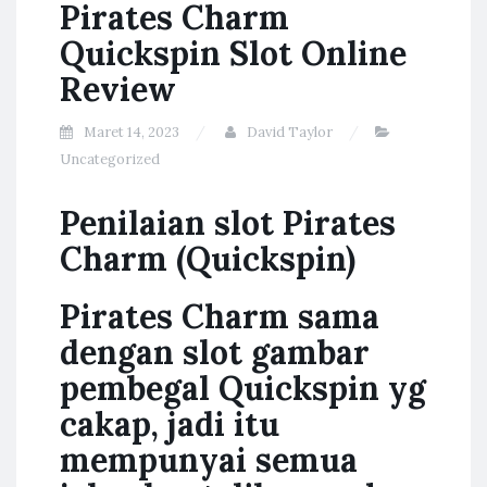
Pirates Charm
Quickspin Slot Online
Review
Maret 14, 2023
David Taylor
Uncategorized
Penilaian slot Pirates
Charm (Quickspin)
Pirates Charm sama
dengan slot gambar
pembegal Quickspin yg
cakap, jadi itu
mempunyai semua