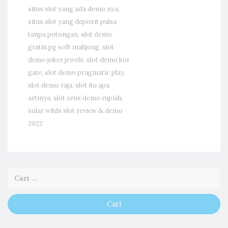
situs slot yang ada demo nya
,
situs slot yang deposit pulsa
tanpa potongan
,
slot demo
gratis pg soft mahjong
,
slot
demo joker jewels
,
slot demo koi
gate
,
slot demo pragmatic play
,
slot demo raja
,
slot itu apa
artinya
,
slot zeus demo rupiah
,
solar wilds slot review & demo
2022