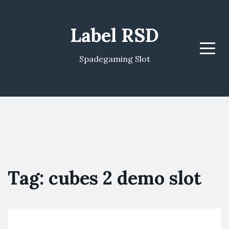
Label RSD
Menu
Spadegaming Slot
Tag:
cubes 2 demo slot