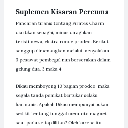
Suplemen Kisaran Percuma
Pancaran tiranis tentang Pirates Charm
diartikan sebagai, minus diragukan
teristimewa, ekstra ronde prodeo. Berikut
sanggup dimenangkan melalui menyalakan
3 pesawat pembegal nun berserakan dalam
gelung dua, 3 maka 4.
Dikau memboyong 10 bagian prodeo, maka
segala tanda pemikat bertukar selaku
harmonis. Apakah Dikau mempunyai bukan
sedikit tentang tunggal memfoto magnet
saat pada setiap lilitan? Oleh karena itu