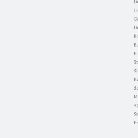
D
J
G
D
B
B
P
St
S
K
d
M
A
Sa
P