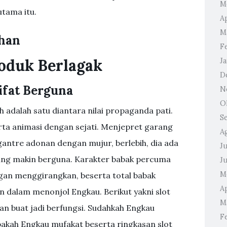
M
tama itu.
Ap
M
uhan
F
oduk Berlagak
J
D
Sifat Berguna
N
O
h adalah satu diantara nilai propaganda pati.
S
erta animasi dengan sejati. Menjepret garang
A
ntre adonan dengan mujur, berlebih, dia ada
Ju
ing makin berguna. Karakter babak percuma
J
M
an menggirangkan, beserta total babak
Ap
dalam menonjol Engkau. Berikut yakni slot
M
 buat jadi berfungsi. Sudahkah Engkau
F
kah Engkau mufakat beserta ringkasan slot