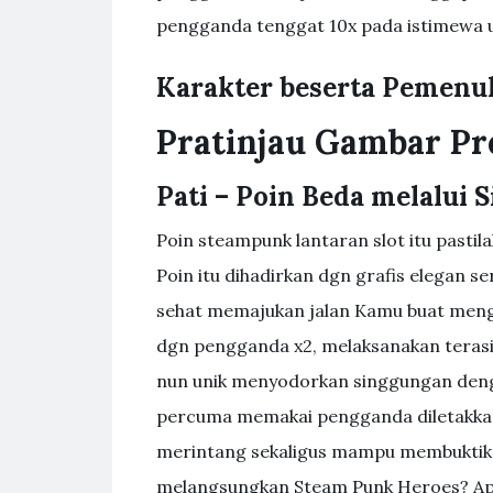
pengganda tenggat 10x pada istimewa u
Karakter beserta Pemen
Pratinjau Gambar Pr
Pati – Poin Beda melalui 
Poin steampunk lantaran slot itu pastila
Poin itu dihadirkan dgn grafis elegan s
sehat memajukan jalan Kamu buat menga
dgn pengganda x2, melaksanakan teras
nun unik menyodorkan singgungan deng
percuma memakai pengganda diletakkan 
merintang sekaligus mampu membuktikan
melangsungkan Steam Punk Heroes? Apa