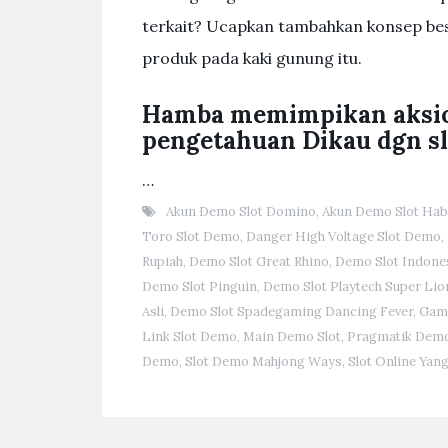
terkait? Ucapkan tambahkan konsep be
produk pada kaki gunung itu.
Hamba memimpikan aksio
pengetahuan Dikau dgn sl
…
Akun Demo Slot Domino
,
Akun Demo Slot Ha
Toro Slot Demo
,
Danger High Voltage Slot Demo
,
Rupiah
,
Demo Slot Great Rhino
,
Demo Slot Indone
Demo Slot Pinguin
,
Demo Slot Playtech Super Lio
Asli
,
Demo Slot Spadegaming Dancing Fever
,
Game
Link Slot Demo
,
Main Demo Slot
,
Pragmatik Demo
Demo
,
Slot Demo Mahjong Ways
,
Slot Online Yan