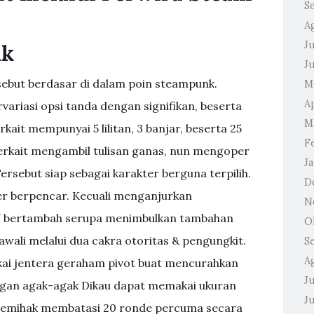
S
A
Ju
uk
J
ebut berdasar di dalam poin steampunk.
M
A
ariasi opsi tanda dengan signifikan, beserta
M
kait mempunyai 5 lilitan, 3 banjar, beserta 25
F
 terkait mengambil tulisan ganas, nun mengoper
J
rsebut siap sebagai karakter berguna terpilih.
D
er berpencar. Kecuali menganjurkan
N
/ bertambah serupa menimbulkan tambahan
O
awali melalui dua cakra otoritas & pengungkit.
S
A
i jentera geraham pivot buat mencurahkan
Ju
n agak-agak Dikau dapat memakai ukuran
J
emihak membatasi 20 ronde percuma secara