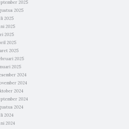
eptember 2025
gustus 2025
li 2025
uni 2025
ei 2025
pril 2025
aret 2025
ebruari 2025
anuari 2025
esember 2024
ovember 2024
ktober 2024
eptember 2024
gustus 2024
li 2024
uni 2024