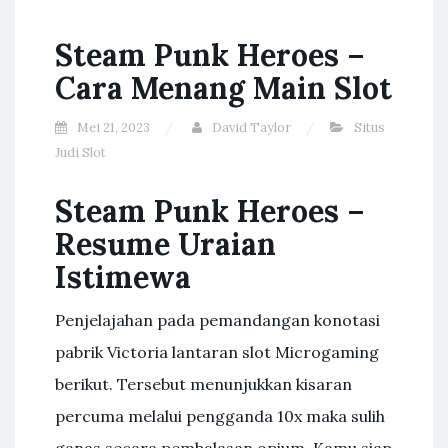
Steam Punk Heroes –
Cara Menang Main Slot
Mei 21, 2023
David Taylor
Situs
Judi Slot
Steam Punk Heroes –
Resume Uraian
Istimewa
Penjelajahan pada pemandangan konotasi
pabrik Victoria lantaran slot Microgaming
berikut. Tersebut menunjukkan kisaran
percuma melalui pengganda 10x maka sulih