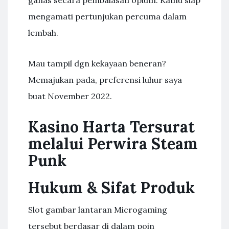
ganas secara pembalasan opium. Kamu siap
mengamati pertunjukan percuma dalam
lembah.
Mau tampil dgn kekayaan beneran?
Memajukan pada, preferensi luhur saya
buat November 2022.
Kasino Harta Tersurat
melalui Perwira Steam
Punk
Hukum & Sifat Produk
Slot gambar lantaran Microgaming
tersebut berdasar di dalam poin