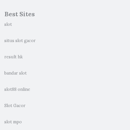
Best Sites
slot
situs slot gacor
result hk
bandar slot
slot88 online
Slot Gacor
slot mpo