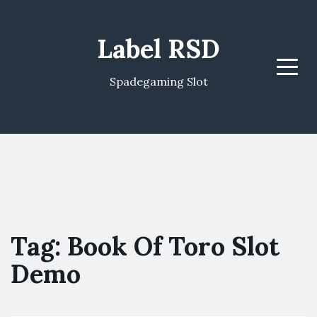
Label RSD
Menu
Spadegaming Slot
Tag:
Book Of Toro Slot
Demo