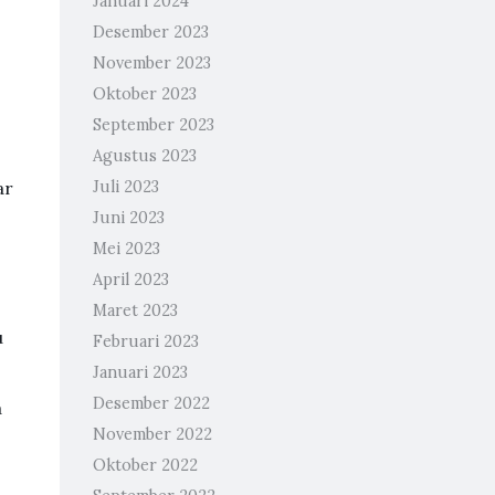
Januari 2024
Desember 2023
November 2023
Oktober 2023
September 2023
Agustus 2023
ar
Juli 2023
Juni 2023
Mei 2023
April 2023
Maret 2023
u
Februari 2023
Januari 2023
Desember 2022
a
November 2022
Oktober 2022