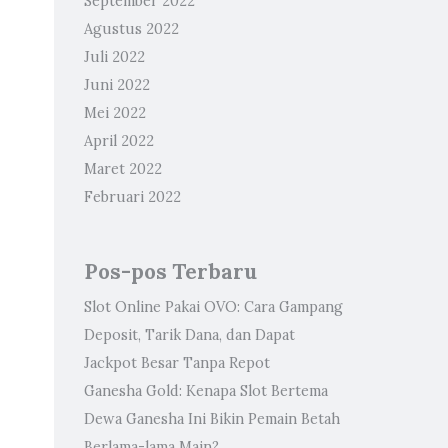
September 2022
Agustus 2022
Juli 2022
Juni 2022
Mei 2022
April 2022
Maret 2022
Februari 2022
Pos-pos Terbaru
Slot Online Pakai OVO: Cara Gampang
Deposit, Tarik Dana, dan Dapat
Jackpot Besar Tanpa Repot
Ganesha Gold: Kenapa Slot Bertema
Dewa Ganesha Ini Bikin Pemain Betah
Berlama-lama Main?