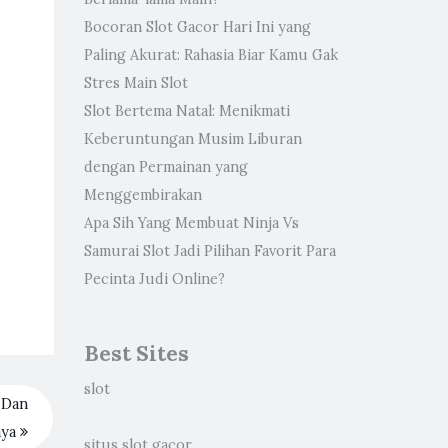
Bocoran Slot Gacor Hari Ini yang
Paling Akurat: Rahasia Biar Kamu Gak
Stres Main Slot
Slot Bertema Natal: Menikmati
Keberuntungan Musim Liburan
dengan Permainan yang
Menggembirakan
Apa Sih Yang Membuat Ninja Vs
Samurai Slot Jadi Pilihan Favorit Para
Pecinta Judi Online?
Best Sites
slot
d Dan
aya
situs slot gacor