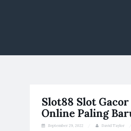
Slot88 Slot Gacor
Online Paling Bar
September 29, 2022
David Taylor