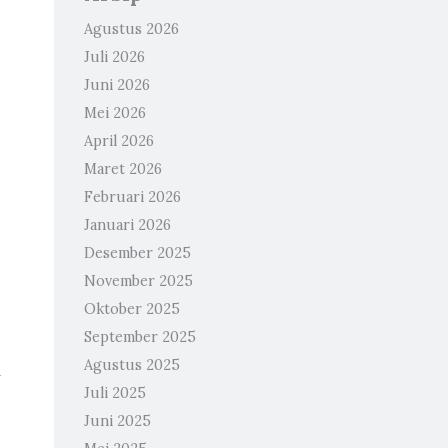
Agustus 2026
Juli 2026
Juni 2026
Mei 2026
April 2026
Maret 2026
Februari 2026
Januari 2026
Desember 2025
November 2025
Oktober 2025
September 2025
Agustus 2025
h
Juli 2025
Juni 2025