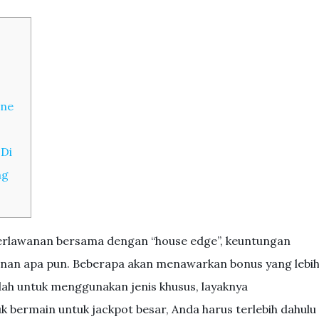
ine
 Di
ng
berlawanan bersama dengan “house edge”, keuntungan
inan apa pun. Beberapa akan menawarkan bonus yang lebi
ndah untuk menggunakan jenis khusus, layaknya
 bermain untuk jackpot besar, Anda harus terlebih dahulu