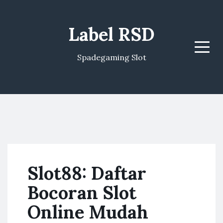
Label RSD
Menu
Spadegaming Slot
Slot88: Daftar
Bocoran Slot
Online Mudah