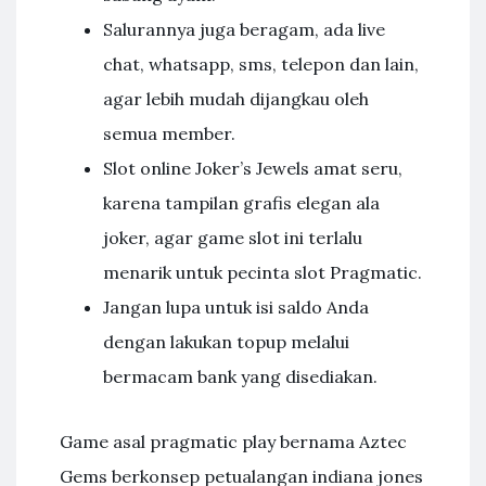
Salurannya juga beragam, ada live
chat, whatsapp, sms, telepon dan lain,
agar lebih mudah dijangkau oleh
semua member.
Slot online Joker’s Jewels amat seru,
karena tampilan grafis elegan ala
joker, agar game slot ini terlalu
menarik untuk pecinta slot Pragmatic.
Jangan lupa untuk isi saldo Anda
dengan lakukan topup melalui
bermacam bank yang disediakan.
Game asal pragmatic play bernama Aztec
Gems berkonsep petualangan indiana jones