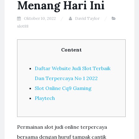
Menang Hari Ini
Oktober 10, 2022
David Taylor
slot88
Content
Daftar Website Judi Slot Terbaik
Dan Terpercaya No 1 2022
Slot Online Cq9 Gaming
Playtech
Permainan slot judi online terpercaya
bersama dengan huruf tampak cantik