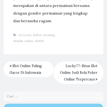
merupakan di antara permainan bersama
dengan gendre permainan yang lengkap
dan beraneka ragam.
bocoran
,
daftar
,
menang
,
mudah
,
online
,
slot88
Slot Online Paling
Lucky77: Situs Slot
Gacor Di Indonesia
Online Judi Bola Poker
Online Terpercaya