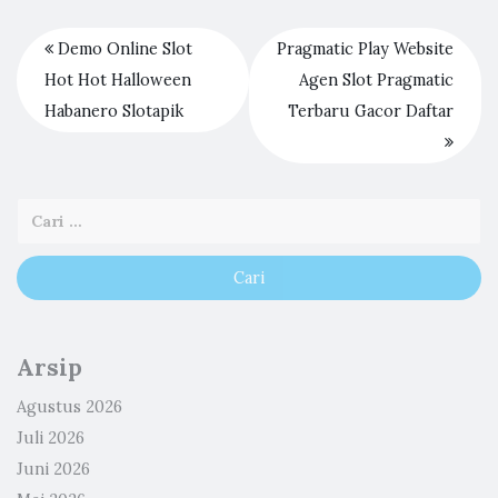
Demo Online Slot
Pragmatic Play Website
Hot Hot Halloween
Agen Slot Pragmatic
Habanero Slotapik
Terbaru Gacor Daftar
Arsip
Agustus 2026
Juli 2026
Juni 2026