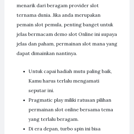
menarik dari beragam provider slot
ternama dunia. Jika anda merupakan
pemain slot pemula, penting banget untuk
jelas bermacam demo slot Online ini supaya
jelas dan paham, permainan slot mana yang
dapat dimainkan nantinya.
Untuk capai hadiah mutu paling baik,
Kamu harus terlalu mengamati
seputar ini.
Pragmatic play miliki ratusan pilihan
permainan slot online bersama tema
yang terlalu beragam.
Di era depan, turbo spin ini bisa