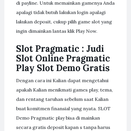
di payline. Untuk memainkan gamenya Anda
apalagi tidak butuh lakukan login apalagi
lakukan deposit, cukup pilih game slot yang
ingin dimainkan lantas klik Play Now.
Slot Pragmatic : Judi
Slot Online Pragmatic
Play Slot Demo Gratis
Dengan cara ini Kalian dapat mengetahui
apakah Kalian menikmati games play, tema,
dan rentang taruhan sebelum saat Kalian
buat komitmen finansial yang nyata. SLOT
Demo Pragmatic play bisa di mainkan
secara gratis deposit kapan s tanpa harus