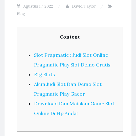
Agustus 17, 2022
David Taylor
Blog
Content
Slot Pragmatic : Judi Slot Online
Pragmatic Play Slot Demo Gratis
Rtg Slots
Akun Judi Slot Dan Demo Slot
Pragmatic Play Gacor
Download Dan Mainkan Game Slot
Online Di Hp Anda!