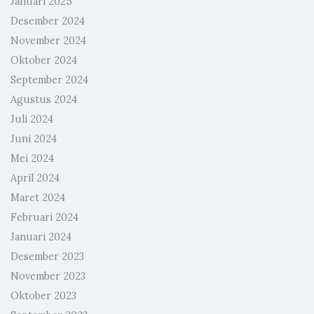
Januari 2025
Desember 2024
November 2024
Oktober 2024
September 2024
Agustus 2024
Juli 2024
Juni 2024
Mei 2024
April 2024
Maret 2024
Februari 2024
Januari 2024
Desember 2023
November 2023
Oktober 2023