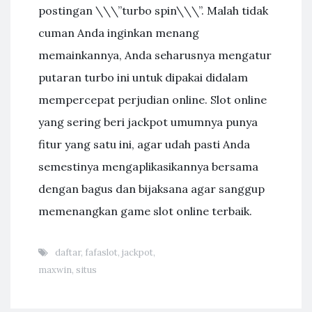
postingan \\\”turbo spin\\\”. Malah tidak
cuman Anda inginkan menang
memainkannya, Anda seharusnya mengatur
putaran turbo ini untuk dipakai didalam
mempercepat perjudian online. Slot online
yang sering beri jackpot umumnya punya
fitur yang satu ini, agar udah pasti Anda
semestinya mengaplikasikannya bersama
dengan bagus dan bijaksana agar sanggup
memenangkan game slot online terbaik.
daftar
,
fafaslot
,
jackpot
,
maxwin
,
situs