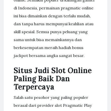
online. Semakin populer di kalangan gamer
di Indonesia, permainan pragmatic online
ini bisa dimainkan dengan terlalu mudah,
dan tanpa harus mempunyai keahlian atau
skill spesial. Semua punya peluang yang
sama untuk bisa memainkannya dan
berkesempatan meraih hadiah bonus
jackpot bersama angka sangat besar.
Situs Judi Slot Online
Paling Baik Dan
Terpercaya
Salah satu pesohor yang paling populer
berasal dari provider slot Pragmatic Play