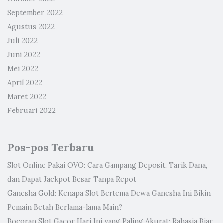
September 2022
Agustus 2022
Juli 2022
Juni 2022
Mei 2022
April 2022
Maret 2022
Februari 2022
Pos-pos Terbaru
Slot Online Pakai OVO: Cara Gampang Deposit, Tarik Dana,
dan Dapat Jackpot Besar Tanpa Repot
Ganesha Gold: Kenapa Slot Bertema Dewa Ganesha Ini Bikin
Pemain Betah Berlama-lama Main?
Bocoran Slot Gacor Hari Ini yang Paling Akurat: Rahasia Biar