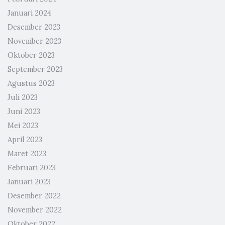
Januari 2024
Desember 2023
November 2023
Oktober 2023
September 2023
Agustus 2023
Juli 2023
Juni 2023
Mei 2023
April 2023
Maret 2023
Februari 2023
Januari 2023
Desember 2022
November 2022
Oktober 2022