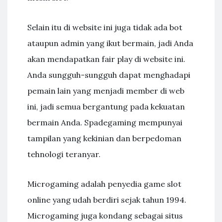
Selain itu di website ini juga tidak ada bot
ataupun admin yang ikut bermain, jadi Anda
akan mendapatkan fair play di website ini.
Anda sungguh-sungguh dapat menghadapi
pemain lain yang menjadi member di web
ini, jadi semua bergantung pada kekuatan
bermain Anda. Spadegaming mempunyai
tampilan yang kekinian dan berpedoman
tehnologi teranyar.
Microgaming adalah penyedia game slot
online yang udah berdiri sejak tahun 1994.
Microgaming juga kondang sebagai situs