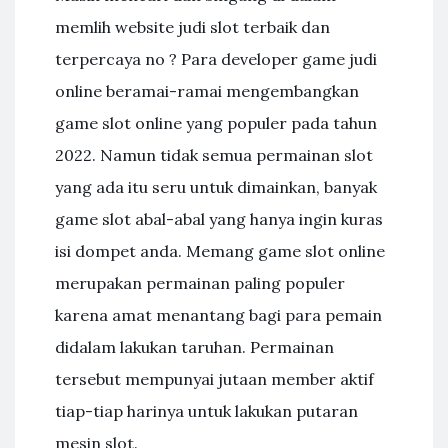
memlih website judi slot terbaik dan
terpercaya no ? Para developer game judi
online beramai-ramai mengembangkan
game slot online yang populer pada tahun
2022. Namun tidak semua permainan slot
yang ada itu seru untuk dimainkan, banyak
game slot abal-abal yang hanya ingin kuras
isi dompet anda. Memang game slot online
merupakan permainan paling populer
karena amat menantang bagi para pemain
didalam lakukan taruhan. Permainan
tersebut mempunyai jutaan member aktif
tiap-tiap harinya untuk lakukan putaran
mesin slot.