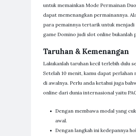
untuk memainkan Mode Permainan Duo F
dapat memenangkan permainannya. Al
para pemainnya tertarik untuk menja
game Domino judi slot online bukanlah 
Taruhan & Kemenangan
Lakukanlah taruhan kecil terlebih dulu 
Setelah 10 menit, kamu dapat perlahan m
di awalnya. Perlu anda ketahui juga bah
online dari dunia internasional yaitu 
Dengan membawa modal yang cukup 
awal.
Dengan langkah ini kedepannya hok