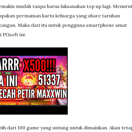
makin mudah tanpa harus laksanakan top up lagi. Menuru
upakan permainan kartu keluarga yang share taruhan
 tangan. Maka dari itu untuk pengguna smartphone amat
PGsoft ini.
bih dari 100 game yang untung untuk dimainkan. Akan teta