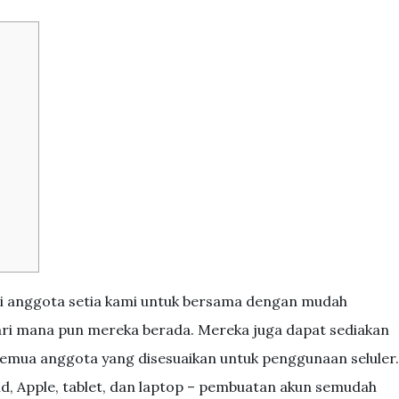
agi anggota setia kami untuk bersama dengan mudah
ri mana pun mereka berada. Mereka juga dapat sediakan
semua anggota yang disesuaikan untuk penggunaan seluler.
d, Apple, tablet, dan laptop – pembuatan akun semudah