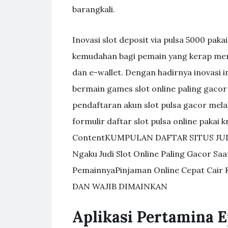
barangkali.
Inovasi slot deposit via pulsa 5000 pak
kemudahan bagi pemain yang kerap meng
dan e-wallet. Dengan hadirnya inovasi in
bermain games slot online paling gacor 
pendaftaran akun slot pulsa gacor melalu
formulir daftar slot pulsa online pakai
ContentKUMPULAN DAFTAR SITUS JUD
Ngaku Judi Slot Online Paling Gacor Sa
PemainnyaPinjaman Online Cepat Ca
DAN WAJIB DIMAINKAN
Aplikasi Pertamina E