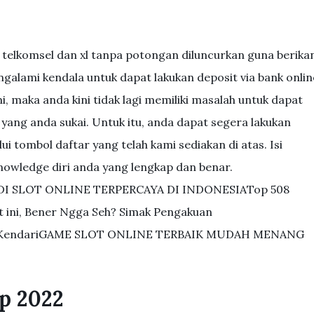
ai telkomsel dan xl tanpa potongan diluncurkan guna berika
alami kendala untuk dapat lakukan deposit via bank onlin
i, maka anda kini tidak lagi memiliki masalah untuk dapat
yang anda sukai. Untuk itu, anda dapat segera lakukan
i tombol daftar yang telah kami sediakan di atas. Isi
 knowledge diri anda yang lengkap dan benar.
I SLOT ONLINE TERPERCAYA DI INDONESIATop 508
at ini, Bener Ngga Seh? Simak Pengakuan
ir KendariGAME SLOT ONLINE TERBAIK MUDAH MENANG
p 2022