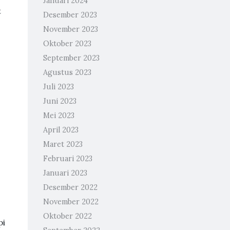
Januari 2024
t
Desember 2023
November 2023
Oktober 2023
September 2023
Agustus 2023
Juli 2023
Juni 2023
Mei 2023
April 2023
Maret 2023
Februari 2023
Januari 2023
Desember 2022
November 2022
Oktober 2022
pi