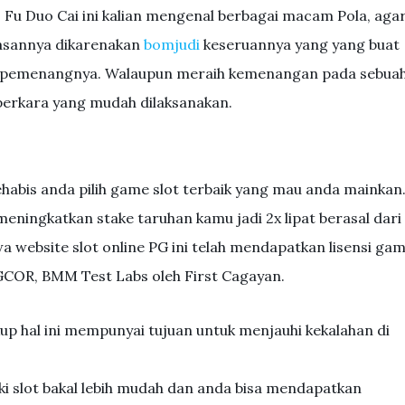
u Duo Cai ini kalian mengenal berbagai macam Pola, aga
asannya dikarenakan
bomjudi
keseruannya yang yang buat
di pemenangnya. Walaupun meraih kemenangan pada sebua
perkara yang mudah dilaksanakan.
sehabis anda pilih game slot terbaik yang mau anda mainkan
eningkatkan stake taruhan kamu jadi 2x lipat berasal dari
wa website slot online PG ini telah mendapatkan lisensi ga
PAGCOR, BMM Test Labs oleh First Cagayan.
hal ini mempunyai tujuan untuk menjauhi kekalahan di
i slot bakal lebih mudah dan anda bisa mendapatkan