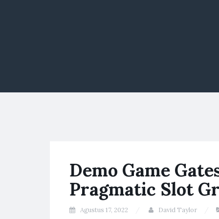
Demo Game Gates 
Pragmatic Slot G
Agustus 17, 2022
David Taylor