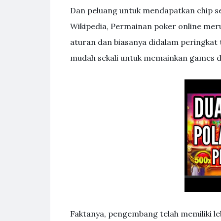
Dan peluang untuk mendapatkan chip se
Wikipedia, Permainan poker online mer
aturan dan biasanya didalam peringkat
mudah sekali untuk memainkan games di 
Faktanya, pengembang telah memiliki le