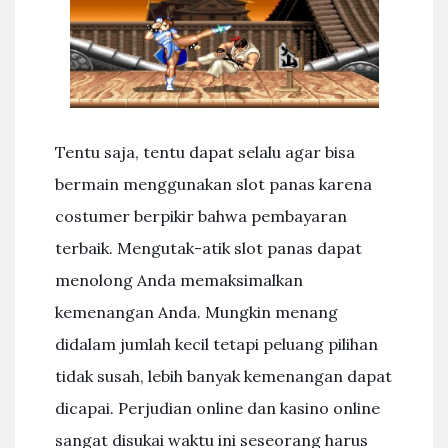
Tentu saja, tentu dapat selalu agar bisa
bermain menggunakan slot panas karena
costumer berpikir bahwa pembayaran
terbaik. Mengutak-atik slot panas dapat
menolong Anda memaksimalkan
kemenangan Anda. Mungkin menang
didalam jumlah kecil tetapi peluang pilihan
tidak susah, lebih banyak kemenangan dapat
dicapai. Perjudian online dan kasino online
sangat disukai waktu ini seseorang harus