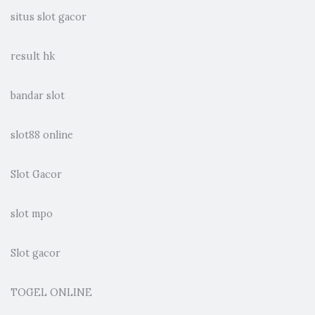
situs slot gacor
result hk
bandar slot
slot88 online
Slot Gacor
slot mpo
Slot gacor
TOGEL ONLINE