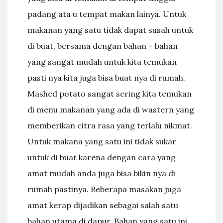
padang ata u tempat makan lainya. Untuk
makanan yang satu tidak dapat susah untuk
di buat, bersama dengan bahan – bahan
yang sangat mudah untuk kita temukan
pasti nya kita juga bisa buat nya di rumah.
Mashed potato sangat sering kita temukan
di menu makanan yang ada di wastern yang
memberikan citra rasa yang terlalu nikmat.
Untuk makana yang satu ini tidak sukar
untuk di buat karena dengan cara yang
amat mudah anda juga bisa bikin nya di
rumah pastinya. Beberapa masakan juga
amat kerap dijadikan sebagai salah satu
bahan utama di dapur. Bahan yang satu ini