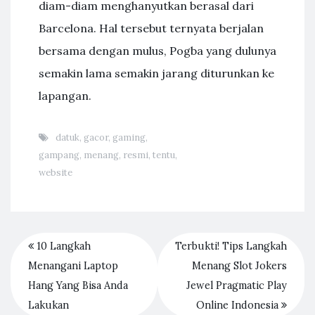
diam-diam menghanyutkan berasal dari
Barcelona. Hal tersebut ternyata berjalan
bersama dengan mulus, Pogba yang dulunya
semakin lama semakin jarang diturunkan ke
lapangan.
datuk
,
gacor
,
gaming
,
gampang
,
menang
,
resmi
,
tentu
,
website
10 Langkah
Terbukti! Tips Langkah
Menangani Laptop
Menang Slot Jokers
Hang Yang Bisa Anda
Jewel Pragmatic Play
Lakukan
Online Indonesia