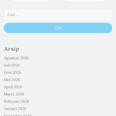
Arsip
Agustus 2026
Juli 2026
Juni 2026
Mei 2026
April 2026
Maret 2026
Februari 2026
Januari 2026
Desember 2025