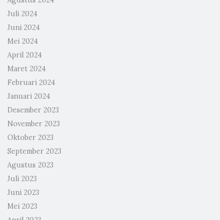
Juli 2024
Juni 2024
Mei 2024
April 2024
Maret 2024
Februari 2024
Januari 2024
Desember 2023
November 2023
Oktober 2023
September 2023
Agustus 2023
Juli 2023
Juni 2023
Mei 2023
April 2023