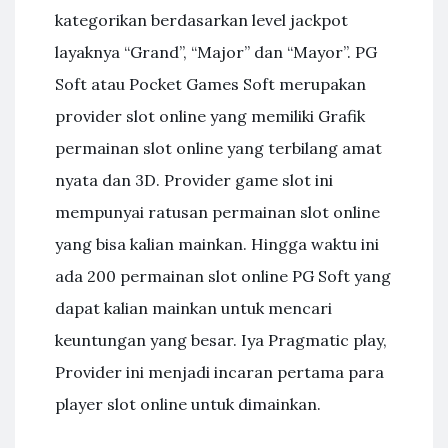
kategorikan berdasarkan level jackpot
layaknya “Grand”, “Major” dan “Mayor”. PG
Soft atau Pocket Games Soft merupakan
provider slot online yang memiliki Grafik
permainan slot online yang terbilang amat
nyata dan 3D. Provider game slot ini
mempunyai ratusan permainan slot online
yang bisa kalian mainkan. Hingga waktu ini
ada 200 permainan slot online PG Soft yang
dapat kalian mainkan untuk mencari
keuntungan yang besar. Iya Pragmatic play,
Provider ini menjadi incaran pertama para
player slot online untuk dimainkan.