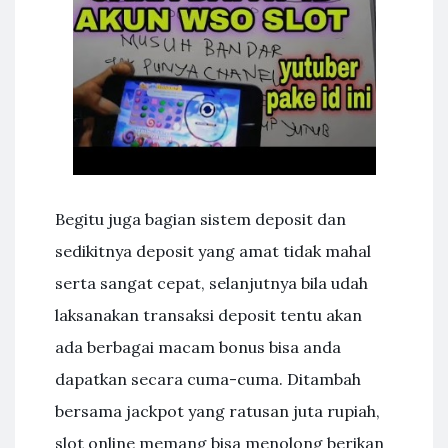
Begitu juga bagian sistem deposit dan
sedikitnya deposit yang amat tidak mahal
serta sangat cepat, selanjutnya bila udah
laksanakan transaksi deposit tentu akan
ada berbagai macam bonus bisa anda
dapatkan secara cuma-cuma. Ditambah
bersama jackpot yang ratusan juta rupiah,
slot online memang bisa menolong berikan