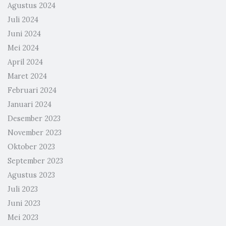
Agustus 2024
Juli 2024
Juni 2024
Mei 2024
April 2024
Maret 2024
Februari 2024
Januari 2024
Desember 2023
November 2023
Oktober 2023
September 2023
Agustus 2023
Juli 2023
Juni 2023
Mei 2023