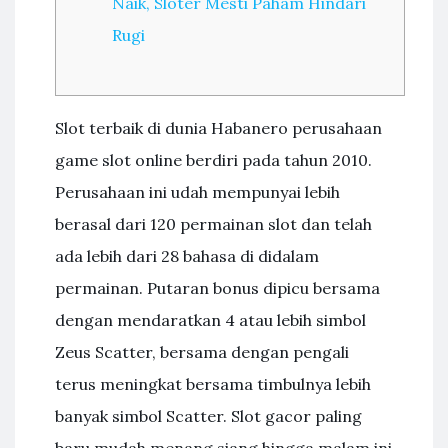
Naik, Sloter Mesti Paham Hindari
Rugi
Slot terbaik di dunia Habanero perusahaan
game slot online berdiri pada tahun 2010.
Perusahaan ini udah mempunyai lebih
berasal dari 120 permainan slot dan telah
ada lebih dari 28 bahasa di didalam
permainan. Putaran bonus dipicu bersama
dengan mendaratkan 4 atau lebih simbol
Zeus Scatter, bersama dengan pengali
terus meningkat bersama timbulnya lebih
banyak simbol Scatter. Slot gacor paling