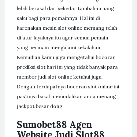
lebih berasal dari sekedar tambahan uang
saku bagi para pemainnya. Hal ini di
karenakan mesin slot online memang telah
di atur layaknya itu agar semua pemain
yang bermain mengalami kekalahan.
Kemudian kamu juga mengetahui bocoran
prediksi slot hari ini yang tidak banyak para
member judi slot online ketahui juga.
Dengan terdapatnya bocoran slot online ini
pastinya bakal memudahkan anda menang
jackpot besar dong.
Sumobet88 Agen
Website Judi Slot88