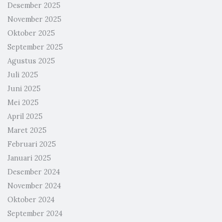
Desember 2025
November 2025
Oktober 2025
September 2025
Agustus 2025
Juli 2025
Juni 2025
Mei 2025
April 2025
Maret 2025
Februari 2025
Januari 2025
Desember 2024
November 2024
Oktober 2024
September 2024