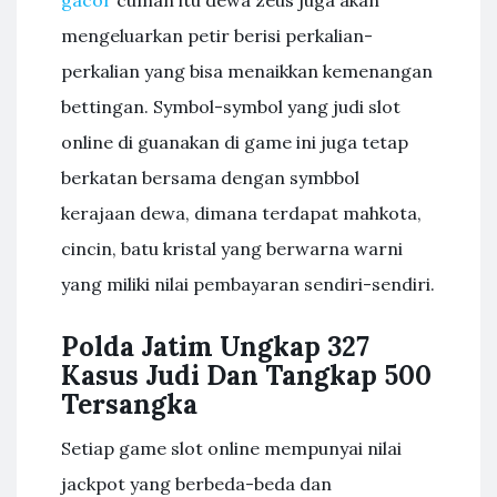
gacor
cuman itu dewa zeus juga akan
mengeluarkan petir berisi perkalian-
perkalian yang bisa menaikkan kemenangan
bettingan. Symbol-symbol yang judi slot
online di guanakan di game ini juga tetap
berkatan bersama dengan symbbol
kerajaan dewa, dimana terdapat mahkota,
cincin, batu kristal yang berwarna warni
yang miliki nilai pembayaran sendiri-sendiri.
Polda Jatim Ungkap 327
Kasus Judi Dan Tangkap 500
Tersangka
Setiap game slot online mempunyai nilai
jackpot yang berbeda-beda dan