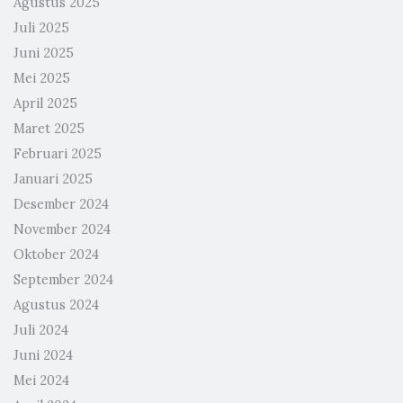
Agustus 2025
Juli 2025
Juni 2025
Mei 2025
April 2025
Maret 2025
Februari 2025
Januari 2025
Desember 2024
November 2024
Oktober 2024
September 2024
Agustus 2024
Juli 2024
Juni 2024
Mei 2024