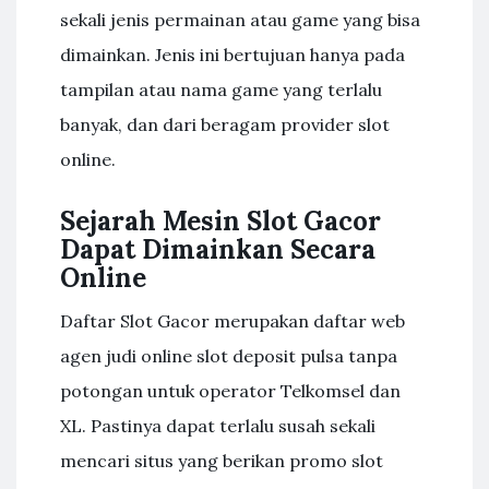
sekali jenis permainan atau game yang bisa
dimainkan. Jenis ini bertujuan hanya pada
tampilan atau nama game yang terlalu
banyak, dan dari beragam provider slot
online.
Sejarah Mesin Slot Gacor
Dapat Dimainkan Secara
Online
Daftar Slot Gacor merupakan daftar web
agen judi online slot deposit pulsa tanpa
potongan untuk operator Telkomsel dan
XL. Pastinya dapat terlalu susah sekali
mencari situs yang berikan promo slot