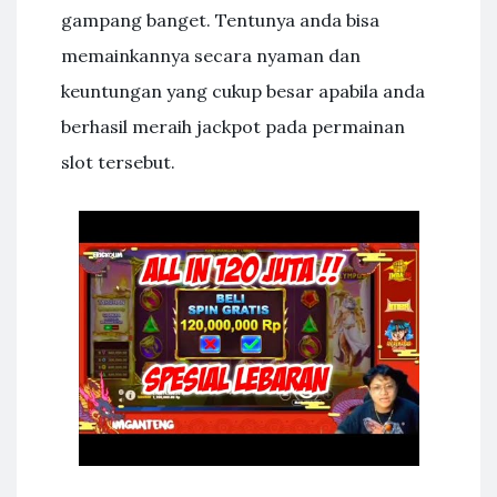
gampang banget. Tentunya anda bisa
memainkannya secara nyaman dan
keuntungan yang cukup besar apabila anda
berhasil meraih jackpot pada permainan
slot tersebut.