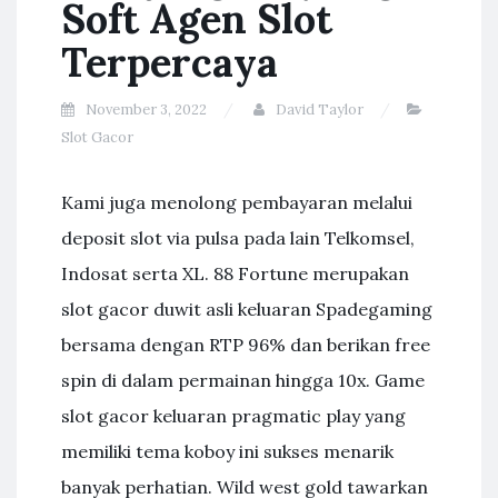
Soft Agen Slot
Terpercaya
November 3, 2022
David Taylor
Slot Gacor
Kami juga menolong pembayaran melalui
deposit slot via pulsa pada lain Telkomsel,
Indosat serta XL. 88 Fortune merupakan
slot gacor duwit asli keluaran Spadegaming
bersama dengan RTP 96% dan berikan free
spin di dalam permainan hingga 10x. Game
slot gacor keluaran pragmatic play yang
memiliki tema koboy ini sukses menarik
banyak perhatian. Wild west gold tawarkan