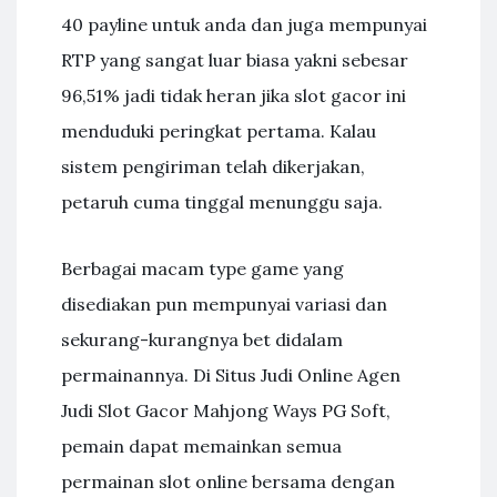
40 payline untuk anda dan juga mempunyai
RTP yang sangat luar biasa yakni sebesar
96,51% jadi tidak heran jika slot gacor ini
menduduki peringkat pertama. Kalau
sistem pengiriman telah dikerjakan,
petaruh cuma tinggal menunggu saja.
Berbagai macam type game yang
disediakan pun mempunyai variasi dan
sekurang-kurangnya bet didalam
permainannya. Di Situs Judi Online Agen
Judi Slot Gacor Mahjong Ways PG Soft,
pemain dapat memainkan semua
permainan slot online bersama dengan