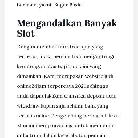
bermain, yakni “Sugar Rush”.
Mengandalkan Banyak
Slot
Dengan membeli fitur free spin yang
tersedia, maka pemain bisa mengantongi
keuntungan atas tiap tiap spin yang
dimainkan. Kami merupakan website judi
online24jam terpercaya 2021 sehingga
anda dapat lakukan transaksi deposit atau
withdraw kapan saja selama bank yang
terkait online. Pengembang berbasis Isle of
Man ini mempunyai misi untuk memimpin
industri di dalam keterlibatan pemain