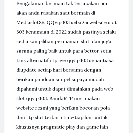
Pengalaman bermain tak terlupakan pun
akan anda rasakan saat bermain di
Mediaslot88. QQVip303 sebagai website slot
303 kenamaan di 2022 sudah pastinya selalu
sedia kan pilihan permainan slot, dan juga
sarana paling baik untuk para bettor setia.
Link alternatif rtp live qqvip303 senantiasa
diupdate setiap hari bersama dengan
berikan panduan simpel supaya mudah
dipahami untuk dapat dimainkan pada web
slot qqvip303. BandaRTP merupakan
website resmi yang berikan bocoran pola
dan rtp slot terbaru tiap-tiap hari untuk
khususnya pragmatic play dan game lain