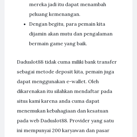
mereka jadi itu dapat menambah
peluang kemenangan.
Dengan begitu, para pemain kita
dijamin akan mutu dan pengalaman
bermain game yang baik.
Daduslot88 tidak cuma miliki bank transfer
sebagai metode deposit kita, pemain juga
dapat menggunakan e-wallet. Oleh
dikarenakan itu silahkan mendaftar pada
situs kami karena anda cuma dapat
menemukan kebahagiaan dan kesatuan
pada web Daduslot88. Provider yang satu
ini mempunyai 200 karyawan dan pasar