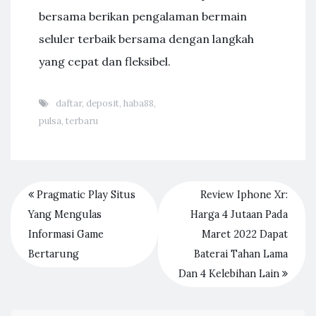
bersama berikan pengalaman bermain
seluler terbaik bersama dengan langkah
yang cepat dan fleksibel.
daftar
,
deposit
,
haba88
,
pulsa
,
terbaru
Pragmatic Play Situs
Review Iphone Xr:
Yang Mengulas
Harga 4 Jutaan Pada
Informasi Game
Maret 2022 Dapat
Bertarung
Baterai Tahan Lama
Dan 4 Kelebihan Lain