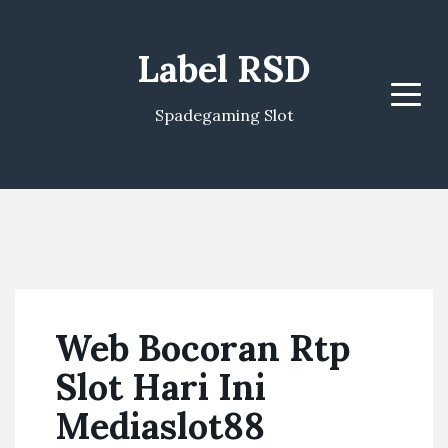
Label RSD
Menu
Spadegaming Slot
Web Bocoran Rtp
Slot Hari Ini
Mediaslot88