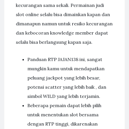
kecurangan sama sekali. Permainan judi
slot online selalu bisa dimainkan kapan dan
dimanapun namun untuk resiko kecurangan
dan kebocoran knowledge member dapat
selalu bisa berlangsung kapan saja.
Panduan RTP JAJAN138 ini, sangat
mungkin kamu untuk mendapatkan
peluang jackpot yang lebih besar,
potensi scatter yang lebih baik , dan
simbol WILD yang lebih terjamin.
Beberapa pemain dapat lebih pilih
untuk menentukan slot bersama
dengan RTP tinggi, dikarenakan