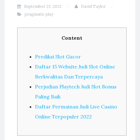
September 23, 2022
David Taylor
pragmatic play
Content
Prediksi Slot Gacor
Daftar 15 Website Judi Slot Online
Berkwalitas Dan Terpercaya
Perjudian Playtech Judi Slot Bonus
Paling Baik
Daftar Permainan Judi Live Casino
Online Terpopuler 2022