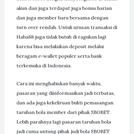
akun dan juga terdapat juga bonus harian
dan juga member baru bersama dengan
turn over rendah. Untuk urusan transaksi di
Haba88 juga tidak butuh di ragukan lagi
karena bisa melakukan deposit melalui
beragam e-wallet populer serta bank
terkemuka di Indonesia.
Cara ini menghabiskan banyak waktu,
pasaran yang diinformasikan jadi terbatas,
dan ada juga kekeliruan bukti pemasangan
taruhan bola member dari pihak SBOBET.
Lebih parahnya lagi pasaran taruhan bola
jadi cuma untung pihak judi bola SBOBET