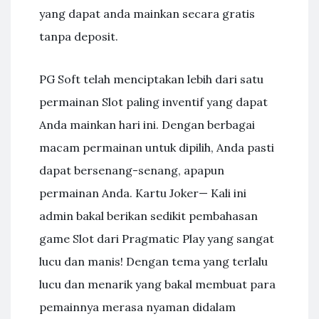
yang dapat anda mainkan secara gratis
tanpa deposit.
PG Soft telah menciptakan lebih dari satu
permainan Slot paling inventif yang dapat
Anda mainkan hari ini. Dengan berbagai
macam permainan untuk dipilih, Anda pasti
dapat bersenang-senang, apapun
permainan Anda. Kartu Joker— Kali ini
admin bakal berikan sedikit pembahasan
game Slot dari Pragmatic Play yang sangat
lucu dan manis! Dengan tema yang terlalu
lucu dan menarik yang bakal membuat para
pemainnya merasa nyaman didalam