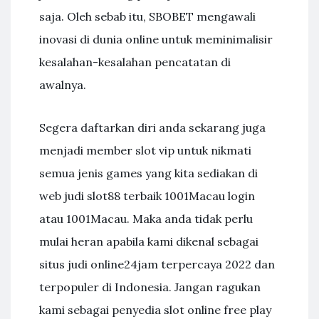
saja. Oleh sebab itu, SBOBET mengawali
inovasi di dunia online untuk meminimalisir
kesalahan-kesalahan pencatatan di
awalnya.
Segera daftarkan diri anda sekarang juga
menjadi member slot vip untuk nikmati
semua jenis games yang kita sediakan di
web judi slot88 terbaik 1001Macau login
atau 1001Macau. Maka anda tidak perlu
mulai heran apabila kami dikenal sebagai
situs judi online24jam terpercaya 2022 dan
terpopuler di Indonesia. Jangan ragukan
kami sebagai penyedia slot online free play