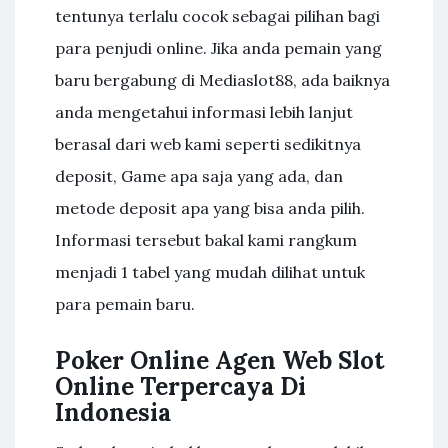
tentunya terlalu cocok sebagai pilihan bagi
para penjudi online. Jika anda pemain yang
baru bergabung di Mediaslot88, ada baiknya
anda mengetahui informasi lebih lanjut
berasal dari web kami seperti sedikitnya
deposit, Game apa saja yang ada, dan
metode deposit apa yang bisa anda pilih.
Informasi tersebut bakal kami rangkum
menjadi 1 tabel yang mudah dilihat untuk
para pemain baru.
Poker Online Agen Web Slot
Online Terpercaya Di
Indonesia