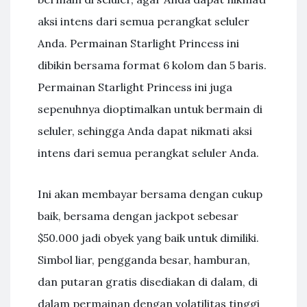
aksi intens dari semua perangkat seluler
Anda. Permainan Starlight Princess ini
dibikin bersama format 6 kolom dan 5 baris.
Permainan Starlight Princess ini juga
sepenuhnya dioptimalkan untuk bermain di
seluler, sehingga Anda dapat nikmati aksi
intens dari semua perangkat seluler Anda.
Ini akan membayar bersama dengan cukup
baik, bersama dengan jackpot sebesar
$50.000 jadi obyek yang baik untuk dimiliki.
Simbol liar, pengganda besar, hamburan,
dan putaran gratis disediakan di dalam, di
dalam permainan dengan volatilitas tinggi