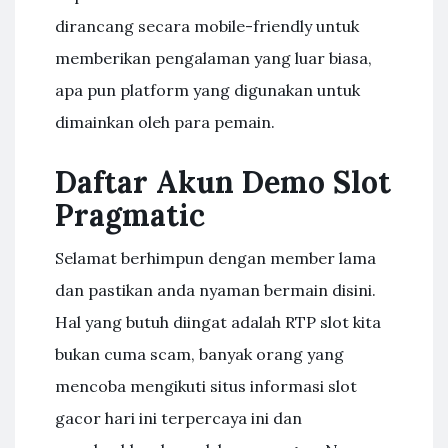
dirancang secara mobile-friendly untuk
memberikan pengalaman yang luar biasa,
apa pun platform yang digunakan untuk
dimainkan oleh para pemain.
Daftar Akun Demo Slot
Pragmatic
Selamat berhimpun dengan member lama
dan pastikan anda nyaman bermain disini.
Hal yang butuh diingat adalah RTP slot kita
bukan cuma scam, banyak orang yang
mencoba mengikuti situs informasi slot
gacor hari ini terpercaya ini dan