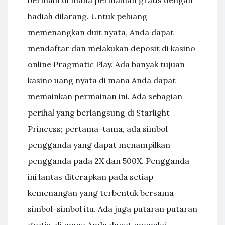
hadiah dilarang. Untuk peluang
memenangkan duit nyata, Anda dapat
mendaftar dan melakukan deposit di kasino
online Pragmatic Play. Ada banyak tujuan
kasino uang nyata di mana Anda dapat
memainkan permainan ini. Ada sebagian
perihal yang berlangsung di Starlight
Princess; pertama-tama, ada simbol
pengganda yang dapat menampilkan
pengganda pada 2X dan 500X. Pengganda
ini lantas diterapkan pada setiap
kemenangan yang terbentuk bersama
simbol-simbol itu. Ada juga putaran putaran
gratis, di mana Anda dapat memulai