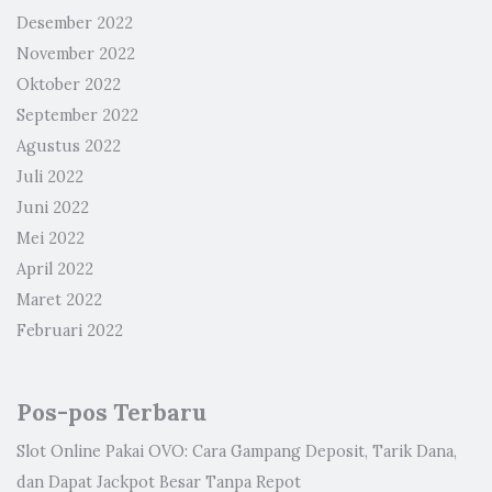
Desember 2022
November 2022
Oktober 2022
September 2022
Agustus 2022
Juli 2022
Juni 2022
Mei 2022
April 2022
Maret 2022
Februari 2022
Pos-pos Terbaru
Slot Online Pakai OVO: Cara Gampang Deposit, Tarik Dana,
dan Dapat Jackpot Besar Tanpa Repot