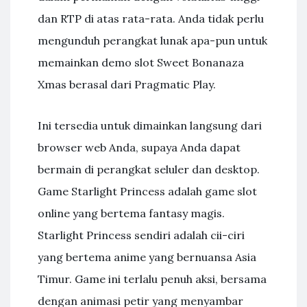
dan RTP di atas rata-rata. Anda tidak perlu
mengunduh perangkat lunak apa-pun untuk
memainkan demo slot Sweet Bonanaza
Xmas berasal dari Pragmatic Play.
Ini tersedia untuk dimainkan langsung dari
browser web Anda, supaya Anda dapat
bermain di perangkat seluler dan desktop.
Game Starlight Princess adalah game slot
online yang bertema fantasy magis.
Starlight Princess sendiri adalah cii-ciri
yang bertema anime yang bernuansa Asia
Timur. Game ini terlalu penuh aksi, bersama
dengan animasi petir yang menyambar