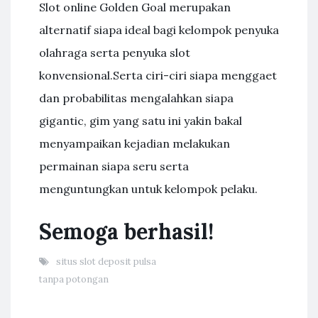
Slot online Golden Goal merupakan
alternatif siapa ideal bagi kelompok penyuka
olahraga serta penyuka slot
konvensional.Serta ciri-ciri siapa menggaet
dan probabilitas mengalahkan siapa
gigantic, gim yang satu ini yakin bakal
menyampaikan kejadian melakukan
permainan siapa seru serta
menguntungkan untuk kelompok pelaku.
Semoga berhasil!
situs slot deposit pulsa
tanpa potongan