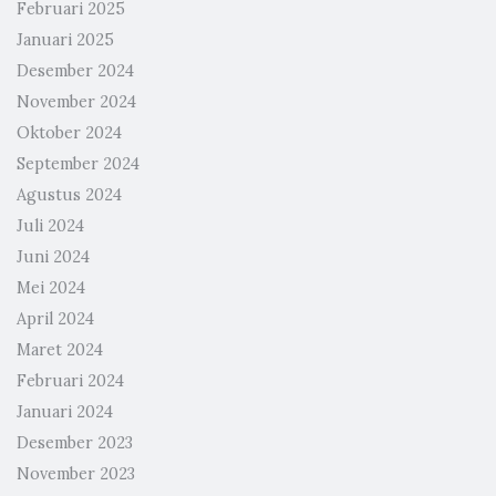
Februari 2025
Januari 2025
Desember 2024
November 2024
Oktober 2024
September 2024
Agustus 2024
Juli 2024
Juni 2024
Mei 2024
April 2024
Maret 2024
Februari 2024
Januari 2024
Desember 2023
November 2023