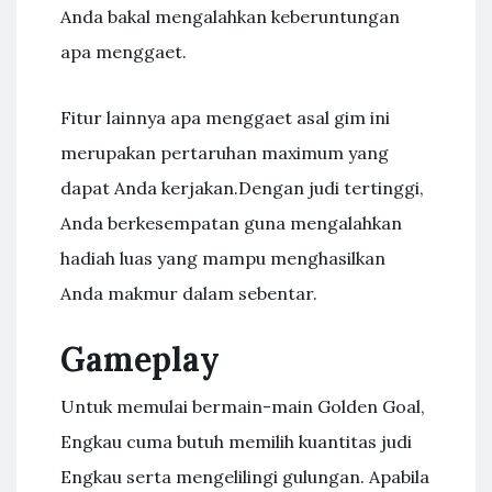
Anda bakal mengalahkan keberuntungan
apa menggaet.
Fitur lainnya apa menggaet asal gim ini
merupakan pertaruhan maximum yang
dapat Anda kerjakan.Dengan judi tertinggi,
Anda berkesempatan guna mengalahkan
hadiah luas yang mampu menghasilkan
Anda makmur dalam sebentar.
Gameplay
Untuk memulai bermain-main Golden Goal,
Engkau cuma butuh memilih kuantitas judi
Engkau serta mengelilingi gulungan. Apabila