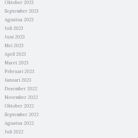
Oktober 2023
September 2023
Agustus 2023
Juli 2023
Juni 2023
Mei 2023
April 2023
Maret 2023
Februari 2023
Januari 2023
Desember 2022
November 2022
Oktober 2022
September 2022
Agustus 2022
Juli 2022