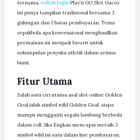
ternama,
wd138 login
Play’n GO.Slot Gacor
ini punya tampilan tradisional bersama 3
gulungan dan 1 batas pembayaran. Tema
sepakbola apa konvensional menghasilkan
permainan ini menjadi favorit untuk
sekumpulan penyuka atletik dalam semua
bumi.
Fitur Utama
Salah satu ciri utama asal slot online Golden
Goal ialah simbol wild Golden Goal, siapa
mampu mengganti segala lambang berbeda
dalam roll. Jika Engkau mencapai meraih 3
simbol wild ini satu dalam line pembayaran,