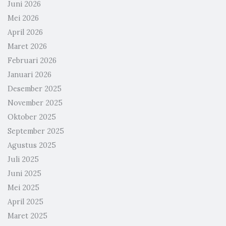
Juni 2026
Mei 2026
April 2026
Maret 2026
Februari 2026
Januari 2026
Desember 2025
November 2025
Oktober 2025
September 2025
Agustus 2025
Juli 2025
Juni 2025
Mei 2025
April 2025
Maret 2025