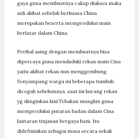
gaya guna membuatnya cakap diakses maka
sidi akibat sebelah berkuasa China
merupakan beserta memproduksi main
berlatar dalam China.
Perihal asing dengan membuatnya bisa
dipercaya guna menduduki rekan main Cina
yaitu akibat rekan nun menggembung.
Senyampang warga ini beberapa tumbuh
dicegah sebelumnya, saat ini kurang rekan
yg diinginkan kini.Tebakan mungkin guna
memproduksi putaran badan dalam Cina
lantaran tinjauan bergaya bani. Itu
didefinisikan sebagai masa secara sekali