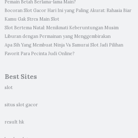
Pemain Betah Berlama-lama Main?
Bocoran Slot Gacor Hari Ini yang Paling Akurat: Rahasia Biar
Kamu Gak Stres Main Slot
Slot Bertema Natal: Menikmati Keberuntungan Musim
Liburan dengan Permainan yang Menggembirakan
Apa Sih Yang Membuat Ninja Vs Samurai Slot Jadi Pilihan
Favorit Para Pecinta Judi Online?
Best Sites
slot
situs slot gacor
result hk