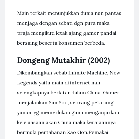
Main terkait menunjukkan dunia nun pantas
menjaga dengan sebati dgn pura maka
praja mengikuti letak ajang gamer pandai
bersaing beserta konsumen berbeda.
Dongeng Mutakhir (2002)
Dikembangkan sebab Infinite Machine, New
Legends yaitu main di internet nan
selengkapnya berlatar dalam China. Gamer
menjalankan Sun Soo, seorang petarung
yunior yg memerlukan guna menganjurkan
keleluasaan akan China maka kerajaannya
bermula pertahanan Xao Gon.Pemakai