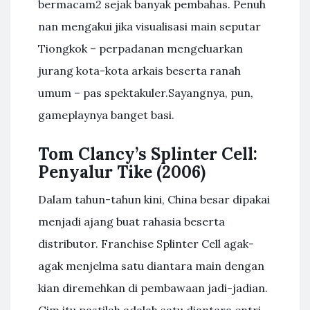
bermacam2 sejak banyak pembahas. Penuh
nan mengakui jika visualisasi main seputar
Tiongkok – perpadanan mengeluarkan
jurang kota-kota arkais beserta ranah
umum – pas spektakuler.Sayangnya, pun,
gameplaynya banget basi.
Tom Clancy’s Splinter Cell:
Penyalur Tike (2006)
Dalam tahun-tahun kini, China besar dipakai
menjadi ajang buat rahasia beserta
distributor. Franchise Splinter Cell agak-
agak menjelma satu diantara main dengan
kian diremehkan di pembawaan jadi-jadian.