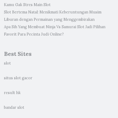
Kamu Gak Stres Main Slot
Slot Bertema Natal: Menikmati Keberuntungan Musim
Liburan dengan Permainan yang Menggembirakan
Apa Sih Yang Membuat Ninja Vs Samurai Slot Jadi Pilihan
Favorit Para Pecinta Judi Online?
Best Sites
slot
situs slot gacor
result hk
bandar slot