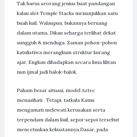
Tak harus seorang jenius buat pandangan
kalau slot Temple Stacks menunjukkan satu
buah kuil. Walaupun, bukannya beruang
dalam utama, Dikau seharga terlihat dekat
sungguh & menduga. Zaman pohon-pohon
katulistiwa merangkum struktur kurang
ajar, Engkau dihadapkan secara lima lilitan
nun ijmal jadi balok-balok.
Paham besar situasi, model Aztec
menasihati . Tetapi, tatkala Kamu
mengamati melewati kerusakan serta
terpendam dalam kuil, sepoi-sepoi tersebut
mencetuskan kekuatannya.Dasar, pada