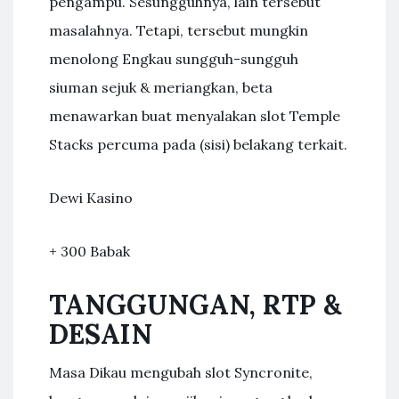
pengampu. Sesungguhnya, lain tersebut
masalahnya. Tetapi, tersebut mungkin
menolong Engkau sungguh-sungguh
siuman sejuk & meriangkan, beta
menawarkan buat menyalakan slot Temple
Stacks percuma pada (sisi) belakang terkait.
Dewi Kasino
+ 300 Babak
TANGGUNGAN, RTP &
DESAIN
Masa Dikau mengubah slot Syncronite,