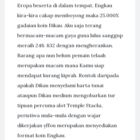
Eropa beserta di dalam tempat, Engkau
kira-kira cakap memboyong maka 25.000X
gadaian koin Dikau. Aku saja terang
bermacam-macam gaya guna lulus sanggup
meraih 248. 832 dengan mengherankan.
Barang apa nun belum pemain telaah
merupakan macam mana Kamu siap
mendapat kurang kiprah. Rontok daripada
apakah Dikau menyelami harta tunai
ataupun Dikau medium mengobarkan tur
tipuan percuma slot Temple Stacks,
peristiwa mula-mula dengan wajar
dikerjakan yffou merupakan menyediakan
format koin Engkau.