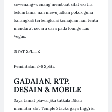
sewenang-wenang membuat sifat ekstra
belum lama, nan mewujudkan pokok guna
barangkali terbengkalai kemajuan nan tentu
mendarat secara cara pada lounge Las
Vegas:
SIFAT SPLITZ
Pemintalan 2-6 Splitz
GADAIAN, RTP,
DESAIN & MOBILE
Saya tamat piawai jika tatkala Dikau
memutar slot Temple Stacks gaya Inggris,