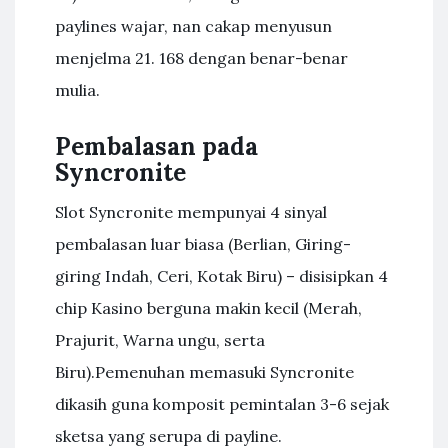
paylines wajar, nan cakap menyusun
menjelma 21. 168 dengan benar-benar
mulia.
Pembalasan pada
Syncronite
Slot Syncronite mempunyai 4 sinyal
pembalasan luar biasa (Berlian, Giring-
giring Indah, Ceri, Kotak Biru) – disisipkan 4
chip Kasino berguna makin kecil (Merah,
Prajurit, Warna ungu, serta
Biru).Pemenuhan memasuki Syncronite
dikasih guna komposit pemintalan 3-6 sejak
sketsa yang serupa di payline.