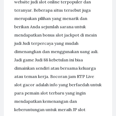
website judi slot online terpopuler dan
teranyar. Beberapa situs tersebut juga
merupakan pilihan yang menarik dan
berikan Anda sejumlah sarana untuk
mendapatkan bonus slot jackpot di mesin
judi Judi terpercaya yang mudah
dimenangkan dan menggunakan uang asli.
Jadi game Judi 88 kebetulan ini bisa
dimainkan sendiri atau bersama keluarga
atau teman kerja. Bocoran jam RTP Live
slot gacor adalah info yang berfaedah untuk
para pemain slot terbaru yang ingin
mendapatkan kemenangan dan
keberuntungan untuk meraih JP slot