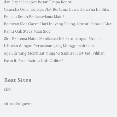
dan Dapat Jackpot Besar Tanpa Repot
Ganesha Gold: Kenapa Slot Bertema Dewa Ganesha Ini Bikin
Pemain Betah Berlama-lama Main?
Bocoran Slot Gacor Hari Ini yang Paling Akurat: Rahasia Biar
Kamu Gak Stres Main Slot
Slot Bertema Natal: Menikmati Keberuntungan Musim
Liburan dengan Permainan yang Menggembirakan
Apa Sih Yang Membuat Ninja Vs Samurai Slot Jadi Pilihan
Favorit Para Pecinta Judi Online?
Best Sites
slot
situs slot gacor