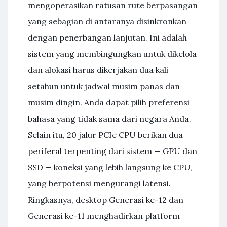
mengoperasikan ratusan rute berpasangan
yang sebagian di antaranya disinkronkan
dengan penerbangan lanjutan. Ini adalah
sistem yang membingungkan untuk dikelola
dan alokasi harus dikerjakan dua kali
setahun untuk jadwal musim panas dan
musim dingin. Anda dapat pilih preferensi
bahasa yang tidak sama dari negara Anda.
Selain itu, 20 jalur PCIe CPU berikan dua
periferal terpenting dari sistem — GPU dan
SSD — koneksi yang lebih langsung ke CPU,
yang berpotensi mengurangi latensi.
Ringkasnya, desktop Generasi ke-12 dan
Generasi ke-11 menghadirkan platform