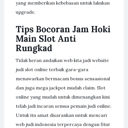
yang memberikan kebebasan untuk lakukan
upgrade.
Tips Bocoran Jam Hoki
Main Slot Anti
Rungkad
Tidak heran andaikan web kita jadi website
judi slot online terbaik gara-gara
menawarkan bermacam bonus sensasional
dan juga mega jackpot mudah claim. Slot
online yang mudah untuk dimenangkan kini
telah jadi incaran semua pemain judi online.
Untuk itu amat disarankan untuk mencari
web judi indonesia terpercaya dengan fitur