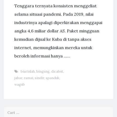
Tenggara ternyata konsisten menggeliat
selama situasi pandemi. Pada 2019, nilai
industrinya apalagi diperkirakan menggapai
angka 4,6 miliar dollar AS. Paket mingguan
kemudian dijual ke Kuba di tanpa akses
internet, memungkinkan mereka untuk
beroleh informasi hanya ……
biarinlah
,
bingung
,
dicabut
,
jabar
,
ramai
,
sindir
,
spanduk
,
wagub