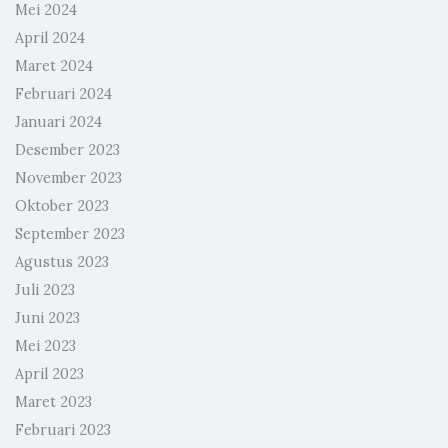
Mei 2024
April 2024
Maret 2024
Februari 2024
Januari 2024
Desember 2023
November 2023
Oktober 2023
September 2023
Agustus 2023
Juli 2023
Juni 2023
Mei 2023
April 2023
Maret 2023
Februari 2023