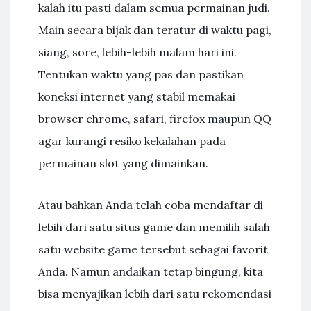
kalah itu pasti dalam semua permainan judi.
Main secara bijak dan teratur di waktu pagi,
siang, sore, lebih-lebih malam hari ini.
Tentukan waktu yang pas dan pastikan
koneksi internet yang stabil memakai
browser chrome, safari, firefox maupun QQ
agar kurangi resiko kekalahan pada
permainan slot yang dimainkan.
Atau bahkan Anda telah coba mendaftar di
lebih dari satu situs game dan memilih salah
satu website game tersebut sebagai favorit
Anda. Namun andaikan tetap bingung, kita
bisa menyajikan lebih dari satu rekomendasi