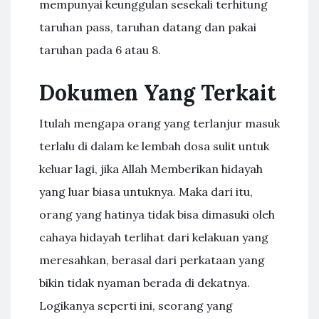
mempunyai keunggulan sesekali terhitung
taruhan pass, taruhan datang dan pakai
taruhan pada 6 atau 8.
Dokumen Yang Terkait
Itulah mengapa orang yang terlanjur masuk
terlalu di dalam ke lembah dosa sulit untuk
keluar lagi, jika Allah Memberikan hidayah
yang luar biasa untuknya. Maka dari itu,
orang yang hatinya tidak bisa dimasuki oleh
cahaya hidayah terlihat dari kelakuan yang
meresahkan, berasal dari perkataan yang
bikin tidak nyaman berada di dekatnya.
Logikanya seperti ini, seorang yang