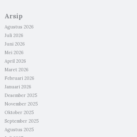
Arsip
Agustus 2026
Juli 2026
Juni 2026
Mei 2026
April 2026
Maret 2026
Februari 2026
Januari 2026
Desember 2025
November 2025
Oktober 2025
September 2025
Agustus 2025