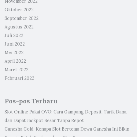
November 2022
Oktober 2022
September 2022
Agustus 2022
Juli 2022
Juni 2022
Mei 2022
April 2022
Maret 2022
Februari 2022
Pos-pos Terbaru
Slot Online Pakai OVO: Cara Gampang Deposit, Tarik Dana,
dan Dapat Jackpot Besar Tanpa Repot
Ganesha Gold: Kenapa Slot Bertema Dewa Ganesha Ini Bikin