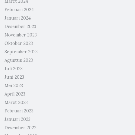
Maret 2024
Februari 2024
Januari 2024
Desember 2023
November 2023
Oktober 2023
September 2023
Agustus 2023
Juli 2023
Juni 2023
Mei 2023
April 2023
Maret 2023
Februari 2023
Januari 2023
Desember 2022