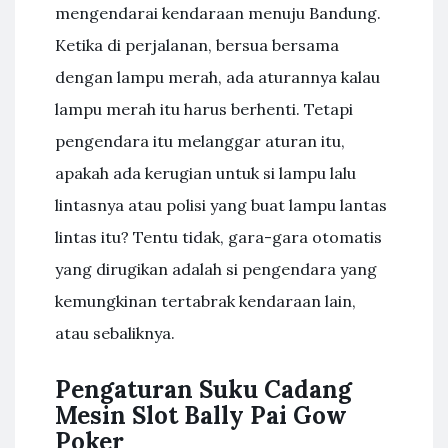
mengendarai kendaraan menuju Bandung.
Ketika di perjalanan, bersua bersama
dengan lampu merah, ada aturannya kalau
lampu merah itu harus berhenti. Tetapi
pengendara itu melanggar aturan itu,
apakah ada kerugian untuk si lampu lalu
lintasnya atau polisi yang buat lampu lantas
lintas itu? Tentu tidak, gara-gara otomatis
yang dirugikan adalah si pengendara yang
kemungkinan tertabrak kendaraan lain,
atau sebaliknya.
Pengaturan Suku Cadang
Mesin Slot Bally Pai Gow
Poker