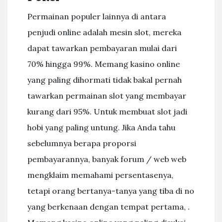
Permainan populer lainnya di antara
penjudi online adalah mesin slot, mereka
dapat tawarkan pembayaran mulai dari
70% hingga 99%. Memang kasino online
yang paling dihormati tidak bakal pernah
tawarkan permainan slot yang membayar
kurang dari 95%. Untuk membuat slot jadi
hobi yang paling untung. Jika Anda tahu
sebelumnya berapa proporsi
pembayarannya, banyak forum / web web
mengklaim memahami persentasenya,
tetapi orang bertanya-tanya yang tiba di no
yang berkenaan dengan tempat pertama, .