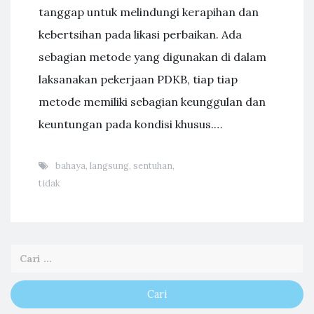
tanggap untuk melindungi kerapihan dan
kebertsihan pada likasi perbaikan. Ada
sebagian metode yang digunakan di dalam
laksanakan pekerjaan PDKB, tiap tiap
metode memiliki sebagian keunggulan dan
keuntungan pada kondisi khusus.…
bahaya
,
langsung
,
sentuhan
,
tidak