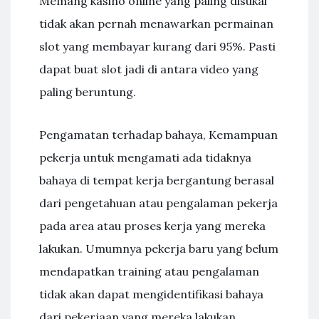
Memang kasino online yang paling disukai
tidak akan pernah menawarkan permainan
slot yang membayar kurang dari 95%. Pasti
dapat buat slot jadi di antara video yang
paling beruntung.
Pengamatan terhadap bahaya, Kemampuan
pekerja untuk mengamati ada tidaknya
bahaya di tempat kerja bergantung berasal
dari pengetahuan atau pengalaman pekerja
pada area atau proses kerja yang mereka
lakukan. Umumnya pekerja baru yang belum
mendapatkan training atau pengalaman
tidak akan dapat mengidentifikasi bahaya
dari pekerjaan yang mereka lakukan.